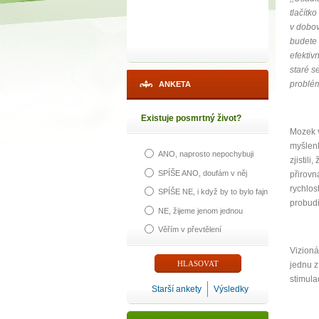
tlačítk
v dobov
budete 
efektiv
staré s
problém
ANKETA
Existuje posmrtný život?
Mozek 
myšlenk
ANO, naprosto nepochybuji
zjistil
SPÍŠE ANO, doufám v něj
přirovn
rychlos
SPÍŠE NE, i když by to bylo fajn
probudi
NE, žijeme jenom jednou
Věřím v převtělení
Vizioná
jednu z
stimula
Starší ankety
Výsledky