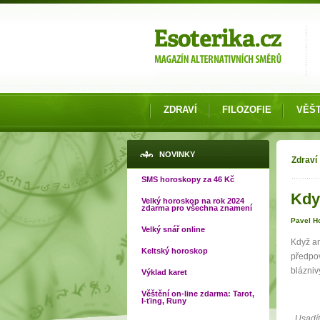
Možnosti výběru
ZDRAVÍ
FILOZOFIE
VĚŠT
Jste
NOVINKY
Zdraví
SMS horoskopy za 46 Kč
Když
Velký horoskop na rok 2024
zdarma pro všechna znamení
Pavel H
Velký snář online
Když am
Keltský horoskop
předpov
blázniv
Výklad karet
Věštění on-line zdarma: Tarot,
I-ťing, Runy
,,Usadí