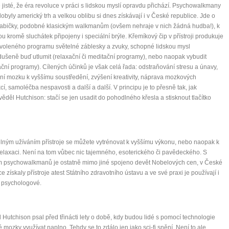
 jisté, že éra revoluce v práci s lidskou myslí opravdu přichází. Psychowalkmany
dobyly americký trh a velkou oblibu si dnes získávají i v České republice. Jde o
abičky, podobné klasickým walkmanům (ovšem nehraje v nich žádná hudba!), k
ou kromě sluchátek připojeny i speciální brýle. Křemíkový čip v přístroji produkuje
voleného programu světelné záblesky a zvuky, schopné lidskou mysl
ušeně buď utlumit (relaxační či meditační programy), nebo naopak vybudit
ační programy). Cílených účinků je však celá řada: odstraňování stresu a únavy,
í mozku k vyššímu soustředění, zvýšení kreativity, náprava mozkových
cí, samoléčba nespavosti a další a další. V principu je to přesně tak, jak
ěděl Hutchison: stačí se jen usadit do pohodlného křesla a stisknout tlačítko
lným užíváním přístroje se můžete vytrénovat k vyššímu výkonu, nebo naopak k
relaxaci. Není na tom vůbec nic tajemného, esoterického či pavědeckého. S
m psychowalkmanů je ostatně mimo jiné spojeno devět Nobelových cen, v České
ce získaly přístroje atest Státního zdravotního ústavu a ve své praxi je používají i
a psychologové.
 Hutchison psal před třinácti lety o době, kdy budou lidé s pomocí technologie
 mozky využívat naplno. Tehdy se to zdálo jen jako sci-fi snění. Není to ale