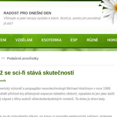
RADOST PRO DNEŠNÍ DEN
Všímejte si jaké obrazy vysíláte k lidem. Brzdí je, anebo jim pomáhají
jít dál?
ENÍ
VZDĚLÁNÍ
ESOTERIKA
ESP
RŮZNÉ
HOR
 zde
>>
Podpůrné prostředky
 se sci-fi stává skutečností
onzík
erický vizionář a propagátor neurotechnologií Michael Hutchison v roce 1986
ěděl příchod éry přístrojové expanze lidského vědomí, vypadalo to jen jako další
ý nápad z dílny autorů vědeckofantastických románů. Ta doba je dnes tady.
te se do pohodlného křesla, na hlavu si nasadíte elektronické zařízení, stisknete