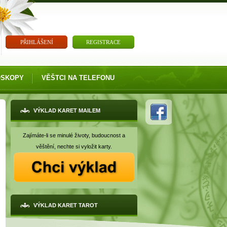
PŘIHLÁŠENÍ
REGISTRACE
OSKOPY
VĚŠTCI NA TELEFONU
VÝKLAD KARET MAILEM
Zajímáte-li se minulé životy, budoucnost a
věštění, nechte si vyložit karty.
VÝKLAD KARET TAROT