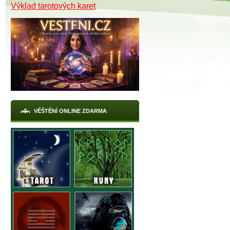
Výklad tarotových karet
VĚŠTĚNÍ ONLINE ZDARMA