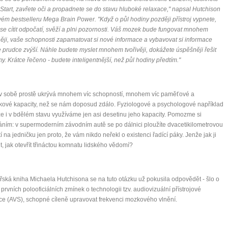
o Start, zavřete oči a propadnete se do stavu hluboké relaxace," napsal Hutchison
ém bestselleru Mega Brain Power. "Když o půl hodiny později přístroj vypnete,
se cítit odpočatí, svěží a plni pozornosti. Váš mozek bude fungovat mnohem
něji, vaše schopnosti zapamatovat si nové informace a vybavovat si informace
e prudce zvýší. Náhle budete myslet mnohem tvořivěji, dokážete úspěšněji řešit
y. Krátce řečeno - budete inteligentnější, než půl hodiny předtím."
v sobě prostě ukrývá mnohem víc schopností, mnohem víc paměťové a
ové kapacity, než se nám doposud zdálo. Fyziologové a psychologové například
i, že i v bdělém stavu využíváme jen asi desetinu jeho kapacity. Pomozme si
áním: v supermoderním závodním autě se po dálnici ploužíte dvacetikilometrovou
tí na jedničku jen proto, že vám nikdo neřekl o existenci řadící páky. Jenže jak ji
t, jak otevřít třináctou komnatu lidského vědomí?
řská kniha Michaela Hutchisona se na tuto otázku už pokusila odpovědět - šlo o
 prvních polooficiálních zmínek o technologii tzv. audiovizuální přístrojové
ce (AVS), schopné cíleně upravovat frekvenci mozkového vlnění.