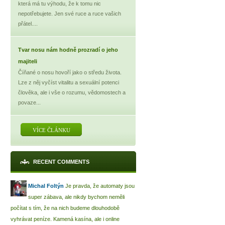
která má tu výhodu, že k tomu nic
nepotřebujete. Jen své ruce a ruce vašich
přátel....
Tvar nosu nám hodně prozradí o jeho
majiteli
Číňané o nosu hovoří jako o středu života.
Lze z něj vyčíst vitalitu a sexuální potenci
člověka, ale i vše o rozumu, vědomostech a
povaze...
VÍCE ČLÁNKU
RECENT COMMENTS
Michal Foltýn
Je pravda, že automaty jsou
super zábava, ale nikdy bychom neměli
počítat s tím, že na nich budeme dlouhodobě
vyhrávat peníze. Kamená kasína, ale i online