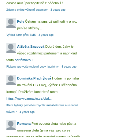
casina musí pochopitelně z něčeho žít....
Zdarma online výherní automaty
·
3 years ago
Poly
Čekám na sms už půl hodiny a nic,
peníze strženy...
Výklad karet přes SMS
·
3 years ago
Alžběta Sappová
Dobrý den. Jaký je
vůbec rozdíl mezi parfémem a například
touto
parfémovou...
Flakony pro vaše toaletní vody i parfémy
·
4 years ago
Dominika Prachýlová
Hodně mi pomáhá
na trávání CBD olej, výtžek z léčebného
konopí. Používám konkrétně tento
https://www.cannapio.cz/cbd...
Které bylinky pomohou zrychlit metabolismus a usnadnit
trávení?
·
4 years ago
Romana
Plně ovocná dieta nebo půst a
omezená dieta (je na vás, pro co se