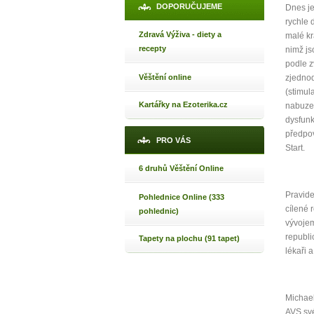
DOPORUČUJEME
Dnes je
rychle 
Zdravá Výživa - diety a
malé kr
recepty
nimž js
podle z
Věštění online
zjednod
(stimul
Kartářky na Ezoterika.cz
nabuzen
dysfunk
předpov
PRO VÁS
Start.
6 druhů Věštění Online
Pravide
Pohlednice Online (333
cílené 
pohlednic)
vývoje
republi
Tapety na plochu (91 tapet)
lékaři 
Michael
AVS své