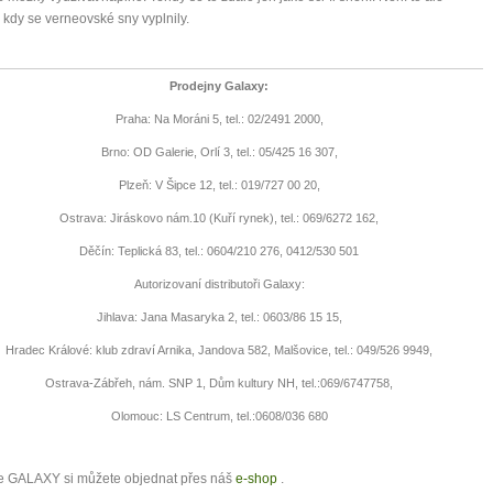
 kdy se verneovské sny vyplnily.
Prodejny Galaxy:
Praha: Na Moráni 5, tel.: 02/2491 2000,
Brno: OD Galerie, Orlí 3, tel.: 05/425 16 307,
Plzeň: V Šipce 12, tel.: 019/727 00 20,
Ostrava: Jiráskovo nám.10 (Kuří rynek), tel.: 069/6272 162,
Děčín: Teplická 83, tel.: 0604/210 276, 0412/530 501
Autorizovaní distributoři Galaxy:
Jihlava: Jana Masaryka 2, tel.: 0603/86 15 15,
Hradec Králové: klub zdraví Arnika, Jandova 582, Malšovice, tel.: 049/526 9949,
Ostrava-Zábřeh, nám. SNP 1, Dům kultury NH, tel.:069/6747758,
Olomouc: LS Centrum, tel.:0608/036 680
je GALAXY si můžete objednat přes náš
e-shop
.