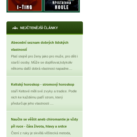
NEJČTENĚJŠÍ ČLÁNKY
Abecední seznam dobrých lidských
vlastností
Platí stejně pro ženy jako pro muže, pro děti i
starší osoby. Může se doplňovat,kdykoliv
někomu další dobrá vlastnost napadne....
Keltský horoskop - stromový horoskop
staří Keltové měli své zvyky a tradice. Podle
nich ke každému patří strom, který
předurčuje jeho vlastnosti ....
Naučte se věštit aneb chiromantie je vždy
při ruce - čára života, hlavy a srdce
Čtení z ruky je skvělá věštecká metoda,