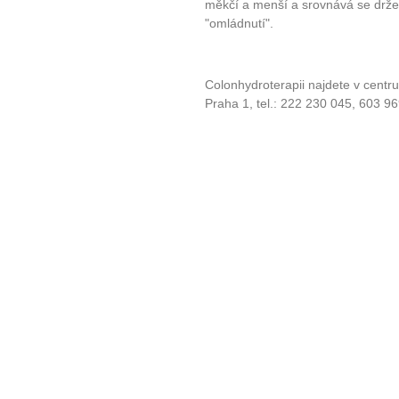
měkčí a menší a srovnává se držen
"omládnutí".
Colonhydroterapii najdete v centr
Praha 1, tel.: 222 230 045, 603 9