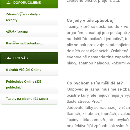
zvětšené břicho, průjem, atd.
DOPORUČUJEME
Zdravá Výživa - diety a
Co jedy v těle způsobují
recepty
Toxiny, které se dostanou do krve,
Věštění online
orgánům, zasahují je a postupně z
na další "detoxikační jednotky", ted
Kartářky na Ezoterika.cz
plic se pak projevuje zapáchajícím
dolních cest dýchacích. Oslabené 
eventuelně nestandardně zapáchají
PRO VÁS
hlavy, špatnou náladou, kožními 
6 druhů Věštění Online
Pohlednice Online (333
Co bychom s tím měli dělat?
pohlednic)
Odpověď je jasná, musíme se zbav
očistné kúry, ale nejúčinnější je vy
Tapety na plochu (91 tapet)
tlusté střevo. Proč?
Jedovaté látky se nacházejí v růz
tkáních, kloubech, tepnách, svalech,
Toxiny z těla samozřejmě nevylučují
nejefektivnější způsob, jak vylouči