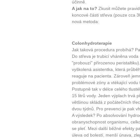
účinně.
A jak na to?
Zkusit můžete pravide
koncové části střeva (pouze cca 3
nová metoda:
Colonhydroterapie
Jak taková procedura probíhá? Pac
Do střeva je trubicí vháněna voda 
"probouzí" přirozenou peristaltiku)
vyškolená asistentka, která průběh 
reaguje na pacienta. Zároveň jem
problémové zóny a vtékající vodu t
Postupně tak v délce celého tlust
15 litrů vody. Jeden výplach trvá p
většinou skládá z počátečních tře
dvou týdnů. Pro prevenci je pak v
A výsledek? Po absolvování hydro
obranyschopnost organismu, celková
se pleť. Mezi další běžné efekty p
úleva od bolestí, menší únava, zlep