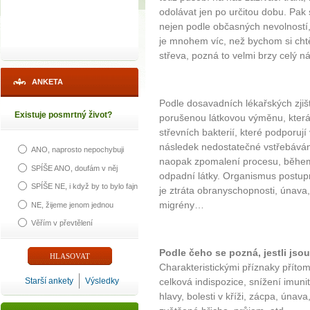
odolávat jen po určitou dobu. Pak
nejen podle občasných nevolností
je mnohem víc, než bychom si chtěl
střeva, pozná to velmi brzy celý 
ANKETA
Podle dosavadních lékařských zjišt
Existuje posmrtný život?
porušenou látkovou výměnu, kter
střevních bakterií, které podporuj
následek nedostatečné vstřebávání 
ANO, naprosto nepochybuji
naopak zpomalení procesu, během
SPÍŠE ANO, doufám v něj
odpadní látky. Organismus postup
SPÍŠE NE, i když by to bylo fajn
je ztráta obranyschopnosti, únav
migrény…
NE, žijeme jenom jednou
Věřím v převtělení
Podle čeho se pozná, jestli jsou
Charakteristickými příznaky přítom
Starší ankety
Výsledky
celková indispozice, snížení imuni
hlavy, bolesti v kříži, zácpa, únav