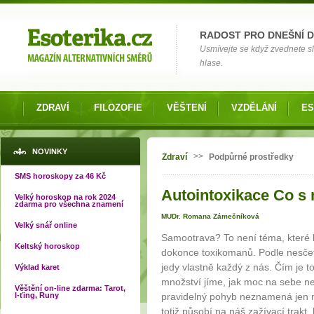
Možnosti výběru
RADOST PRO DNEŠNÍ 
Usmívejte se když zvednete slu
hlase.
ZDRAVÍ
FILOZOFIE
VĚŠTENÍ
VZDĚLÁNÍ
ES
Jste zde
NOVINKY
>>
Zdraví
Podpůrné prostředky
SMS horoskopy za 46 Kč
Autointoxikace Co s 
Velký horoskop na rok 2024
zdarma pro všechna znamení
MUDr. Romana Zámečníková
Velký snář online
Samootrava? To není téma, které b
Keltský horoskop
dokonce toxikomanů. Podle nesčet
jedy vlastně každý z nás. Čím je 
Výklad karet
množství jíme, jak moc na sebe n
Věštění on-line zdarma: Tarot,
I-ťing, Runy
pravidelný pohyb neznamená jen n
totiž působí na náš zažívací trak