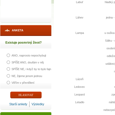
Labuť
hladký 
Láhev
jedna -
ANKETA
Lampa
u ouška 
šálku -
Existuje posmrtný život?
osobní
ANO, naprosto nepochybuji
odlož
SPÍŠE ANO, doufám v něj
událost
SPÍŠE NE, i když by to bylo fajn
NE, žijeme jenom jednou
Lázeň
Věřím v převtělení
Ledovec
Leopard
zp
Letadlo
náhl
Starší ankety
Výsledky
nebezpeč