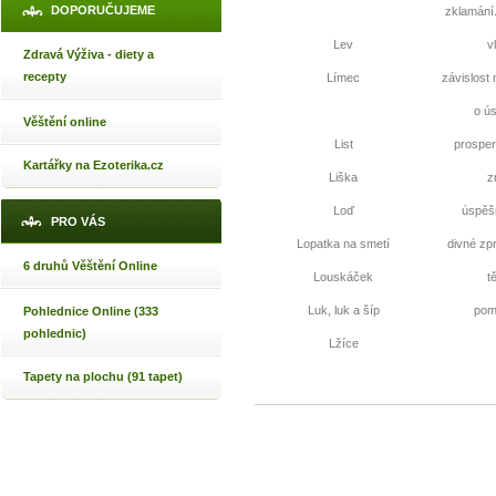
DOPORUČUJEME
zklamání.
Lev
v
Zdravá Výživa - diety a
recepty
Límec
závislost 
o ús
Věštění online
List
prosper
Kartářky na Ezoterika.cz
Liška
z
Loď
úspěšn
PRO VÁS
Lopatka na smetí
divné zp
6 druhů Věštění Online
Louskáček
t
Luk, luk a šíp
pom
Pohlednice Online (333
pohlednic)
Lžíce
Tapety na plochu (91 tapet)