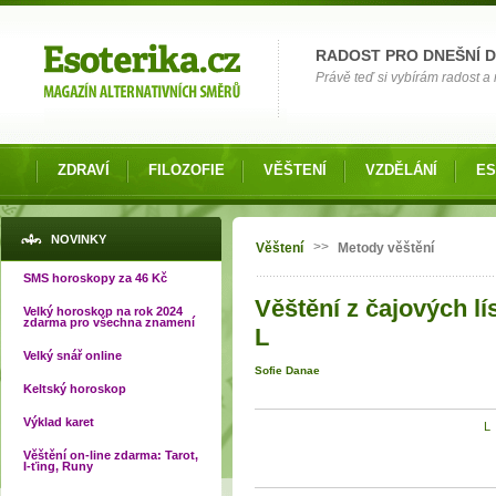
Možnosti výběru
RADOST PRO DNEŠNÍ 
Právě teď si vybírám radost a 
ZDRAVÍ
FILOZOFIE
VĚŠTENÍ
VZDĚLÁNÍ
ES
Jste zde
NOVINKY
>>
Věštení
Metody věštění
SMS horoskopy za 46 Kč
Věštění z čajových lís
Velký horoskop na rok 2024
zdarma pro všechna znamení
L
Velký snář online
Sofie Danae
Keltský horoskop
Výklad karet
L
Věštění on-line zdarma: Tarot,
I-ťing, Runy