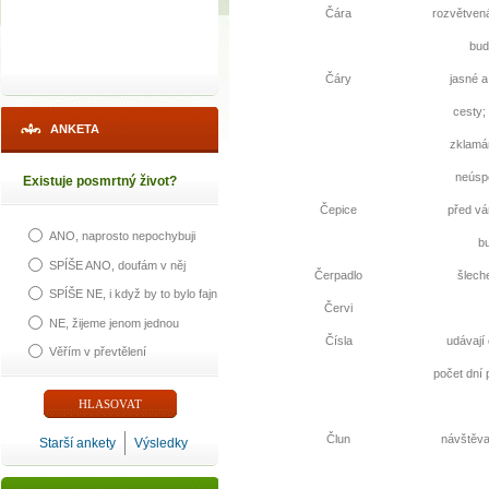
Čára
rozvětvená
bud
Čáry
jasné a
cesty; 
ANKETA
zklamán
neúsp
Existuje posmrtný život?
Čepice
před vá
ANO, naprosto nepochybuji
bu
SPÍŠE ANO, doufám v něj
Čerpadlo
šlech
SPÍŠE NE, i když by to bylo fajn
Červi
NE, žijeme jenom jednou
Čísla
udávají 
Věřím v převtělení
počet dní 
Člun
návštěva
Starší ankety
Výsledky