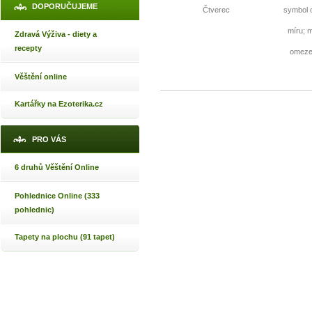
DOPORUČUJEME
Čtverec
symbol o
míru; 
Zdravá Výživa - diety a
recepty
omeze
Věštění online
Kartářky na Ezoterika.cz
PRO VÁS
6 druhů Věštění Online
Pohlednice Online (333
pohlednic)
Tapety na plochu (91 tapet)