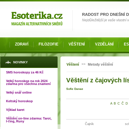
Možnosti výběru
RADOST PRO DNEŠNÍ 
Nejdůležitější je vaše vlastní
ZDRAVÍ
FILOZOFIE
VĚŠTENÍ
VZDĚLÁNÍ
ES
Jste zde
NOVINKY
>>
Věštení
Metody věštění
SMS horoskopy za 46 Kč
Věštění z čajových lí
Velký horoskop na rok 2024
zdarma pro všechna znamení
Sofie Danae
Velký snář online
Keltský horoskop
A
B
C
Č
D
Výklad karet
Věštění on-line zdarma: Tarot,
I-ťing, Runy
Čajník
sc