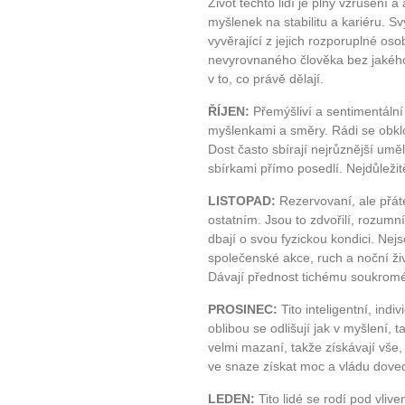
Život těchto lidí je plný vzrušení 
myšlenek na stabilitu a kariéru. Svý
vyvěrající z jejich rozporuplné o
nevyrovnaného člověka bez jakéhok
v to, co právě dělají.
ŘÍJEN:
Přemýšliví a sentimentální 
myšlenkami a směry. Rádi se obklo
Dost často sbírají nejrůznější um
sbírkami přímo posedlí. Nejdůležitě
LISTOPAD:
Rezervovaní, ale přátel
ostatním. Jsou to zdvořilí, rozumní 
dbají o svou fyzickou kondici. Nejs
společenské akce, ruch a noční ži
Dávají přednost tichému soukromém
PROSINEC:
Tito inteligentní, indiv
oblibou se odlišují jak v myšlení, t
velmi mazaní, takže získávají vše, o
ve snaze získat moc a vládu dovedo
LEDEN:
Tito lidé se rodí pod vliv