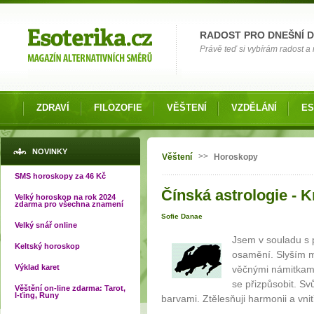
Možnosti výběru
RADOST PRO DNEŠNÍ 
Právě teď si vybírám radost a 
ZDRAVÍ
FILOZOFIE
VĚŠTENÍ
VZDĚLÁNÍ
ES
Jste zde
NOVINKY
>>
Věštení
Horoskopy
SMS horoskopy za 46 Kč
Čínská astrologie - K
Velký horoskop na rok 2024
zdarma pro všechna znamení
Sofie Danae
Velký snář online
Jsem v souladu s 
Keltský horoskop
osamění. Slyším m
Výklad karet
věčnými námitkami
se přizpůsobit. Sv
Věštění on-line zdarma: Tarot,
I-ťing, Runy
barvami. Ztělesňuji harmonii a vni