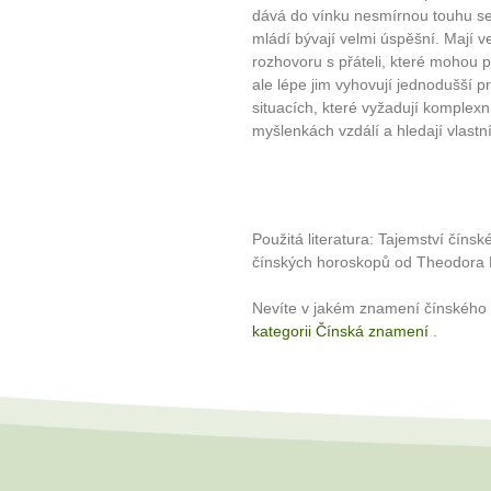
dává do vínku nesmírnou touhu se 
mládí bývají velmi úspěšní. Mají v
rozhovoru s přáteli, které mohou p
ale lépe jim vyhovují jednodušší pr
situacích, které vyžadují komplexn
myšlenkách vzdálí a hledají vlastn
Použitá literatura: Tajemství číns
čínských horoskopů od Theodora
Nevíte v jakém znamení čínského 
kategorii Čínská znamení
.