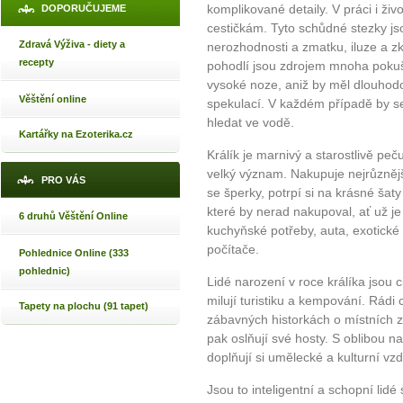
komplikované detaily. V práci i ži
DOPORUČUJEME
cestičkám. Tyto schůdné stezky jso
Zdravá Výživa - diety a
nerozhodnosti a zmatku, iluze a z
recepty
pohodlí jsou zdrojem mnoha pokušen
vysoké noze, aniž by měl dlouhodo
Věštění online
spekulací. V každém případě by s
hledat ve vodě.
Kartářky na Ezoterika.cz
Králík je marnivý a starostlivě peč
velký význam. Nakupuje nejrůznějš
PRO VÁS
se šperky, potrpí si na krásné šaty
které by nerad nakupoval, ať už je
6 druhů Věštění Online
kuchyňské potřeby, auta, exotické r
počítače.
Pohlednice Online (333
pohlednic)
Lidé narození v roce králíka jsou ci
milují turistiku a kempování. Rádi c
Tapety na plochu (91 tapet)
zábavných historkách o místních z
pak oslňují své hosty. S oblibou na
doplňují si umělecké a kulturní vzd
Jsou to inteligentní a schopní lidé