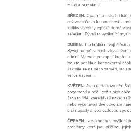
milují a respektují.
BŘEZEN:
Opatrní a ostražití lidé,
což vede často k samolibosti a seb
králíky všechny typické dobré vlastn
sebejistí. Bývají to vynikající mysli
DUBEN:
Tito králíci mívají štěstí
Bývají netrpěliví a citově založení
odolní. Vytrvale postupují kupředu 
jsou to poněkud kontroverzní osobno
Jakmile se na něco zaměří, jsou s
velice úspěšní.
KVĚTEN:
Jsou to doslova děti Ště
pozorností a péčí, což z nich obč
Jsou to lidé, které lákají nové, za
nebo vykonávají dvě povolání naje
srší nápady a jsou ozdobou společ
ČERVEN:
Nerozhodní v myšlenkách
10 tipů p
problémy, které jsou příčinou jejic