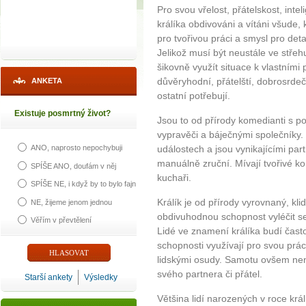
Pro svou vřelost, přátelskost, inte
králíka obdivováni a vítáni všude,
pro tvořivou práci a smysl pro detai
Jelikož musí být neustále ve střehu,
šikovně využít situace k vlastními
důvěryhodní, přátelští, dobrosrdeč
ANKETA
ostatní potřebují.
Existuje posmrtný život?
Jsou to od přírody komedianti s poz
vypravěči a báječnými společníky.
událostech a jsou vynikajícími par
ANO, naprosto nepochybuji
manuálně zruční. Mívají tvořivé kon
SPÍŠE ANO, doufám v něj
kuchaři.
SPÍŠE NE, i když by to bylo fajn
Králík je od přírody vyrovnaný, kl
NE, žijeme jenom jednou
obdivuhodnou schopnost vyléčit se 
Věřím v převtělení
Lidé ve znamení králíka budí čast
schopnosti využívají pro svou prác
lidskými osudy. Samotu ovšem nená
svého partnera či přátel.
Starší ankety
Výsledky
Většina lidí narozených v roce krá