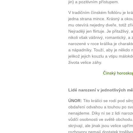
jin) a pozitivním přístupem.
V tradičním čínském folklóru je kr
jedna strana mince. Krásný a okou
mu otevírá nejedny dveře, totiž 
Nejraději jen flirtuje. Je přitažliv
nikoli však vášnivý, romantický, a 
narozené v roce králíka je charakte
a nápadníky. Touží, aby je někdo mi
jelikož jejich kouzlu a vtipu málokd
života velice záhy.
Čínský horosko
Lidé narození v jednotlivých mě
ÚNOR:
Tito králíci se rodí pod si
obdaření odvahou a touhou po svob
nenajdeme. Díky ní se z lidí naroz
vůdčí osobnosti ve světě obchodu.
skrývají, ale jinak jsou velice up
rozhovory nemají dostatek trpělivost