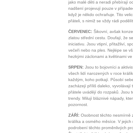
jako malé děti a neradi přebírají o
plnohodn
nadšení projevují pouze v případe
když je někdo ochraňuje. Tito veli
přáteli, s nimiž se vždy rádi podělí
... všechny
ČERVENEC:
Šikovní, avšak konzer
zlatou střední cestu. Doufají, že 
Máte pocit, že jste unaveni hn
iniciativu. Jsou vtipní, přitažliví, s
Ne
večeři nebo na ples. Nejlépe se v
hezkými záclonami a květinami ve
Jak mít více energie každ
SRPEN:
Jsou to bojovníci a aktivis
Jak vnést do života rovno
všech lidí narozených v roce králíka
Jak být šťastnější
každým, koho potkají. Působí sebe
zacházejí příliš daleko, vyvolávají 
přátele uvádějí do rozpaků. Jsou to
trendy. Milují bláznivé nápady, kte
pozornost.
ZÁŘÍ:
Osobnost těchto nesmírně zaj
králíka a osmého měsíce. V jejich 
podrobení těchto proměnlivých prou