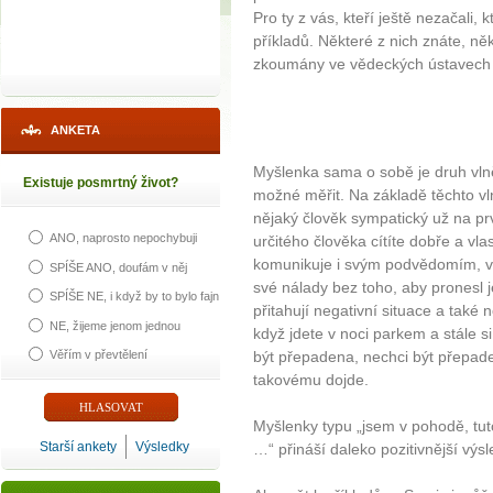
Pro ty z vás, kteří ještě nezačali, 
příkladů. Některé z nich znáte, něk
zkoumány ve vědeckých ústavech 
ANKETA
Myšlenka sama o sobě je druh vln
Existuje posmrtný život?
možné měřit. Na základě těchto vl
nějaký člověk sympatický už na pr
ANO, naprosto nepochybuji
určitého člověka cítíte dobře a vla
komunikuje i svým podvědomím, vy
SPÍŠE ANO, doufám v něj
své nálady bez toho, aby pronesl 
SPÍŠE NE, i když by to bylo fajn
přitahují negativní situace a také
NE, žijeme jenom jednou
když jdete v noci parkem a stále s
Věřím v převtělení
být přepadena, nechci být přepade
takovému dojde.
Myšlenky typu „jsem v pohodě, tut
Starší ankety
Výsledky
…“ přináší daleko pozitivnější výsl