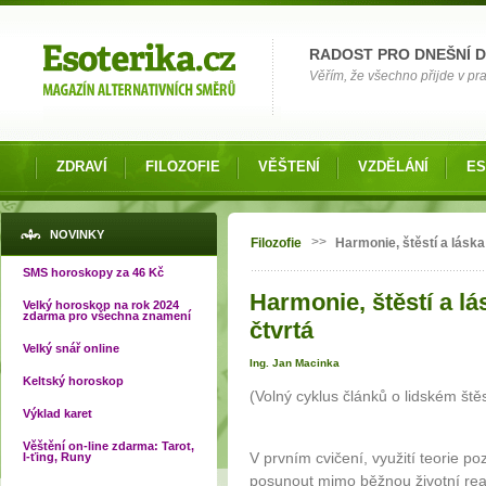
Možnosti výběru
RADOST PRO DNEŠNÍ 
Věřím, že všechno přijde v pra
ZDRAVÍ
FILOZOFIE
VĚŠTENÍ
VZDĚLÁNÍ
ES
Jste zde
NOVINKY
>>
Filozofie
Harmonie, štěstí a láska
SMS horoskopy za 46 Kč
Harmonie, štěstí a lá
Velký horoskop na rok 2024
zdarma pro všechna znamení
čtvrtá
Velký snář online
Ing. Jan Macinka
Keltský horoskop
(Volný cyklus článků o lidském štěs
Výklad karet
Věštění on-line zdarma: Tarot,
V prvním cvičení, využití teorie po
I-ťing, Runy
posunout mimo běžnou životní rea