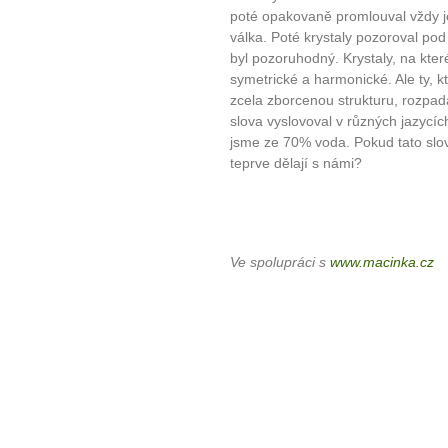
poté opakovaně promlouval vždy je
válka. Poté krystaly pozoroval p
byl pozoruhodný. Krystaly, na které
symetrické a harmonické. Ale ty, k
zcela zborcenou strukturu, rozpad
slova vyslovoval v různých jazycíc
jsme ze 70% voda. Pokud tato slov
teprve dělají s námi?
Ve spolupráci s
www.macinka.cz