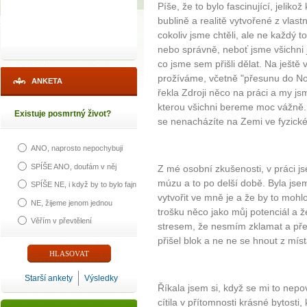
Píše, že to bylo fascinující, jeliko
bublině a realitě vytvořené z vlas
cokoliv jsme chtěli, ale ne každý 
nebo správně, neboť jsme všichni j
co jsme sem přišli dělat. Na ještě
prožíváme, včetně "přesunu do No
ANKETA
řekla Zdroji něco na práci a my js
kterou všichni bereme moc vážně.
Existuje posmrtný život?
se nenacházíte na Zemi ve fyzické
ANO, naprosto nepochybuji
SPÍŠE ANO, doufám v něj
Z mé osobní zkušenosti, v práci j
múzu a to po delší době. Byla jse
SPÍŠE NE, i když by to bylo fajn
vytvořit ve mně je a že by to mohlo
NE, žijeme jenom jednou
trošku něco jako můj potenciál a že
Věřím v převtělení
stresem, že nesmím zklamat a pře
přišel blok a ne ne se hnout z míst
Starší ankety
Výsledky
Říkala jsem si, když se mi to nepo
cítila v přítomnosti krásné bytosti