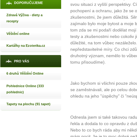
DOPORUČUJEME
svou situaci z vyšší perspektivy. 
pochopení a ochranu, jako že se o
Zdravá Výživa - diety a
zkušenostmi, že jsem důležitá. Sil
recepty
zajímalo bylo moje bytost a moje 
tom zda se mi podaří dodělat mojí 
Věštění online
testy a zkušenostmi nebo cokoliv 
důležité, na tom vůbec nezáleželo
Kartářky na Ezoterika.cz
nepředstavitelné míry. Co chci zdůr
druhotný význam, nemělo to vůbe
PRO VÁS
tomu přisoudíme).
6 druhů Věštění Online
Jako bychom si všichni pouze zkouše
Pohlednice Online (333
se zaměstnávali, ale po celou do
pohlednic)
ohledu na jeho "úspěchy" či "neús
Tapety na plochu (91 tapet)
Odnesla jsem si také takovou radu,
řekla a dodala to co opravdu z duš
Nebo to co bych ráda aby mi někdo
mám pocit, že je to moc dobré než