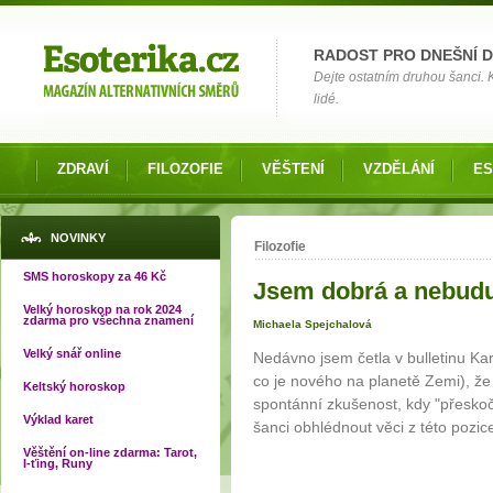
Možnosti výběru
RADOST PRO DNEŠNÍ 
Dejte ostatním druhou šanci.
lidé.
ZDRAVÍ
FILOZOFIE
VĚŠTENÍ
VZDĚLÁNÍ
ES
Jste zde
NOVINKY
Filozofie
SMS horoskopy za 46 Kč
Jsem dobrá a nebudu
Velký horoskop na rok 2024
zdarma pro všechna znamení
Michaela Spejchalová
Velký snář online
Nedávno jsem četla v bulletinu K
co je nového na planetě Zemi), že
Keltský horoskop
spontánní zkušenost, kdy "přeskoč
Výklad karet
šanci obhlédnout věci z této pozic
Věštění on-line zdarma: Tarot,
I-ťing, Runy