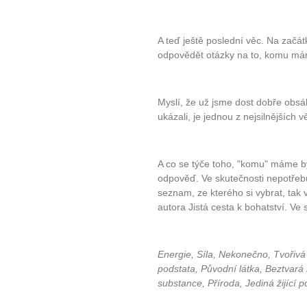
A teď ještě poslední věc. Na začát
odpovědět otázky na to, komu mám
Myslí, že už jsme dost dobře obsá
ukázali, je jednou z nejsilnějších v
A co se týče toho, "komu" máme b
odpověď. Ve skutečnosti nepotřebu
seznam, ze kterého si vybrat, tak
autora Jistá cesta k bohatství. Ve
Energie, Síla, Nekonečno, Tvořivá s
podstata, Původní látka, Beztvará i
substance, Příroda, Jediná žijící