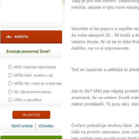
Tady je pro vás cvičení. Doporuču
měsíce, abyste si tyto nové návyky 
Vezměte si list papíru a napište na 
že máte alespoň 25 - 30 bodů a že
ANKETA
vašeho života. Ať už se to týká fi
dalšího, na co si vzpomenete.
Existuje posmrtný život?
ANO, naprosto nepochybuji
Teď se zastavte a udělejte to pře
SPÍŠE ANO, doufám v něj
SPÍŠE NE, i když by to bylo fajn
Jak to šlo? Měli jste nějaký problém
NE, žijeme jenom jednou
znamená, že ve vašem životě máte d
Věřím v převtělení
zákon protikladů. To jsou věci, kte
Cvičení pokračuje druhou částí. Je
Starší ankety
Výsledky
měli na prvním seznamu, toto cviče
kde potřebujete použít první čtyři