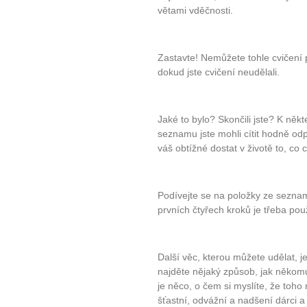
větami vděčnosti.
Zastavte! Nemůžete tohle cvičení p
dokud jste cvičení neudělali.
Jaké to bylo? Skončili jste? K ně
seznamu jste mohli cítit hodně odp
váš obtížné dostat v životě to, co 
Podívejte se na položky ze seznamu
prvních čtyřech kroků je třeba použ
Další věc, kterou můžete udělat, j
najděte nějaký způsob, jak někomu
je něco, o čem si myslíte, že toho 
šťastní, odvážní a nadšení dárci a 