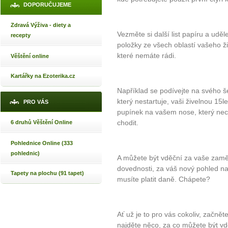
DOPORUČUJEME
Zdravá Výživa - diety a
Vezměte si další list papíru a udě
recepty
položky ze všech oblastí vašeho ži
které nemáte rádi.
Věštění online
Kartářky na Ezoterika.cz
Například se podívejte na svého š
který nestartuje, vaši živelnou 15l
PRO VÁS
pupínek na vašem nose, který nech
chodit.
6 druhů Věštění Online
Pohlednice Online (333
pohlednic)
A můžete být vděční za vaše zamě
dovednosti, za váš nový pohled na 
Tapety na plochu (91 tapet)
musíte platit daně. Chápete?
Ať už je to pro vás cokoliv, začně
najděte něco, za co můžete být vdě