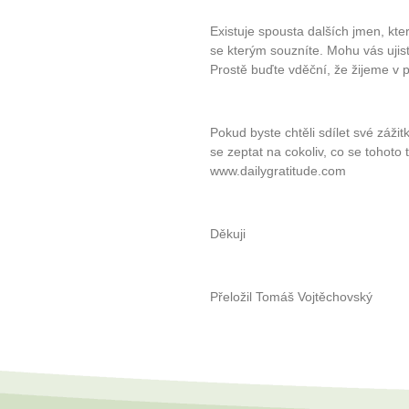
Existuje spousta dalších jmen, kte
se kterým souzníte. Mohu vás ujist
Prostě buďte vděční, že žijeme v 
Pokud byste chtěli sdílet své záž
se zeptat na cokoliv, co se tohoto
www.dailygratitude.com
Děkuji
Přeložil Tomáš Vojtěchovský