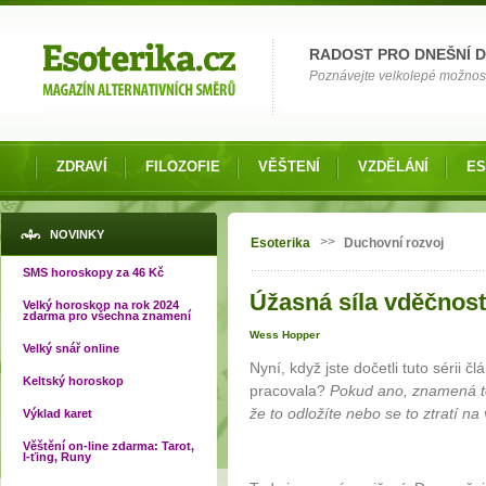
Možnosti výběru
RADOST PRO DNEŠNÍ 
Poznávejte velkolepé možnosti 
ZDRAVÍ
FILOZOFIE
VĚŠTENÍ
VZDĚLÁNÍ
ES
Jste zde
NOVINKY
>>
Esoterika
Duchovní rozvoj
SMS horoskopy za 46 Kč
Úžasná síla vděčnosti
Velký horoskop na rok 2024
zdarma pro všechna znamení
Wess Hopper
Velký snář online
Nyní, když jste dočetli tuto sérii č
Keltský horoskop
pracovala?
Pokud ano, znamená to,
že to odložíte nebo se to ztratí n
Výklad karet
Věštění on-line zdarma: Tarot,
I-ťing, Runy