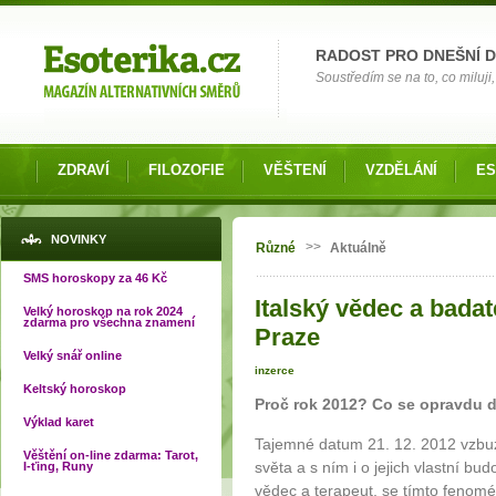
Možnosti výběru
RADOST PRO DNEŠNÍ 
Soustředím se na to, co miluji, 
ZDRAVÍ
FILOZOFIE
VĚŠTENÍ
VZDĚLÁNÍ
ES
Jste zde
NOVINKY
>>
Různé
Aktuálně
SMS horoskopy za 46 Kč
Italský vědec a badat
Velký horoskop na rok 2024
zdarma pro všechna znamení
Praze
Velký snář online
inzerce
Keltský horoskop
Proč rok 2012? Co se opravdu 
Výklad karet
Tajemné datum 21. 12. 2012 vzbu
Věštění on-line zdarma: Tarot,
světa a s ním i o jejich vlastní bu
I-ťing, Runy
vědec a terapeut, se tímto fenomé