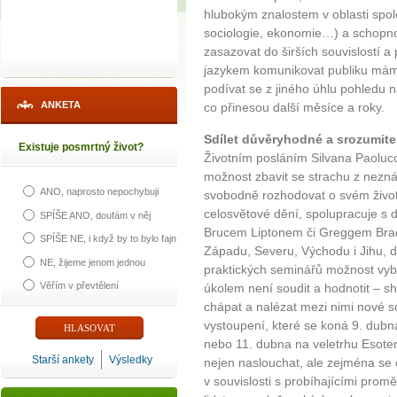
hlubokým znalostem v oblasti spole
sociologie, ekonomie…) a schopno
zasazovat do širších souvislostí 
jazykem komunikovat publiku mám
podívat se z jiného úhlu pohledu n
ANKETA
co přinesou další měsíce a roky.
Sdílet důvěryhodné a srozumite
Existuje posmrtný život?
Životním posláním Silvana Paolucci
možnost zbavit se strachu z nezn
ANO, naprosto nepochybuji
svobodně rozhodovat o svém životě
celosvětové dění, spolupracuje s 
SPÍŠE ANO, doufám v něj
Brucem Liptonem či Greggem Brade
SPÍŠE NE, i když by to bylo fajn
Západu, Severu, Východu i Jihu, 
NE, žijeme jenom jednou
praktických seminářů možnost vybr
Věřím v převtělení
úkolem není soudit a hodnotit – sh
chápat a nalézat mezi nimi nové so
vystoupení, které se koná 9. dub
nebo 11. dubna na veletrhu Esoter
Starší ankety
Výsledky
nejen naslouchat, ale zejména se 
v souvislosti s probíhajícími prom