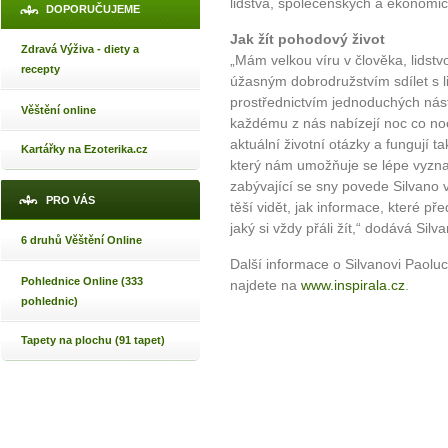
lidstva, společenských a ekonomi
DOPORUČUJEME
Jak žít pohodový život
Zdravá Výživa - diety a
„Mám velkou víru v člověka, lidstv
recepty
úžasným dobrodružstvím sdílet s 
prostřednictvím jednoduchých nástr
Věštění online
každému z nás nabízejí noc co no
aktuální životní otázky a fungují t
Kartářky na Ezoterika.cz
který nám umožňuje se lépe vyznat
zabývající se sny povede Silvano 
PRO VÁS
těší vidět, jak informace, které př
jaký si vždy přáli žít,“ dodává Silv
6 druhů Věštění Online
Další informace o Silvanovi Paol
Pohlednice Online (333
najdete na
www.inspirala.cz
.
pohlednic)
Tapety na plochu (91 tapet)