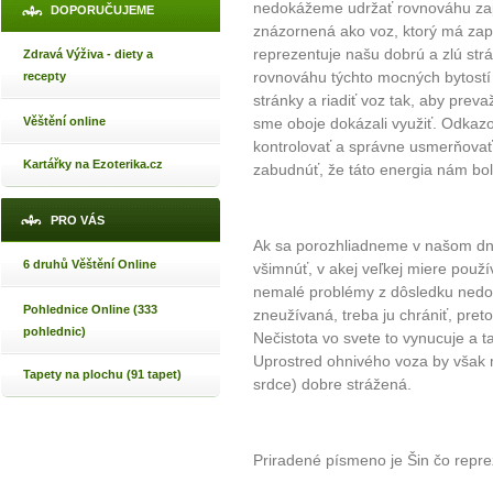
nedokážeme udržať rovnováhu zapr
DOPORUČUJEME
znázornená ako voz, ktorý má zapri
reprezentuje našu dobrú a zlú str
Zdravá Výživa - diety a
rovnováhu týchto mocných bytostí
recepty
stránky a riadiť voz tak, aby preva
Věštění online
sme oboje dokázali využiť. Odkazo
kontrolovať a správne usmerňova
Kartářky na Ezoterika.cz
zabudnúť, že táto energia nám bol
PRO VÁS
Ak sa porozhliadneme v našom dn
6 druhů Věštění Online
všimnúť, v akej veľkej miere pou
nemalé problémy z dôsledku nedost
Pohlednice Online (333
zneužívaná, treba ju chrániť, pre
pohlednic)
Nečistota vo svete to vynucuje a t
Uprostred ohnivého voza by však 
Tapety na plochu (91 tapet)
srdce) dobre strážená.
Priradené písmeno je Šin čo repre