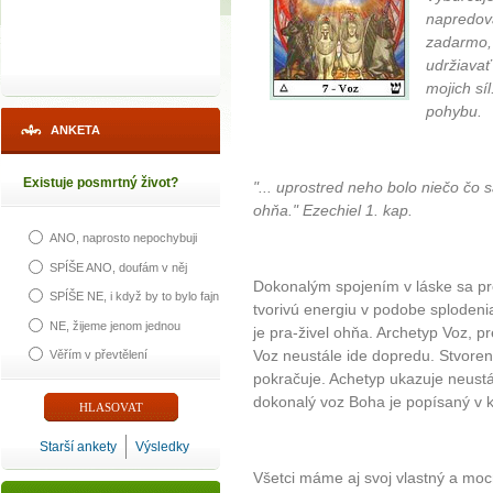
napredov
zadarmo, 
udržiavať
mojich síl
pohybu.
ANKETA
Existuje posmrtný život?
"... uprostred neho bolo niečo čo 
ohňa." Ezechiel 1. kap.
ANO, naprosto nepochybuji
SPÍŠE ANO, doufám v něj
Dokonalým spojením v láske sa pr
SPÍŠE NE, i když by to bylo fajn
tvorivú energiu v podobe sploden
NE, žijeme jenom jednou
je pra-živel ohňa. Archetyp Voz, p
Voz neustále ide dopredu. Stvoreni
Věřím v převtělení
pokračuje. Achetyp ukazuje neustá
dokonalý voz Boha je popísaný v kn
Starší ankety
Výsledky
Všetci máme aj svoj vlastný a moc