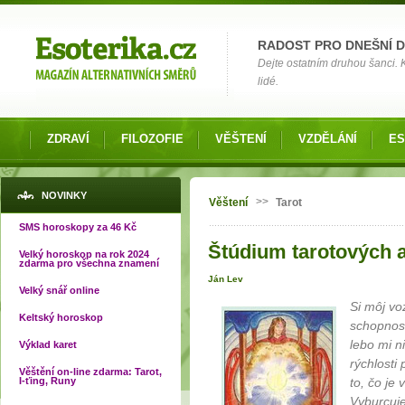
Možnosti výběru
RADOST PRO DNEŠNÍ 
Dejte ostatním druhou šanci.
lidé.
ZDRAVÍ
FILOZOFIE
VĚŠTENÍ
VZDĚLÁNÍ
ES
Jste zde
NOVINKY
>>
Věštení
Tarot
SMS horoskopy za 46 Kč
Štúdium tarotových ar
Velký horoskop na rok 2024
zdarma pro všechna znamení
Ján Lev
Velký snář online
Si môj vo
Keltský horoskop
schopnosť
lebo mi n
Výklad karet
rýchlosti
Věštění on-line zdarma: Tarot,
I-ťing, Runy
to, čo je
Vyburcuje