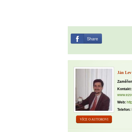
Share
Ján Lev
Zaměřen
Kontakt:
www.ezot
Web:
htt
Telefon:
VÍCE O AUTOROVI