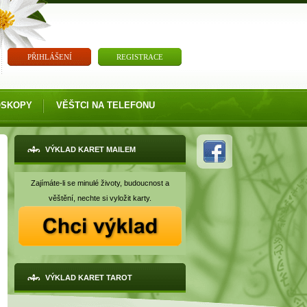
PŘIHLÁŠENÍ
REGISTRACE
OSKOPY
VĚŠTCI NA TELEFONU
VÝKLAD KARET MAILEM
Zajímáte-li se minulé životy, budoucnost a
věštění, nechte si vyložit karty.
VÝKLAD KARET TAROT