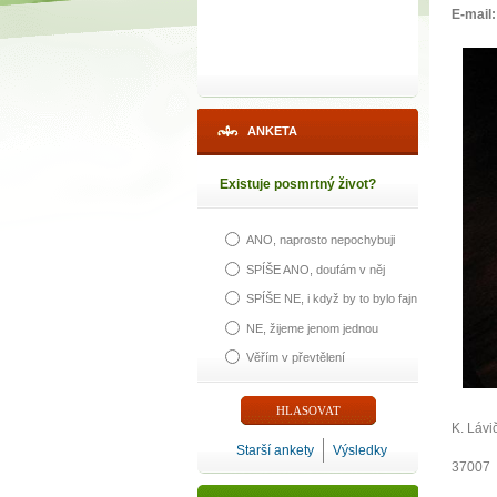
E-mail:
ANKETA
Existuje posmrtný život?
ANO, naprosto nepochybuji
SPÍŠE ANO, doufám v něj
SPÍŠE NE, i když by to bylo fajn
NE, žijeme jenom jednou
Věřím v převtělení
K. Lávi
Starší ankety
Výsledky
37007