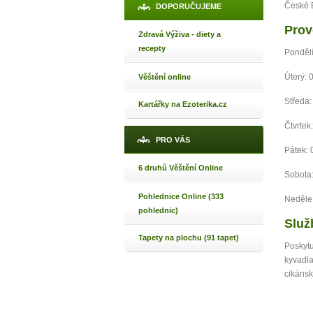
České 
DOPORUČUJEME
Prov
Zdravá Výživa - diety a
recepty
Pondělí
Úterý: 
Věštění online
Středa:
Kartářky na Ezoterika.cz
Čtvrtek
PRO VÁS
Pátek: 
6 druhů Věštění Online
Sobota
Pohlednice Online (333
Neděle
pohlednic)
Služ
Tapety na plochu (91 tapet)
Poskytu
kyvadla
cikánsk