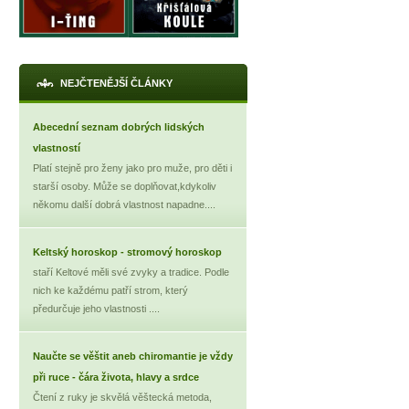
NEJČTENĚJŠÍ ČLÁNKY
Abecední seznam dobrých lidských
vlastností
Platí stejně pro ženy jako pro muže, pro děti i
starší osoby. Může se doplňovat,kdykoliv
někomu další dobrá vlastnost napadne....
Keltský horoskop - stromový horoskop
staří Keltové měli své zvyky a tradice. Podle
nich ke každému patří strom, který
předurčuje jeho vlastnosti ....
Naučte se věštit aneb chiromantie je vždy
při ruce - čára života, hlavy a srdce
Čtení z ruky je skvělá věštecká metoda,