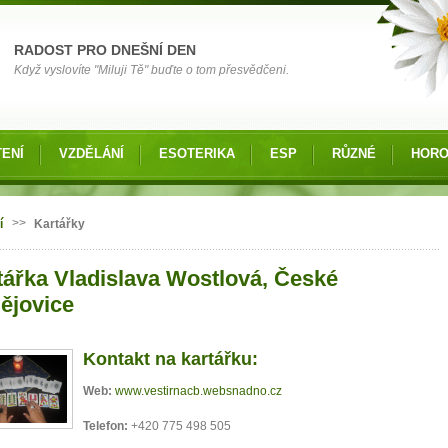
RADOST PRO DNEŠNÍ DEN
Když vyslovíte "Miluji Tě" buďte o tom přesvědčeni.
ENÍ
VZDĚLÁNÍ
ESOTERIKA
ESP
RŮZNÉ
HOR
 zde
>>
í
Kartářky
tářka Vladislava Wostlová, České
ějovice
Kontakt na kartářku:
Web:
www.vestirnacb.websnadno.cz
Telefon:
+420 775 498 505