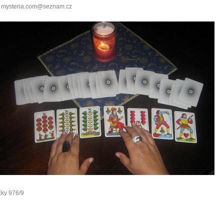
mysteria.com@seznam.cz
čky 976/9