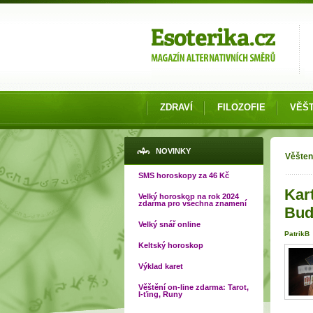
Možnosti výběru
ZDRAVÍ
FILOZOFIE
VĚŠT
Jste
NOVINKY
Věšten
SMS horoskopy za 46 Kč
Kar
Velký horoskop na rok 2024
zdarma pro všechna znamení
Bud
Velký snář online
PatrikB
Keltský horoskop
Výklad karet
Věštění on-line zdarma: Tarot,
I-ťing, Runy