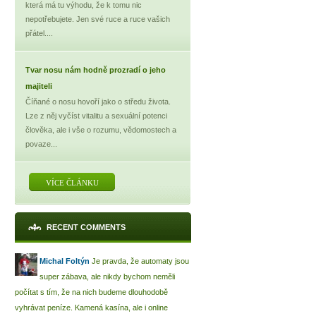
která má tu výhodu, že k tomu nic
nepotřebujete. Jen své ruce a ruce vašich
přátel....
Tvar nosu nám hodně prozradí o jeho
majiteli
Číňané o nosu hovoří jako o středu života.
Lze z něj vyčíst vitalitu a sexuální potenci
člověka, ale i vše o rozumu, vědomostech a
povaze...
VÍCE ČLÁNKU
RECENT COMMENTS
Michal Foltýn
Je pravda, že automaty jsou
super zábava, ale nikdy bychom neměli
počítat s tím, že na nich budeme dlouhodobě
vyhrávat peníze. Kamená kasína, ale i online