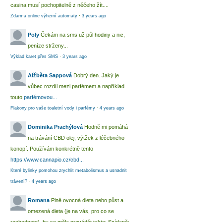
casina musí pochopitelně z něčeho žít....
Zdarma online výherní automaty
·
3 years ago
Poly
Čekám na sms už půl hodiny a nic,
peníze strženy...
Výklad karet přes SMS
·
3 years ago
Alžběta Sappová
Dobrý den. Jaký je
vůbec rozdíl mezi parfémem a například
touto
parfémovou...
Flakony pro vaše toaletní vody i parfémy
·
4 years ago
Dominika Prachýlová
Hodně mi pomáhá
na trávání CBD olej, výtžek z léčebného
konopí. Používám konkrétně tento
https://www.cannapio.cz/cbd...
Které bylinky pomohou zrychlit metabolismus a usnadnit
trávení?
·
4 years ago
Romana
Plně ovocná dieta nebo půst a
omezená dieta (je na vás, pro co se