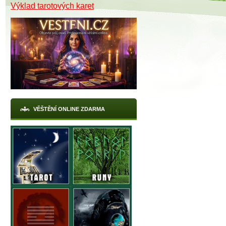
Výklad tarotových karet
VĚŠTĚNÍ ONLINE ZDARMA