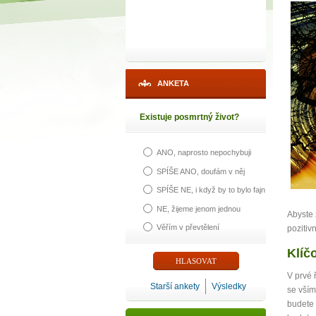
ANKETA
Existuje posmrtný život?
ANO, naprosto nepochybuji
1
SPÍŠE ANO, doufám v něj
SPÍŠE NE, i když by to bylo fajn
p
NE, žijeme jenom jednou
Abyste 
Věřím v převtělení
pozitivn
Klíč
Máte poc
V prvé 
Starší ankety
Výsledky
se vším
budete 