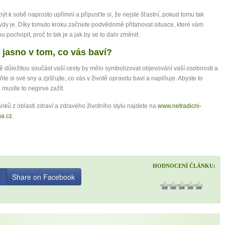
být k sobě naprosto upřímní a připusťte si, že nejste šťastní, pokud tomu tak
dy je. Díky tomuto kroku začnete podvědomě přitahovat situace, které vám
 pochopit, proč to tak je a jak by se to dalo změnit.
 jasno v tom, co vás baví?
důležitou součást vaší cesty by mělo symbolizovat objevování vaší osobnosti a
lňte si své sny a zjišťujte, co vás v životě opravdu baví a naplňuje. Abyste to
, musíte to nejprve zažít.
ánků z oblasti zdraví a zdravého životního stylu najdete na
www.netradicni-
na.cz
.
HODNOCENÍ ČLÁNKU:
Share on Facebook