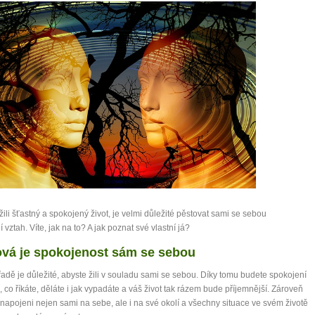
0 tipů pro zdravý a
lnohodnotný život
žili šťastný a spokojený život, je velmi důležité pěstovat sami se sebou
í vztah. Víte, jak na to? A jak poznat své vlastní já?
... všechny tipy zdarma.
ová je spokojenost sám se sebou
it, že jste unaveni hned jak ráno vstanete?
řadě je důležité, abyste žili v souladu sami se sebou. Díky tomu budete spokojení
Nemusí to tak být - ZJISTĚTE ZDARMA!
, co říkáte, děláte i jak vypadáte a váš život tak rázem bude příjemnější. Zároveň
napojeni nejen sami na sebe, ale i na své okolí a všechny situace ve svém životě