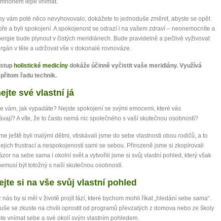
mít více energie každý den
 mnohem lépe vnímat.
vnést do života rovnováhu
y vám poté něco nevyhovovalo, dokážete to jednoduše změnit, abyste se opět
být šťastnější
dobře a byli spokojení. A spokojenost se odrazí i na vašem zdraví – neonemocníte a
ergie bude plynout v čistých meridiánech. Bude pravidelně a pečlivě vyživovat
rgán v těle a udržovat vše v dokonalé rovnováze.
ístup
holistické medicíny
dokáže účinně vyčistit vaše meridiány. Využívá
Nenávidíme spam stejně jako vy
přitom řadu technik.
ejte své vlastní já
se vám, jak vypadáte? Nejste spokojení se svými emocemi, které vás
vají? A víte, že to často nemá nic společného s vaší skutečnou osobností?
me ještě byli malými dětmi, vtiskávali jsme do sebe vlastnosti obou rodičů, a to
jejich frustrací a nespokojeností sami se sebou. Přirozeně jsme si zkopírovali
názor na sebe sama i okolní svět a vytvořili jsme si svůj vlastní pohled, který však
emusí být totožný s naší skutečnou osobností.
ejte si na vše svůj vlastní pohled
 nás by si měl v životě projít fází, které bychom mohli říkat „hledání sebe sama“.
še se zkuste na chvíli oprostit od programů převzatých z domova nebo ze školy
te vnímat sebe a své okolí svým vlastním pohledem.