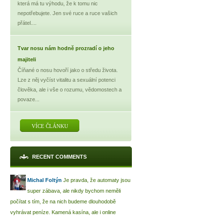
která má tu výhodu, že k tomu nic
nepotřebujete. Jen své ruce a ruce vašich
přátel....
Tvar nosu nám hodně prozradí o jeho
majiteli
Číňané o nosu hovoří jako o středu života.
Lze z něj vyčíst vitalitu a sexuální potenci
člověka, ale i vše o rozumu, vědomostech a
povaze...
VÍCE ČLÁNKU
RECENT COMMENTS
Michal Foltýn
Je pravda, že automaty jsou
super zábava, ale nikdy bychom neměli
počítat s tím, že na nich budeme dlouhodobě
vyhrávat peníze. Kamená kasína, ale i online