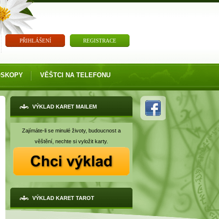
PŘIHLÁŠENÍ
REGISTRACE
OSKOPY
VĚŠTCI NA TELEFONU
VÝKLAD KARET MAILEM
Zajímáte-li se minulé životy, budoucnost a
věštění, nechte si vyložit karty.
VÝKLAD KARET TAROT