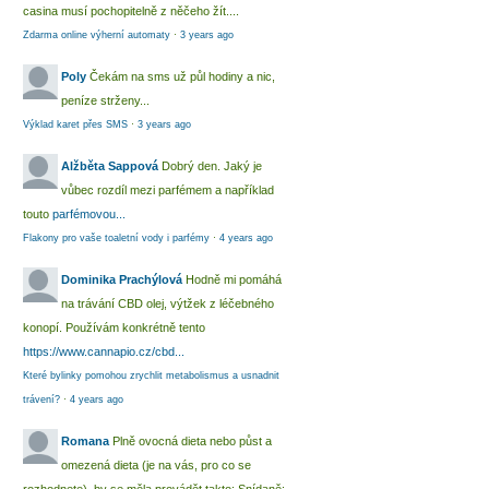
casina musí pochopitelně z něčeho žít....
Zdarma online výherní automaty
·
3 years ago
Poly
Čekám na sms už půl hodiny a nic,
peníze strženy...
Výklad karet přes SMS
·
3 years ago
Alžběta Sappová
Dobrý den. Jaký je
vůbec rozdíl mezi parfémem a například
touto
parfémovou...
Flakony pro vaše toaletní vody i parfémy
·
4 years ago
Dominika Prachýlová
Hodně mi pomáhá
na trávání CBD olej, výtžek z léčebného
konopí. Používám konkrétně tento
https://www.cannapio.cz/cbd...
Které bylinky pomohou zrychlit metabolismus a usnadnit
trávení?
·
4 years ago
Romana
Plně ovocná dieta nebo půst a
omezená dieta (je na vás, pro co se