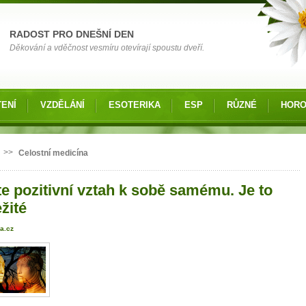
RADOST PRO DNEŠNÍ DEN
Děkování a vděčnost vesmíru otevírají spoustu dveří.
ENÍ
VZDĚLÁNÍ
ESOTERIKA
ESP
RŮZNÉ
HOR
 zde
>>
Celostní medicína
te pozitivní vztah k sobě samému. Je to
žité
a.cz