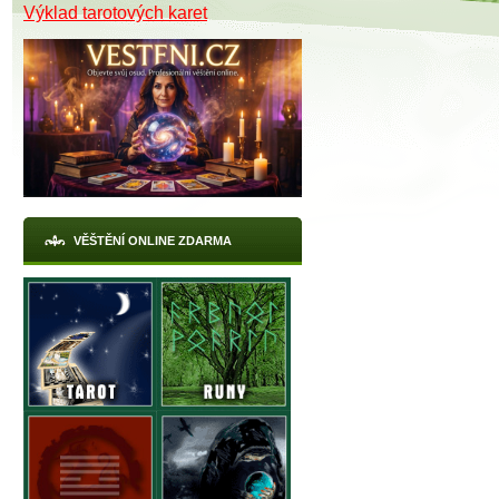
Výklad tarotových karet
X
VĚŠTĚNÍ ONLINE ZDARMA