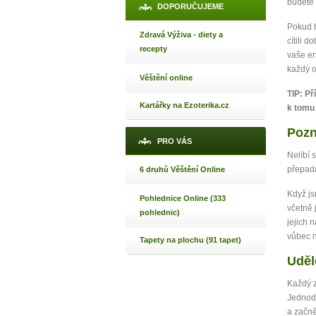
Jak 
budete
DOPORUČUJEME
Jak 
Pokud b
Zdravá Výživa - diety a
Jak 
cítili 
recepty
vaše en
každý o
Věštění online
TIP: Př
Kartářky na Ezoterika.cz
k tomu 
Pozn
PRO VÁS
Nelíbí 
přepadá
6 druhů Věštění Online
Když js
Pohlednice Online (333
včetně 
pohlednic)
jejich 
vůbec n
Tapety na plochu (91 tapet)
Uděl
Každý z
Jednodu
a začně