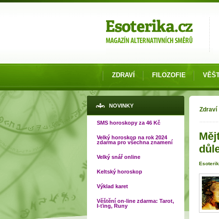
Možnosti výběru
ZDRAVÍ
FILOZOFIE
VĚŠT
Jste
NOVINKY
Zdraví
SMS horoskopy za 46 Kč
Měj
Velký horoskop na rok 2024
zdarma pro všechna znamení
důle
Velký snář online
Esoterik
Keltský horoskop
Výklad karet
Věštění on-line zdarma: Tarot,
I-ťing, Runy