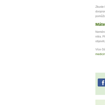
Zkuste 
dooprav
pomůžou
Máte
Neméně 
nitra. P
objevili
Více čl
medici