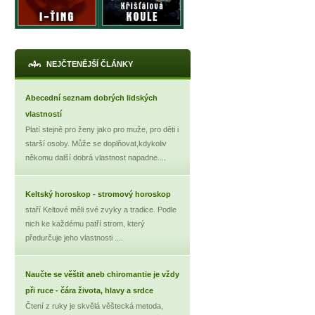
NEJČTENĚJŠÍ ČLÁNKY
Abecední seznam dobrých lidských
vlastností
Platí stejně pro ženy jako pro muže, pro děti i
starší osoby. Může se doplňovat,kdykoliv
někomu další dobrá vlastnost napadne....
Keltský horoskop - stromový horoskop
staří Keltové měli své zvyky a tradice. Podle
nich ke každému patří strom, který
předurčuje jeho vlastnosti ....
Naučte se věštit aneb chiromantie je vždy
při ruce - čára života, hlavy a srdce
Čtení z ruky je skvělá věštecká metoda,