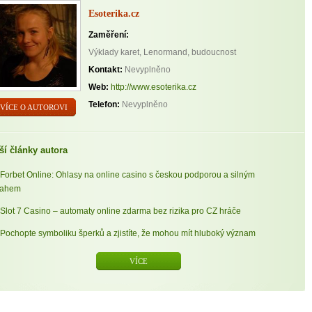
Esoterika.cz
Zaměření:
Výklady karet, Lenormand, budoucnost
Kontakt:
Nevyplněno
Web:
http://www.esoterika.cz
Telefon:
Nevyplněno
VÍCE O AUTOROVI
ší články autora
Forbet Online: Ohlasy na online casino s českou podporou a silným
sahem
Slot 7 Casino – automaty online zdarma bez rizika pro CZ hráče
Pochopte symboliku šperků a zjistíte, že mohou mít hluboký význam
VÍCE