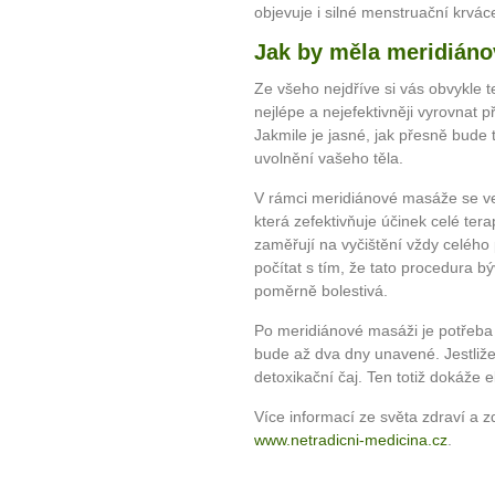
objevuje i silné menstruační krvác
Jak by měla meridiáno
Ze všeho nejdříve si vás obvykle t
nejlépe a nejefektivněji vyrovnat
Jakmile je jasné, jak přesně bude t
uvolnění vašeho těla.
V rámci meridiánové masáže se vel
která zefektivňuje účinek celé ter
zaměřují na vyčištění vždy celého
počítat s tím, že tato procedura b
poměrně bolestivá.
Po meridiánové masáži je potřeba s
bude až dva dny unavené. Jestliže 
detoxikační čaj. Ten totiž dokáže 
Více informací ze světa zdraví a z
www.netradicni-medicina.cz
.