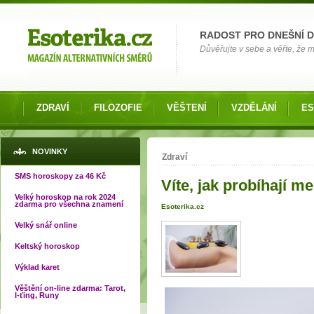
Možnosti výběru
RADOST PRO DNEŠNÍ 
Důvěřujte v sebe a věřte, že mů
ZDRAVÍ
FILOZOFIE
VĚŠTENÍ
VZDĚLÁNÍ
ES
Jste zde
NOVINKY
Zdraví
SMS horoskopy za 46 Kč
Víte, jak probíhají 
Velký horoskop na rok 2024
zdarma pro všechna znamení
Esoterika.cz
Velký snář online
Keltský horoskop
Výklad karet
Věštění on-line zdarma: Tarot,
I-ťing, Runy