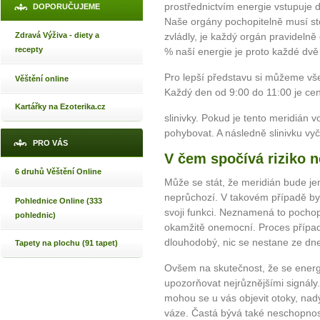
prostřednictvím energie vstupuje d
DOPORUČUJEME
Naše orgány pochopitelně musí sto
Zdravá Výživa - diety a
zvládly, je každý orgán pravidelně 
recepty
% naší energie je proto každé dvě
Pro lepší představu si můžeme vše
Věštění online
Každý den od 9:00 do 11:00 je cen
Kartářky na Ezoterika.cz
slinivky. Pokud je tento meridián 
pohybovat. A následně slinivku vyčis
PRO VÁS
V čem spočívá riziko 
6 druhů Věštění Online
Může se stát, že meridián bude j
neprůchozí. V takovém případě by 
Pohlednice Online (333
svoji funkci. Neznamená to pochop
pohlednic)
okamžitě onemocní. Proces případ
dlouhodobý, nic se nestane ze dn
Tapety na plochu (91 tapet)
Ovšem na skutečnost, že se energi
upozorňovat nejrůznějšími signály
mohou se u vás objevit otoky, nad
váze. Častá bývá také neschopnos