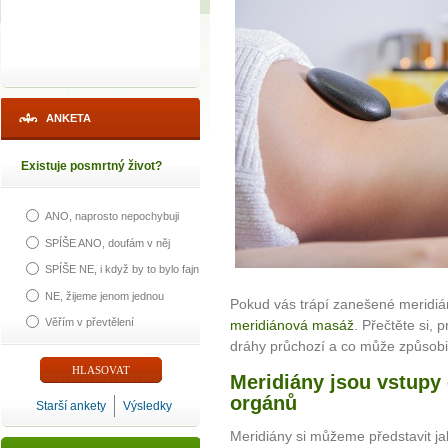
ANKETA
Existuje posmrtný život?
ANO, naprosto nepochybuji
SPÍŠE ANO, doufám v něj
SPÍŠE NE, i když by to bylo fajn
NE, žijeme jenom jednou
Pokud vás trápí zanešené meridián
Věřím v převtělení
meridiánová masáž
. Přečtěte si, 
dráhy průchozí a co může způsobit
Meridiány jsou vstupy 
orgánů
Starší ankety
Výsledky
Meridiány si můžeme představit ja