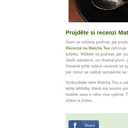
10 tipů p
plnohodn
Projděte si recenzi Ma
... všechny
Sami se můžete podívat, jak prod
Máte pocit, že jste unaveni hn
Recenze na Matcha Tea
zahrnuje v
tyčinku. Můžete se podívat, jak ryc
Ne
zboží zabaleno, co chutnal první, j
Ostatně tyhle reálné recenze se s
Jak mít více energie každ
pár minut se reálně seznámíte se 
Jak vnést do života rovno
Vyzkoušejte také Matcha Tea a z
Jak být šťastnější
téhle lahůdky, která má mnoho podo
budete zase o něco více vybírat. T
znovu a znovu.
Share