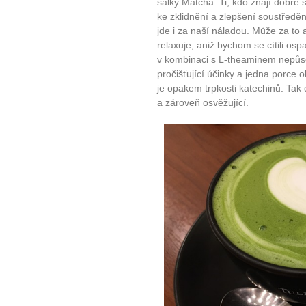
šálky Matcha. Ti, kdo znají dobře 
ke zklidnění a zlepšení soustředěn
jde i za naší náladou. Může za to 
relaxuje, aniž bychom se cítili osp
v kombinaci s L-theaminem nepůso
pročišťující účinky a jedna porce 
je opakem trpkosti katechinů. Tak 
a zároveň osvěžující.