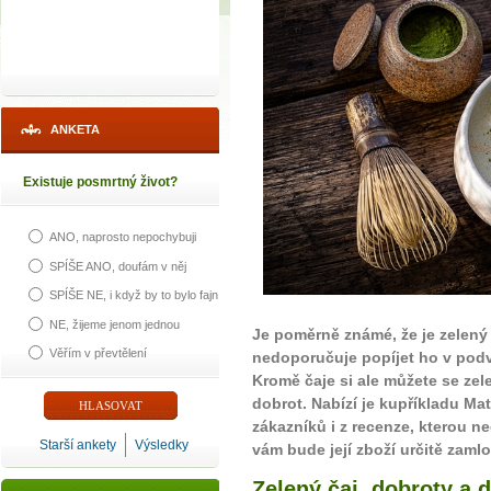
ANKETA
Existuje posmrtný život?
ANO, naprosto nepochybuji
SPÍŠE ANO, doufám v něj
SPÍŠE NE, i když by to bylo fajn
NE, žijeme jenom jednou
Je poměrně známé, že je zelený
Věřím v převtělení
nedoporučuje popíjet ho v pod
Kromě čaje si ale můžete se ze
dobrot. Nabízí je kupříkladu Ma
zákazníků i z recenze, kterou n
Starší ankety
Výsledky
vám bude její zboží určitě zamlo
Zelený čaj, dobroty a 