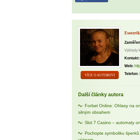
Esoterik
Zaměřen
Výklady 
Kontakt:
Web:
htt
Telefon:
VÍCE O AUTOROVI
Další články autora
Forbet Online: Ohlasy na o
silným obsahem
Slot 7 Casino – automaty on
Pochopte symboliku šperků a
význam