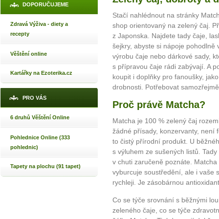
DOPORUČUJEME
Stačí nahlédnout na stránky Match
Zdravá Výživa - diety a
shop orientovaný na zelený čaj. P
recepty
z Japonska. Najdete tady čaje, la
šejkry, abyste si nápoje pohodlně 
Věštění online
výrobu čaje nebo dárkové sady, kte
s přípravou čaje rádi zabývají. A p
Kartářky na Ezoterika.cz
koupit i doplňky pro fanoušky, jako
drobnosti. Potřebovat samozřejmě
PRO VÁS
Proč právě Matcha?
6 druhů Věštění Online
Matcha je 100 % zelený čaj rozem
žádné přísady, konzervanty, není 
Pohlednice Online (333
to čistý přírodní produkt. U běžn
pohlednic)
s výluhem ze sušených listů. Tady p
v chuti zaručeně poznáte. Matcha
Tapety na plochu (91 tapet)
vyburcuje soustředění, ale i vaše
rychleji. Je zásobárnou antioxida
Co se týče srovnání s běžnými lou
zeleného čaje, co se týče zdravo