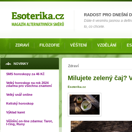
Možnosti výběru
RADOST PRO DNEŠNÍ 
Dáte-li vesmíru jasnou a defin
to, co chcete.
ZDRAVÍ
FILOZOFIE
VĚŠTENÍ
VZDĚLÁNÍ
ES
Jste zde
NOVINKY
Zdraví
SMS horoskopy za 46 Kč
Milujete zelený čaj?
Velký horoskop na rok 2024
zdarma pro všechna znamení
Esoterika.cz
Velký snář online
Keltský horoskop
Výklad karet
Věštění on-line zdarma: Tarot,
I-ťing, Runy