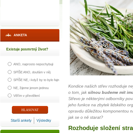
ANKETA
Existuje posmrtný život?
ANO, naprosto nepochybuji
SPÍŠE ANO, doufám v něj
SPÍŠE NE, i když by to bylo fajn
Kondice našich střev rozhoduje nej
NE, žijeme jenom jednou
o tom, jak
silnou budeme mít im
Věřím v převtělení
Střevo je některými odborníky p
jeho funkce na zbytek lidského o
opravdu důležitou komponentou naš
jak se o ně starat?
Starší ankety
Výsledky
Rozhoduje složení str