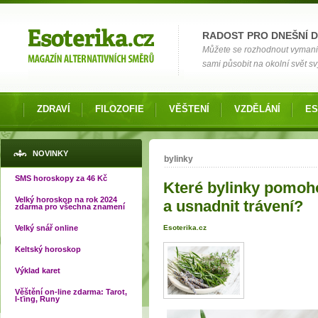
Možnosti výběru
RADOST PRO DNEŠNÍ 
Můžete se rozhodnout vymanit s
sami působit na okolní svět s
ZDRAVÍ
FILOZOFIE
VĚŠTENÍ
VZDĚLÁNÍ
ES
Jste zde
NOVINKY
bylinky
SMS horoskopy za 46 Kč
Které bylinky pomoh
Velký horoskop na rok 2024
a usnadnit trávení?
zdarma pro všechna znamení
Velký snář online
Esoterika.cz
Keltský horoskop
Výklad karet
Věštění on-line zdarma: Tarot,
I-ťing, Runy