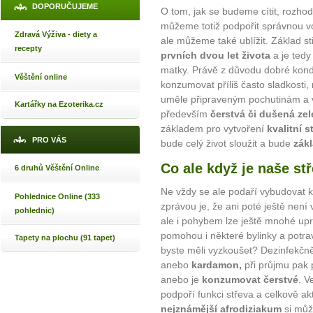
DOPORUČUJEME
O tom, jak se budeme cítit, rozhod
můžeme totiž podpořit správnou vo
Zdravá Výživa - diety a
ale můžeme také ublížit. Základ st
recepty
prvních dvou let života
a je tedy
matky. Právě z důvodu dobré kondi
Věštění online
konzumovat příliš často sladkosti
uměle připraveným pochutinám a vět
Kartářky na Ezoterika.cz
především
čerstvá či dušená zel
základem pro vytvoření
kvalitní s
PRO VÁS
bude celý život sloužit a bude
zákl
Co ale když je naše s
6 druhů Věštění Online
Ne vždy se ale podaří vybudovat kv
Pohlednice Online (333
zprávou je, že ani poté ještě není
pohlednic)
ale i pohybem lze ještě mnohé upr
pomohou i některé bylinky a potra
Tapety na plochu (91 tapet)
byste měli vyzkoušet? Dezinfekčn
anebo
kardamon,
při průjmu pa
anebo je
konzumovat čerstvé
. V
podpoří funkci střeva a celkově a
nejznámější afrodiziakum
si můž