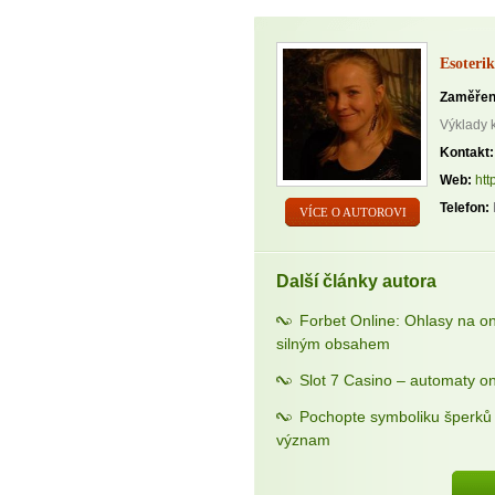
Jak vnést do života rovno
Jak být šťastnější
Esoterik
Zaměřen
Výklady 
Kontakt:
Web:
htt
Telefon:
VÍCE O AUTOROVI
Další články autora
Forbet Online: Ohlasy na o
silným obsahem
Slot 7 Casino – automaty on
Pochopte symboliku šperků a
význam