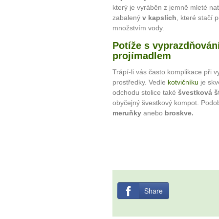
který je vyráběn z jemně mleté nati
zabalený
v kapslích
, které stačí
množstvím vody.
Potíže s vyprazdňován
projímadlem
Trápí-li vás často komplikace při 
prostředky. Vedle
kotvičníku
je skv
odchodu stolice také
švestková š
10 tipů p
obyčejný švestkový kompot. Podob
meruňky
anebo
broskve.
plnohodn
... všechny
Máte pocit, že jste unaveni hn
Ne
Share
Jak mít více energie každ