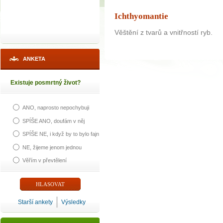
Ichthyomantie
Věštění z tvarů a vnitřností ryb.
ANKETA
Existuje posmrtný život?
ANO, naprosto nepochybuji
SPÍŠE ANO, doufám v něj
SPÍŠE NE, i když by to bylo fajn
NE, žijeme jenom jednou
Věřím v převtělení
Starší ankety
Výsledky