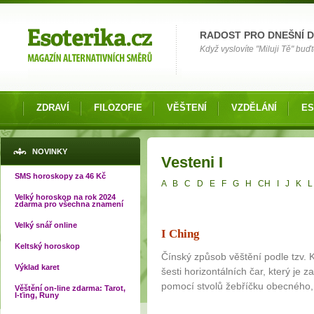
Možnosti výběru
RADOST PRO DNEŠNÍ 
Když vyslovíte "Miluji Tě" buď
ZDRAVÍ
FILOZOFIE
VĚŠTENÍ
VZDĚLÁNÍ
ES
Jste zde
NOVINKY
Vesteni I
SMS horoskopy za 46 Kč
A
B
C
D
E
F
G
H
CH
I
J
K
L
Velký horoskop na rok 2024
zdarma pro všechna znamení
Velký snář online
I Ching
Keltský horoskop
Čínský způsob věštění podle tzv.
Výklad karet
šesti horizontálních čar, který je 
pomocí stvolů žebříčku obecného, 
Věštění on-line zdarma: Tarot,
I-ťing, Runy