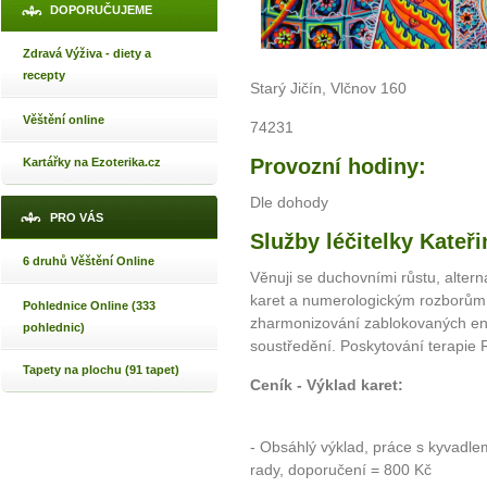
DOPORUČUJEME
Zdravá Výživa - diety a
recepty
Starý Jičín, Vlčnov 160
Věštění online
74231
Provozní hodiny:
Kartářky na Ezoterika.cz
Dle dohody
PRO VÁS
Služby léčitelky Kateř
6 druhů Věštění Online
Věnuji se duchovními růstu, alter
karet a numerologickým rozborům.
Pohlednice Online (333
zharmonizování zablokovaných ene
pohlednic)
soustředění. Poskytování terapie R
Tapety na plochu (91 tapet)
Ceník - Výklad karet:
- Obsáhlý výklad, práce s kyvadle
rady, doporučení = 800 Kč