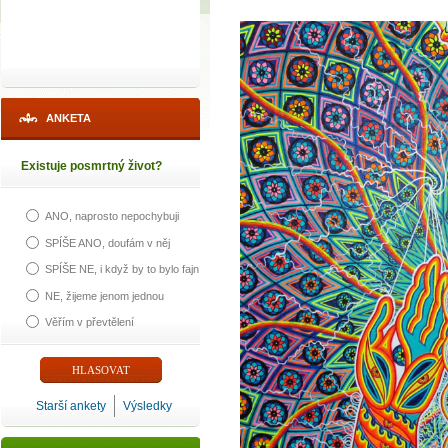
ANKETA
Existuje posmrtný život?
ANO, naprosto nepochybuji
SPÍŠE ANO, doufám v něj
SPÍŠE NE, i když by to bylo fajn
NE, žijeme jenom jednou
Věřím v převtělení
Starší ankety
Výsledky