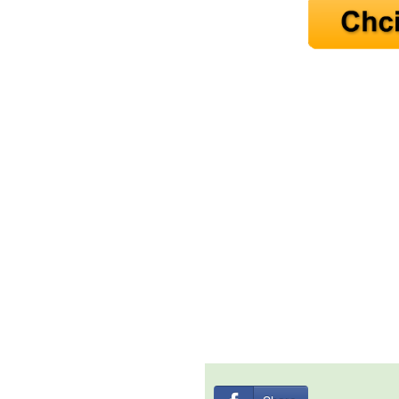
10 tipů p
plnohodn
... všechny
Máte pocit, že jste unaveni hn
Ne
Jak mít více energie každ
Jak vnést do života rovno
Jak být šťastnější