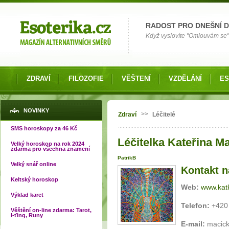
Možnosti výběru
RADOST PRO DNEŠNÍ 
Když vyslovíte "Omlouvám se" 
ZDRAVÍ
FILOZOFIE
VĚŠTENÍ
VZDĚLÁNÍ
ES
Jste zde
NOVINKY
>>
Zdraví
Léčitelé
SMS horoskopy za 46 Kč
Léčitelka Kateřina Ma
Velký horoskop na rok 2024
zdarma pro všechna znamení
PatrikB
Velký snář online
Kontakt na
Keltský horoskop
Web:
www.kat
Výklad karet
Telefon:
+420 
Věštění on-line zdarma: Tarot,
I-ťing, Runy
E-mail:
macic