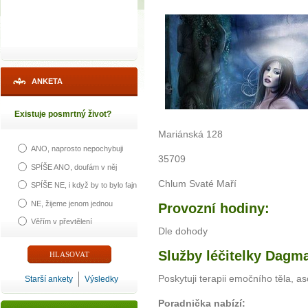
ANKETA
Existuje posmrtný život?
Mariánská 128
ANO, naprosto nepochybuji
35709
SPÍŠE ANO, doufám v něj
Chlum Svaté Maří
SPÍŠE NE, i když by to bylo fajn
NE, žijeme jenom jednou
Provozní hodiny:
Věřím v převtělení
Dle dohody
Služby léčitelky Dagma
Poskytuji terapii emočního těla, a
Starší ankety
Výsledky
Poradnička nabízí: