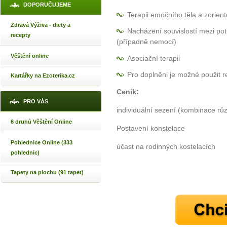
DOPORUČUJEME
Terapii emočního těla a zorien
Zdravá Výživa - diety a
Nacházení souvislostí mezi po
recepty
(případně nemocí)
Věštění online
Asociační terapii
Pro doplněni je možné použit r
Kartářky na Ezoterika.cz
Ceník:
PRO VÁS
individuální sezení (kombinac
6 druhů Věštění Online
Postavení konst
Pohlednice Online (333
účast na rodinných ko
pohlednic)
Tapety na plochu (91 tapet)