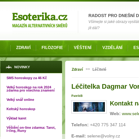
Možnosti výběru
RADOST PRO DNEŠNÍ 
Všímejte si jaké obrazy vysílá
jít dál?
ZDRAVÍ
FILOZOFIE
VĚŠTENÍ
VZDĚLÁNÍ
ES
Jste zde
NOVINKY
>>
Zdraví
Léčitelé
SMS horoskopy za 46 Kč
Léčitelka Dagmar Vo
Velký horoskop na rok 2024
zdarma pro všechna znamení
PatrikB
Velký snář online
Kontakt na
Keltský horoskop
Web:
www.sel
Výklad karet
Telefon:
+420 775 347 114
Věštění on-line zdarma: Tarot,
I-ťing, Runy
E-mail:
selene@volny.cz