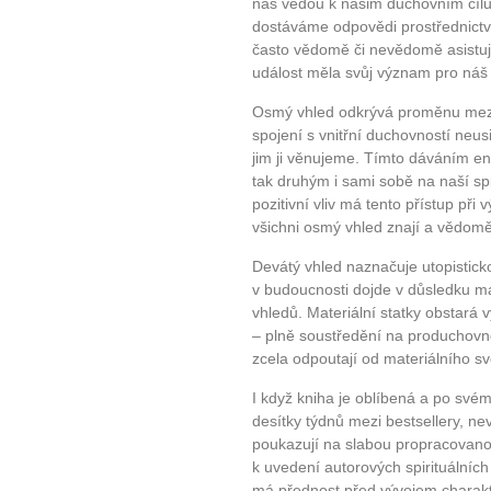
nás vedou k našim duchovním cílů
dostáváme odpovědi prostřednictvím
často vědomě či nevědomě asistují
událost měla svůj význam pro náš 
Osmý vhled odkrývá proměnu mezil
spojení s vnitřní duchovností neu
jim ji věnujeme. Tímto dáváním 
tak druhým i sami sobě na naší spi
pozitivní vliv má tento přístup při
všichni osmý vhled znají a vědomě 
Devátý vhled naznačuje utopistick
v budoucnosti dojde v důsledku m
vhledů. Materiální statky obstará 
– plně soustředění na produchovně
zcela odpoutají od materiálního sv
I když kniha je oblíbená a po své
desítky týdnů mezi bestsellery, nev
poukazují na slabou propracovanost
k uvedení autorových spirituálních 
má přednost před vývojem charakt