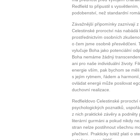
Redfield to připustil s vysvětlením
podobenství, než standardní romá
Závažnější připomínky zaznívají z t
Celestinské proroctví nás nabádá
prostřednictvím osobních zkušeností
o čem jsme osobně přesvědčeni. Te
vylučuje Boha jako potenciální o
Boha nemáme žádný transcendentál
ani pro naše individuální životy. Fi
energie vším, pak bychom se měli
s jejím rytmem, řádem a harmonií,
ovládat energii může posilovat eg
duchovní realizace.
Redfieldovo Celestinské proroctví
psychologických poznatků, uspořád
z nich praktické závěry a podněty
literární gurmáni a pokud nikdy 
stran nelze postihnout všechnu mou
přečtení. Prakticky totéž platí o s