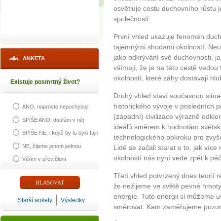
osvětluje cestu duchovního růstu 
společnosti.
První vhled ukazuje fenomén duc
tajemnými shodami okolností. Neust
jako odkrývání své duchovnosti, ja
ANKETA
všímají, že je na této cestě vedou
okolností, které záhy dostávají hlu
Existuje posmrtný život?
Druhý vhled staví současnou situa
historického vývoje v posledních p
ANO, naprosto nepochybuji
(západní) civilizace výrazně odkl
SPÍŠE ANO, doufám v něj
ideálů směrem k hodnotám světský
SPÍŠE NE, i když by to bylo fajn
technologického pokroku pro zvyšo
NE, žijeme jenom jednou
Lidé se začali starat o to, jak ví
okolností nás nyní vede zpět k péči 
Věřím v převtělení
Třetí vhled potvrzený dnes teorií r
že nežijeme ve světě pevné hmoty,
energie. Tuto energii si můžeme 
Starší ankety
Výsledky
směrovat. Kam zaměřujeme pozorn