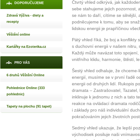
Čtvrtý vhled odkrývá, jak každode
DOPORUČUJEME
sebe stahujeme jejich pozornost, a 
se nám to daří, cítíme se silnější
Zdravá Výživa - diety a
podněcujeme k tomu, aby se snažil
recepty
lidskou energii je prapříčinou všec
Věštění online
Pátý vhled říká, že boj a konflikt
s duchovní energii v našem nitru, 
Kartářky na Ezoterika.cz
Každý může navázat toto spojení, 
vnitřního klidu, harmonie, štěstí, le
PRO VÁS
Šestý vhled odhaluje, že chceme-li 
6 druhů Věštění Online
energií, musíme se v první řadě 
energii od druhých lidí. Rukopis p
Pohlednice Online (333
dramata – Zastrašovatel, Tazatel,
pohlednic)
inklinuje k jednomu z nich a tato 
reakce na ovládací dramata rodič
Tapety na plochu (91 tapet)
i základy pro náš individuální duch
pokračováním jejich životních pos
Sedmý vhled ukazuje, že lepší poz
východisek posiluje naši vnímavos