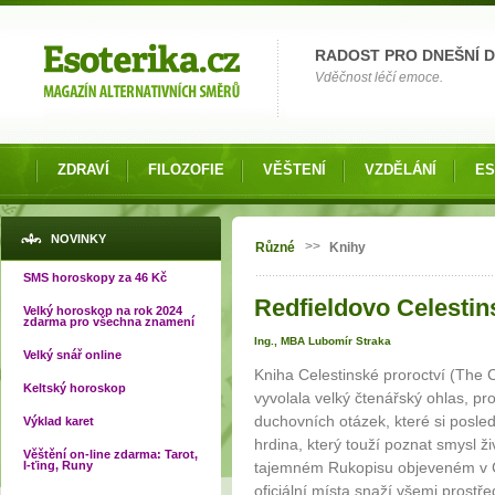
Možnosti výběru
RADOST PRO DNEŠNÍ 
Vděčnost léčí emoce.
ZDRAVÍ
FILOZOFIE
VĚŠTENÍ
VZDĚLÁNÍ
ES
Jste zde
NOVINKY
>>
Různé
Knihy
SMS horoskopy za 46 Kč
Redfieldovo Celestin
Velký horoskop na rok 2024
zdarma pro všechna znamení
Ing., MBA Lubomír Straka
Velký snář online
Kniha Celestinské proroctví (The
Keltský horoskop
vyvolala velký čtenářský ohlas, p
duchovních otázek, které si posledn
Výklad karet
hrdina, který touží poznat smysl ži
Věštění on-line zdarma: Tarot,
I-ťing, Runy
tajemném Rukopisu objeveném v Ce
oficiální místa snaží všemi prostře