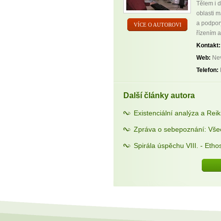
Tělem i d
oblasti m
a podpor
VÍCE O AUTOROVI
řízením a
Kontakt:
Web:
Nev
Telefon:
Další články autora
Existenciální analýza a Reik
Zpráva o sebepoznání: Vše
Spirála úspěchu VIII. - Etho