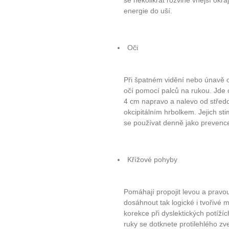
se několikrát rozvine vnější okra
energie do uší.
Oči
Při špatném vidění nebo únavě o
očí pomocí palců na rukou. Jde 
4 cm napravo a nalevo od středo
okcipitálním hrbolkem. Jejich st
se používat denně jako prevenc
Křížové pohyby
Pomáhají propojit levou a pravou 
dosáhnout tak logické i tvořivé m
korekce při dyslektických potíží
ruky se dotknete protilehlého z