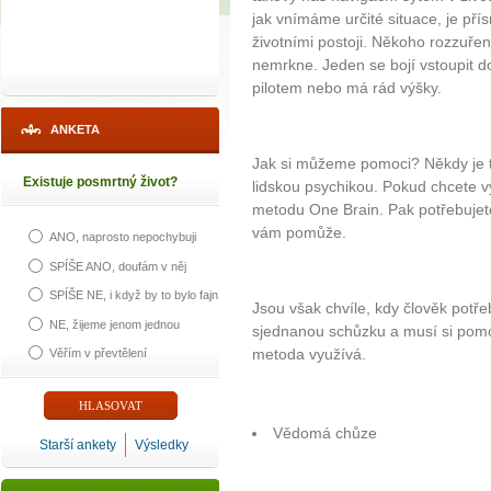
jak vnímáme určité situace, je pří
životními postoji. Někoho rozzuřen
nemrkne. Jeden se bojí vstoupit do 
pilotem nebo má rád výšky.
ANKETA
Jak si můžeme pomoci? Někdy je tř
Existuje posmrtný život?
lidskou psychikou. Pokud chcete vy
metodu One Brain. Pak potřebujete n
vám pomůže.
ANO, naprosto nepochybuji
SPÍŠE ANO, doufám v něj
SPÍŠE NE, i když by to bylo fajn
Jsou však chvíle, kdy člověk pot
NE, žijeme jenom jednou
sjednanou schůzku a musí si pomoc
metoda využívá.
Věřím v převtělení
Vědomá chůze
Starší ankety
Výsledky