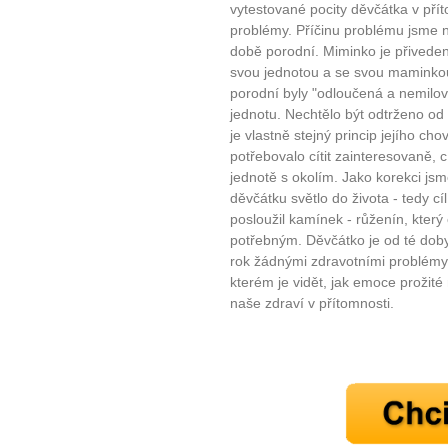
vytestované pocity děvčátka v přít
problémy. Příčinu problému jsme n
Máte pocit, že jste unaveni hn
době porodní. Miminko je přiveden
Ne
svou jednotou a se svou maminkou
porodní byly "odloučená a nemilova
jednotu. Nechtělo být odtrženo od 
Jak mít více energie každ
je vlastně stejný princip jejího ch
Jak vnést do života rovno
potřebovalo cítit zainteresovaně, 
Jak být šťastnější
jednotě s okolím. Jako korekci jsm
děvčátku světlo do života - tedy cí
posloužil kamínek - růženín, kter
potřebným. Děvčátko je od té doby 
rok žádnými zdravotními problémy.
kterém je vidět, jak emoce prožité 
naše zdraví v přítomnosti.