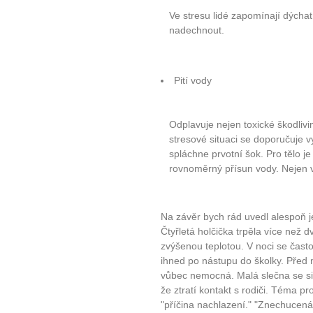
Ve stresu lidé zapomínají dýchat,
nadechnout.
Pití vody
Odplavuje nejen toxické škodlivin
stresové situaci se doporučuje vy
spláchne prvotní šok. Pro tělo je
rovnoměrný přísun vody. Nejen v
Na závěr bych rád uvedl alespoň j
Čtyřletá holčička trpěla více než 
10 tipů p
zvýšenou teplotou. V noci se čast
ihned po nástupu do školky. Před 
plnohodn
vůbec nemocná. Malá slečna se sice
že ztratí kontakt s rodiči. Téma pr
"příčina nachlazení." "Znechucená,
... všechny