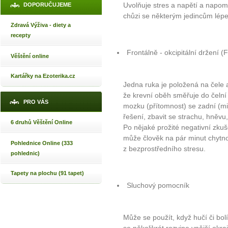
Uvolňuje stres a napětí a napomá
DOPORUČUJEME
chůzi se některým jedincům lépe
Zdravá Výživa - diety a
recepty
Frontálně - okcipitální držení 
Věštění online
Kartářky na Ezoterika.cz
Jedna ruka je položená na čele 
že krevní oběh směřuje do čelní 
PRO VÁS
mozku (přítomnost) se zadní (mi
řešení, zbavit se strachu, hněvu
6 druhů Věštění Online
Po nějaké prožité negativní zkuš
může člověk na pár minut chytno
Pohlednice Online (333
z bezprostředního stresu.
pohlednic)
Tapety na plochu (91 tapet)
Sluchový pomocník
Může se použít, když hučí či bol