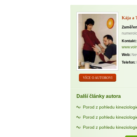
Kája a 
Zaměřen
numerolo
Kontakt:
www.voln
Web:
Nev
Telefon:
VÍCE O AUTOROVI
Další články autora
Porod z pohledu kineziologie
Porod z pohledu kineziologie
Porod z pohledu kineziologie