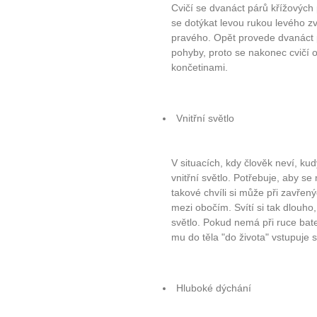
Cvičí se dvanáct párů křížovýc
se dotýkat levou rukou levého 
pravého. Opět provede dvanáct p
pohyby, proto se nakonec cvičí o
končetinami.
Vnitřní světlo
V situacích, kdy člověk neví, ku
vnitřní světlo. Potřebuje, aby se 
takové chvíli si může při zavřen
mezi obočím. Svítí si tak dlouh
světlo. Pokud nemá při ruce bate
mu do těla "do života" vstupuje s
Hluboké dýchání