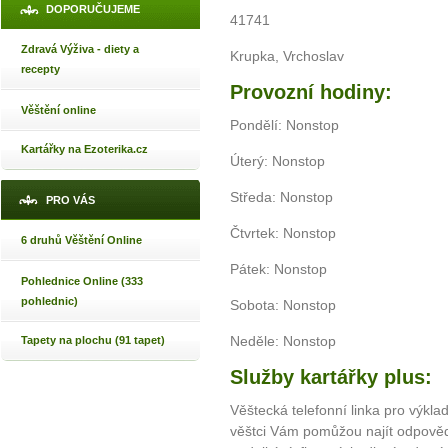
DOPORUČUJEME
41741
Zdravá Výživa - diety a
Krupka, Vrchoslav
recepty
Provozní hodiny:
Věštění online
Pondělí: Nonstop
Kartářky na Ezoterika.cz
Úterý: Nonstop
Středa: Nonstop
PRO VÁS
Čtvrtek: Nonstop
6 druhů Věštění Online
Pátek: Nonstop
Pohlednice Online (333
pohlednic)
Sobota: Nonstop
Neděle: Nonstop
Tapety na plochu (91 tapet)
Služby kartářky plus:
Věštecká telefonní linka pro výkla
věštci Vám pomůžou najít odpovědi 