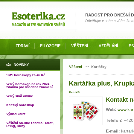
Možnosti výběru
RADOST PRO DNEŠNÍ 
Důvěřujte v sebe a věřte, že mů
ZDRAVÍ
FILOZOFIE
VĚŠTENÍ
VZDĚLÁNÍ
ES
Jste zde
NOVINKY
>>
Věštení
Kartářky
SMS horoskopy za 46 Kč
Kartářka plus, Krupk
Velký horoskop na rok 2024
zdarma pro všechna znamení
PatrikB
Velký snář online
Kontakt n
Keltský horoskop
Web:
www.kart
Výklad karet
Telefon:
+420 
Věštění on-line zdarma: Tarot,
I-ťing, Runy
E-mail:
kartar