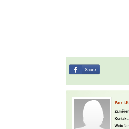
Share
PatrikB
Zaměřen
Kontakt:
Web:
Nev