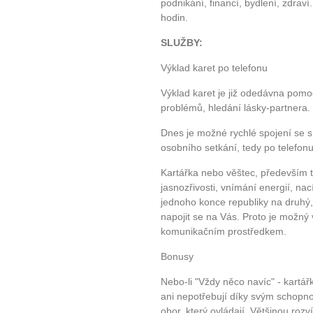
podnikání, financí, bydlení, zdrav
hodin.
SLUŽBY:
Výklad karet po telefonu
Výklad karet je již odedávna pomo
problémů, hledání lásky-partnera.
Dnes je možné rychlé spojení se s
osobního setkání, tedy po telefon
Kartářka nebo věštec, především t
jasnozřivosti, vnímání energií, nac
jednoho konce republiky na druhý, 
napojit se na Vás. Proto je možný v
komunikačním prostředkem.
Bonusy
Nebo-li "Vždy něco navíc" - kartářk
ani nepotřebují díky svým schopno
obor, který ovládají. Většinou rozví