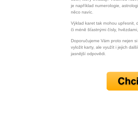
je například numerologie, astrolo
něco navíc.
Výklad karet tak mohou upřesnit, d
či méně šťastnými čísly, hvězdami,
Doporučujeme Vám proto nejen si 
10 tipů p
vyložit karty, ale využít i jejich da
jasnější odpovědi.
plnohodn
... všechny
Máte pocit, že jste unaveni hn
Ne
Jak mít více energie každ
Jak vnést do života rovno
Jak být šťastnější