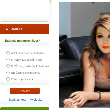
ANKETA
Existuje posmrtný život?
ANO, naprosto nepochybuji
SPÍŠE ANO, doufám v něj
SPÍŠE NE, i když by to bylo fajn
NE, žijeme jenom jednou
Věřím v převtělení
Starší ankety
Výsledky