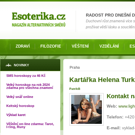
Možnosti výběru
RADOST PRO DNEŠNÍ 
Duchovní růst znamená více si
prožívat větší lásku a soucítění
ZDRAVÍ
FILOZOFIE
VĚŠTENÍ
VZDĚLÁNÍ
ES
Jste zde
NOVINKY
Praha
SMS horoskopy za 46 Kč
Kartářka Helena Turk
Velký horoskop na rok 2024
zdarma pro všechna znamení
PatrikB
Kontakt n
Velký snář online
Web:
www.ligh
Keltský horoskop
Výklad karet
Telefon:
+420
Věštění on-line zdarma: Tarot,
I-ťing, Runy
E-mail:
vyklad