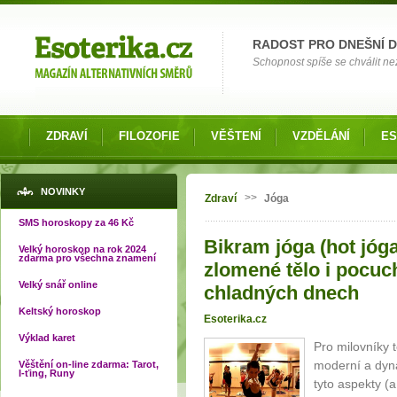
Možnosti výběru
RADOST PRO DNEŠNÍ 
Schopnost spíše se chválit než
ZDRAVÍ
FILOZOFIE
VĚŠTENÍ
VZDĚLÁNÍ
ES
Jste zde
NOVINKY
>>
Zdraví
Jóga
SMS horoskopy za 46 Kč
Bikram jóga (hot jóga
Velký horoskop na rok 2024
zdarma pro všechna znamení
zlomené tělo i pocuc
Velký snář online
chladných dnech
Keltský horoskop
Esoterika.cz
Výklad karet
Pro milovníky 
moderní a dyn
Věštění on-line zdarma: Tarot,
I-ťing, Runy
tyto aspekty (