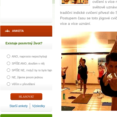
cvičení s více 
světově uznáva
tradiční indické cvičení přivezl do 
Postupem času se toto jógové cviče
více a více uznání.
ANKETA
Existuje posmrtný život?
ANO, naprosto nepochybuji
SPÍŠE ANO, doufám v něj
SPÍŠE NE, i když by to bylo fajn
NE, žijeme jenom jednou
Věřím v převtělení
Starší ankety
Výsledky