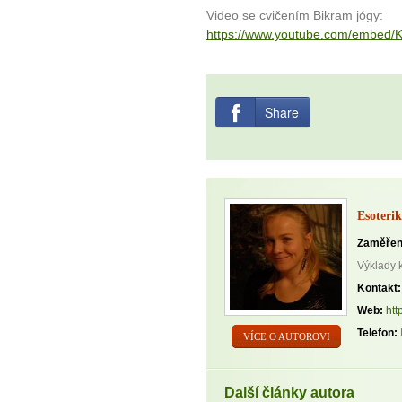
Video se cvičením Bikram jógy:
https://www.youtube.com/embed
Share
Esoterik
Zaměřen
Výklady 
Kontakt:
Web:
htt
Telefon:
VÍCE O AUTOROVI
Další články autora