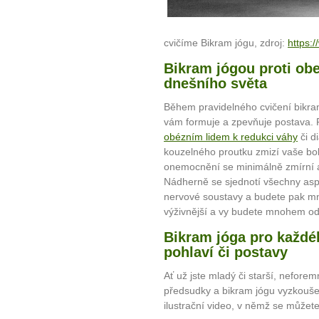
... všechny
Máte pocit, že jste unaveni hn
cvičíme Bikram jógu, zdroj:
https:/
Ne
Bikram jógou proti ob
dnešního světa
Jak mít více energie každ
Během pravidelného cvičení bikram
Jak vnést do života rovno
vám formuje a zpevňuje postava. P
Jak být šťastnější
obézním lidem k redukci váhy
či d
kouzelného proutku zmizí vaše bole
onemocnění se minimálně zmírní a 
Nádherně se sjednotí všechny aspe
nervové soustavy a budete pak m
výživnější a vy budete mnohem odp
Bikram jóga pro každéh
pohlaví či postavy
Ať už jste mladý či starší, neforem
předsudky a bikram jógu vyzkouše
ilustrační video, v němž se můžete