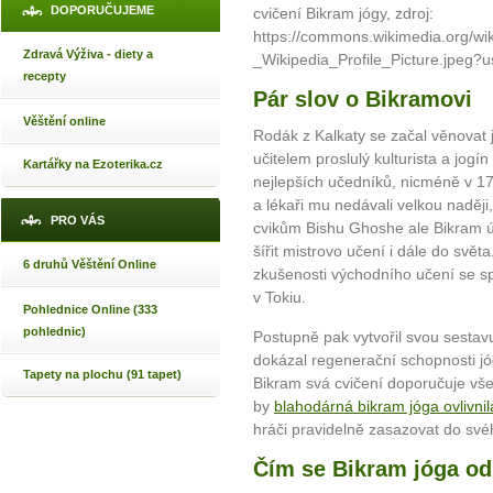
DOPORUČUJEME
cvičení Bikram jógy, zdroj:
https://commons.wikimedia.org/wik
Zdravá Výživa - diety a
_Wikipedia_Profile_Picture.jpeg?
recepty
Pár slov o Bikramovi
Věštění online
Rodák z Kalkaty se začal věnovat j
učitelem proslulý kulturista a jog
Kartářky na Ezoterika.cz
nejlepších učedníků, nicméně v 17 
a lékaři mu nedávali velkou naději
PRO VÁS
cvikům Bishu Ghoshe ale Bikram úr
šířit mistrovo učení i dále do světa
6 druhů Věštění Online
zkušenosti východního učení se sp
v Tokiu.
Pohlednice Online (333
pohlednic)
Postupně pak vytvořil svou sestav
dokázal regenerační schopnosti j
Tapety na plochu (91 tapet)
Bikram svá cvičení doporučuje vše
by
blahodárná bikram jóga ovlivnil
hráči pravidelně zasazovat do své
Čím se Bikram jóga od