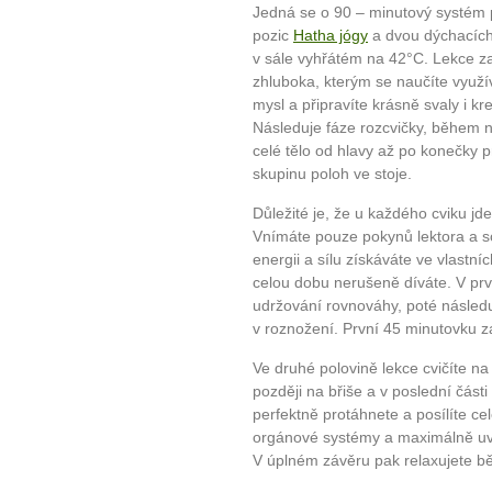
Jedná se o 90 – minutový systém 
pozic
Hatha jógy
a dvou dýchacích 
v sále vyhřátém na 42°C. Lekce 
zhluboka, kterým se naučíte využív
mysl a připravíte krásně svaly i k
Následuje fáze rozcvičky, během n
celé tělo od hlavy až po konečky pr
skupinu poloh ve stoje.
Důležité je, že u každého cviku jd
Vnímáte pouze pokynů lektora a so
energii a sílu získáváte ve vlastn
celou dobu nerušeně díváte. V prv
udržování rovnováhy, poté následu
v roznožení. První 45 minutovku z
Ve druhé polovině lekce cvičíte n
později na břiše a v poslední část
perfektně protáhnete a posílíte ce
orgánové systémy a maximálně uvol
V úplném závěru pak relaxujete b