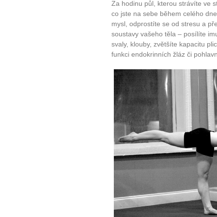
Za hodinu půl, kterou strávíte ve 
co jste na sebe během celého dne n
mysl, odprostíte se od stresu a p
soustavy vašeho těla – posílíte imu
svaly, klouby, zvětšíte kapacitu plic
funkci endokrinních žláz či pohlav
10 tipů p
plnohodn