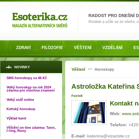
Možnosti výběru
RADOST PRO DNEŠNÍ 
Rostete a učíte se ze všeho, co
ZDRAVÍ
FILOZOFIE
VĚŠTENÍ
VZDĚLÁNÍ
ES
Jste zde
NOVINKY
>>
Věštení
Horoskopy
SMS horoskopy za 46 Kč
Astroložka Kateřina 
Velký horoskop na rok 2024
zdarma pro všechna znamení
PatrikB
Velký snář online
Kontakt n
Keltský horoskop
Web:
www.ast
Výklad karet
Telefon:
+420
Věštění on-line zdarma: Tarot,
I-ťing, Runy
E-mail:
katerina@vizaziste.cz