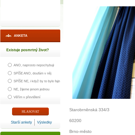
ANKETA
Existuje posmrtný život?
ANO, naprosto nepochybuji
SPÍŠE ANO, doufám v něj
SPÍŠE NE, i když by to bylo fajn
NE, žijeme jenom jednou
Věřím v převtělení
Starobrněnská 334/3
60200
Starší ankety
Výsledky
Brno-město