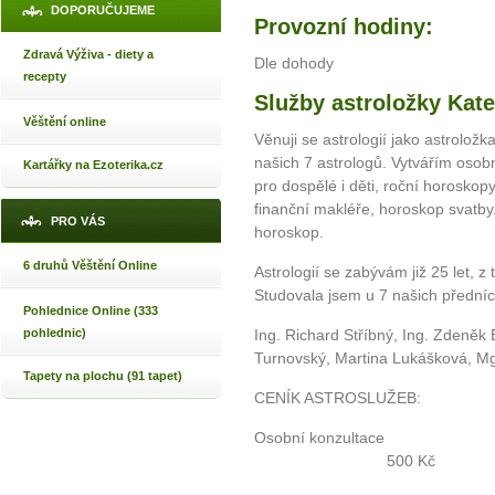
DOPORUČUJEME
Provozní hodiny:
Zdravá Výživa - diety a
Dle dohody
recepty
Služby astroložky Kat
Věštění online
Věnuji se astrologií jako astroložk
našich 7 astrologů. Vytvářím osob
Kartářky na Ezoterika.cz
pro dospělé i děti, roční horoskopy
finanční makléře, horoskop svatby
PRO VÁS
horoskop.
6 druhů Věštění Online
Astrologií se zabývám již 25 let, z 
Studovala jsem u 7 našich předníc
Pohlednice Online (333
pohlednic)
Ing. Richard Stříbný, Ing. Zdeněk 
Turnovský, Martina Lukášková, Mgr
Tapety na plochu (91 tapet)
CENÍK ASTROSLUŽEB:
Osobní konzu
500 Kč