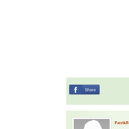
Share
PatrikB