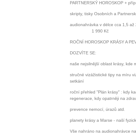
PARTNERSKÝ HOROSKOP + příprav
skripty, tisky Osobních a Partner
audionahrávka v délce cca 1,5
1 990 Kč
ROČNÍ HOROSKOP KRÁSY A PEV
DOZVÍTE SE:
naše nejsilnější oblast krásy, kd
stručné vizážistické tipy na míru vi
setkání
roční přehled "Plán krásy" : kdy k
regenerace, kdy opatrněji na zdra
prevence nemocí, úrazů atd.
planety krásy a Marse - naší fyzické
Vše nahráno na audionahrávce na