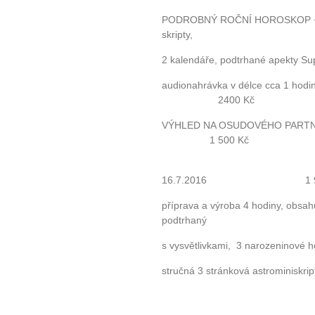
PODROBNÝ ROČNÍ HOROSKOP + pří
skripty,
2 kalendáře, podtrhané apekty Su
audionahrávka v délce cca 1
2400 Kč
VÝHLED NA OSUDOVÉHO PARTN
1 500 Kč
O
16.7.2016 1 990
příprava a výroba 4 hodiny, obsah
podtrhaný
s vysvětlivkami, 3 narozeninové 
stručná 3 stránková astrominiskri