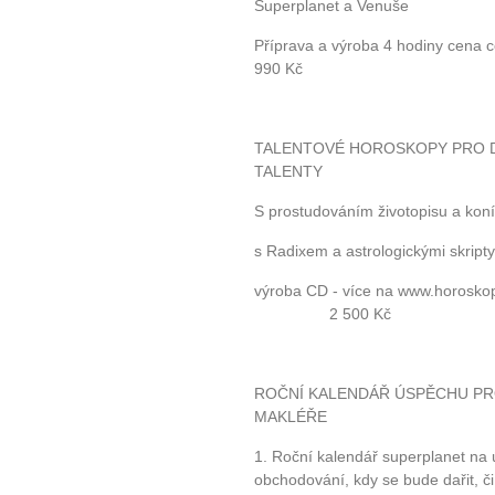
Superplanet a Venuše
Příprava a výroba 
990 Kč
10 tipů p
plnohodn
TALENTOVÉ HOROSKOPY PRO DĚ
TALENTY
... všechny
S prostudováním životopisu a koní
Máte pocit, že jste unaveni hn
s Radixem a astrologickými skript
Ne
výroba CD - více na www.h
2 500 Kč
Jak mít více energie každ
Jak vnést do života rovno
Jak být šťastnější
ROČNÍ KALENDÁŘ ÚSPĚCHU PR
MAKLÉŘE
1. Roční kalendář superplanet na
obchodování, kdy se bude dařit, č