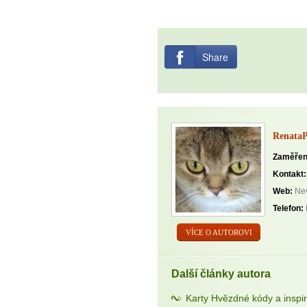
Share
Renata
Zaměřen
Kontakt:
Web:
Nev
Telefon:
VÍCE O AUTOROVI
Další články autora
Karty Hvězdné kódy a insp