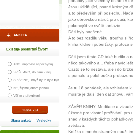
pohádky jako všechny ostatní v to
Jsou uklidňující, psané krásným d
a to především při poslechu. Naďa
jako obrovskou náruč pro duši, kte
pokonejšit ve světě fantazie.
Děti byly nadšené.
ANKETA
A to bez rozdílu věku, troufnu si 
kniha klidně i puberťáky, protože 
Existuje posmrtný život?
Děti jsem tímto CD také budila a n
něco takového a... třeba navíc je
ANO, naprosto nepochybuji
Často se to nestává, ale i do brzk
SPÍŠE ANO, doufám v něj
s pomalu a polehoučku probuzeno
SPÍŠE NE, i když by to bylo fajn
Je tu 18 pohádek, ale vzhledem k 
NE, žijeme jenom jednou
musíte je další den dát znovu, vá
Věřím v převtělení
ZÁVĚR KNIHY: Meditace a vizualiza
úžasné pro vlastní prožívání, pro
snad v každých těchto pohádkovýc
Starší ankety
Výsledky
zvědavá.
Knížka s mnohostranným použitím, 