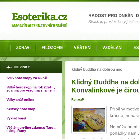
Možnosti výběru
RADOST PRO DNEŠNÍ 
Strach je prostor, který ještě n
ZDRAVÍ
FILOZOFIE
VĚŠTENÍ
VZDĚLÁNÍ
ES
Jste zde
NOVINKY
klidný buddha na dobrou noc
SMS horoskopy za 46 Kč
Klidný Buddha na do
Velký horoskop na rok 2024
Konvalinkové je čirou
zdarma pro všechna znamení
Velký snář online
RenataP
Příběhy motiv
Keltský horoskop
krásné, nenási
Výklad karet
Nemůžu hned z
Věštění on-line zdarma: Tarot,
I-ťing, Runy
pohádky namlu