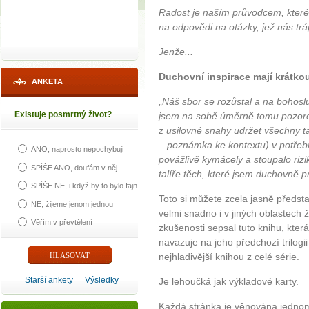
Radost je naším průvodcem, kterého
na odpovědi na otázky, jež nás trá
Jenže...
Duchovní inspirace mají krátko
ANKETA
„
Náš sbor se rozůstal a na bohosluž
Existuje posmrtný život?
jsem na sobě úměrně tomu pozorov
z usilovné snahy udržet všechny ta
– poznámka ke kontextu) v potřebn
ANO, naprosto nepochybuji
povážlivě kymácely a stoupalo rizi
SPÍŠE ANO, doufám v něj
talíře těch, které jsem duchovně p
SPÍŠE NE, i když by to bylo fajn
Toto si můžete zcela jasně představ
NE, žijeme jenom jednou
velmi snadno i v jiných oblastech 
Věřím v převtělení
zkušenosti sepsal tuto knihu, kter
navazuje na jeho předchozí trilogii 
nejhladivější knihou z celé série.
Starší ankety
Výsledky
Je lehoučká jak výkladové karty.
Každá stránka je věnována jednomu