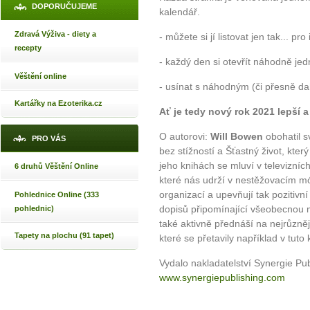
DOPORUČUJEME
kalendář.
Zdravá Výživa - diety a
- můžete si jí listovat jen tak... pro 
recepty
- každý den si otevřít náhodně jed
Věštění online
- usínat s náhodným (či přesně d
Kartářky na Ezoterika.cz
Ať je tedy nový rok 2021 lepší a 
O autorovi:
Will Bowen
obohatil s
PRO VÁS
bez stížností a Šťastný život, kter
jeho knihách se mluví v televizníc
6 druhů Věštění Online
které nás udrží v nestěžovacím módu
organizací a upevňují tak pozitivní 
Pohlednice Online (333
dopisů připomínající všeobecnou 
pohlednic)
také aktivně přednáší na nejrůzněj
Tapety na plochu (91 tapet)
které se přetavily například v tuto 
Vydalo nakladatelství Synergie Pu
www.synergiepublishing.com