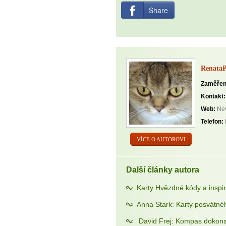
Share
Renata
Zaměřen
Kontakt:
Web:
Nev
Telefon:
VÍCE O AUTOROVI
Další články autora
Karty Hvězdné kódy a insp
Anna Stark: Karty posvátné
David Frej: Kompas dokona