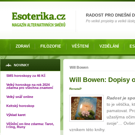
Možnosti výběru
RADOST PRO DNEŠNÍ 
Po velké projekty a velké lásky
ZDRAVÍ
FILOZOFIE
VĚŠTENÍ
VZDĚLÁNÍ
ES
Jste zde
NOVINKY
Will Bowen
SMS horoskopy za 46 Kč
Will Bowen: Dopisy 
Velký horoskop na rok 2024
zdarma pro všechna znamení
RenataP
Velký snář online
Radost je sp
to je větička, 
Keltský horoskop
pamatovat. Prot
Výklad karet
užaslýma očima,
svoje“… Ovšem 
Věštění on-line zdarma: Tarot,
I-ťing, Runy
vznikem této knihy.