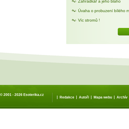
Zahrádkář a jeho blaho
Úvaha o probuzení bílého 
Víc stromů !
© 2001 - 2026
Esoterika.cz
|
|
|
|
Redakce
Autoři
Mapa webu
Archív