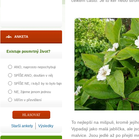
celkem často. Je to keř nebo stro
ANKETA
Existuje posmrtný život?
ANO, naprosto nepochybuji
SPÍŠE ANO, doufám v něj
SPÍŠE NE, i když by to bylo fajn
NE, žijeme jenom jednou
Věřím v převtělení
To nejlepší na mišpuli, kromě jejíh
Starší ankety
Výsledky
Vypadají jako malá jablíčka, ale j
malvice. Jsou jedlé až po přejití 