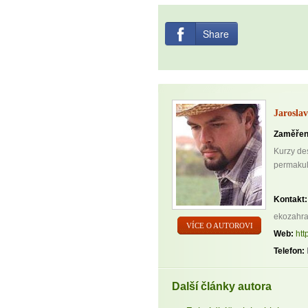
Share
Jarosla
Zaměřen
Kurzy de
permakult
Kontakt:
ekozahr
VÍCE O AUTOROVI
Web:
htt
Telefon:
Další články autora