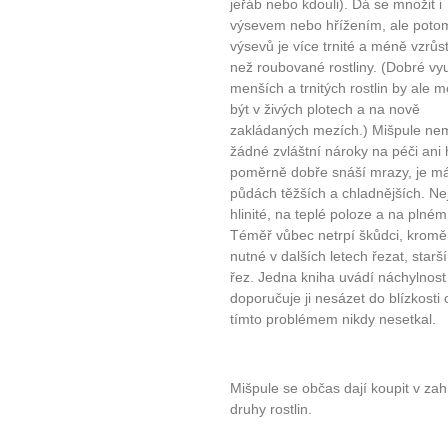
jeřáb nebo kdouli). Dá se množit i
výsevem nebo hřížením, ale poto
výsevů je více trnité a méně vzrůs
než roubované rostliny. (Dobré vyu
menších a trnitých rostlin by ale 
být v živých plotech a na nově
zakládaných mezích.) Mišpule nem
žádné zvláštní nároky na péči ani 
poměrně dobře snáší mrazy, je má
půdách těžších a chladnějších. Nej
hlinité, na teplé poloze a na plném
Téměř vůbec netrpí škůdci, kromě 
nutné v dalších letech řezat, star
řez. Jedna kniha uvádí náchylnost 
doporučuje ji nesázet do blízkost
10 tipů p
tímto problémem nikdy nesetkal.
plnohodn
Mišpule se občas dají koupit v za
druhy rostlin.
... všechny