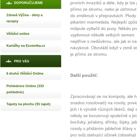
prvních mrazíků a déle, kdy je lze 
DOPORUČUJEME
přímo ze stromu, nebo je utrhnout 
Zdravá Výživa - diety a
do změknutí v přepravkách. Plody 
recepty
pikantní marmeláda. Nejlepší způs
mišpule vytlačit do pusy. Někdo pr
Věštění online
vyplivnout několik velkých semen. 
nejdříve s nedůvěrou, ale jak si n
Kartářky na Ezoterika.cz
návykové. Obzvlášť když v zimě st
je přímo ze stromu.
PRO VÁS
6 druhů Věštění Online
Další použití:
Pohlednice Online (333
pohlednic)
Zpracovávají se na kompoty, ale h
snadno rosolovatí) na rosoly, pov
Tapety na plochu (91 tapet)
jich i k výrobě různých likérů, dají
někdy se konzervují společně s jin
borůvky, jeřabiny, dřínky, šípky, j
rosoly s přidáním jablečné šťávy v
pro svůj stahující účinek (obsahuj