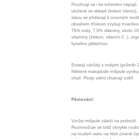
Používají se i ke kořenění nápojů
uložené ve sklepě (kolem Vánoc), 
stavu se přidávají k ovocným mo
obsahem tříslovin zvyšují trvanliv
75% vody, 7,5% vlákniny, okolo 10
vitamíny (železo, vitamín C..), org
kyselinu jablečnou.
Existují odrůdy s malými (průměr 2
Některé maloplodé mišpule vynikají
chutí. Plody velmi chutnají zvěři.
Pěstování:
Vzrůst mišpule záleží na podnoži.
Rozmnožuje se totiž obvykle rou
na hrušeň nebo na hloh (méně ča