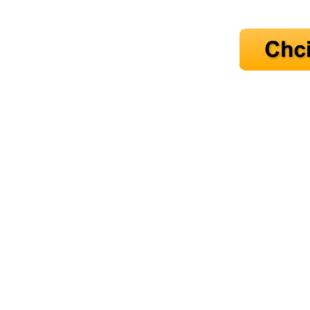
Máte pocit, že jste unaveni hn
Ne
Jak mít více energie každ
Jak vnést do života rovno
Jak být šťastnější