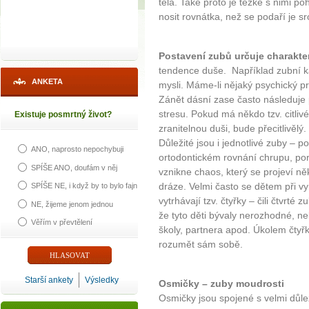
těla. Také proto je těžké s nimi p
nosit rovnátka, než se podaří je sr
Postavení zubů určuje charakte
tendence duše. Například zubní k
ANKETA
mysli. Máme-li nějaký psychický p
Zánět dásní zase často následuje
stresu. Pokud má někdo tzv. citliv
Existuje posmrtný život?
zranitelnou duši, bude přecitlivělý.
Důležité jsou i jednotlivé zuby – 
ANO, naprosto nepochybuji
ortodontickém rovnání chrupu, poru
SPÍŠE ANO, doufám v něj
vznikne chaos, který se projeví ně
dráze. Velmi často se dětem při v
SPÍŠE NE, i když by to bylo fajn
vytrhávají tzv. čtyřky – čili čtvrt
NE, žijeme jenom jednou
že tyto děti bývaly nerozhodné, n
Věřím v převtělení
školy, partnera apod. Úkolem čtyřky
rozumět sám sobě.
Starší ankety
Výsledky
Osmičky – zuby moudrosti
Osmičky jsou spojené s velmi důl