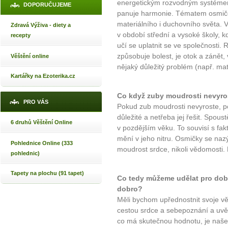
energetickým rozvodným systémem 
DOPORUČUJEME
panuje harmonie. Tématem osmiček
materiálního i duchovního světa. V
Zdravá Výživa - diety a
v období střední a vysoké školy, kd
recepty
učí se uplatnit se ve společnosti. 
způsobuje bolest, je otok a zánět, v
Věštění online
nějaký důležitý problém (např. mat
Kartářky na Ezoterika.cz
Co když zuby moudrosti nevyr
PRO VÁS
Pokud zub moudrosti nevyroste, p
důležité a netřeba jej řešit. Spous
6 druhů Věštění Online
v pozdějším věku. To souvisí s fa
mění v jeho nitru. Osmičky se nazý
Pohlednice Online (333
moudrost srdce, nikoli vědomosti.
pohlednic)
Tapety na plochu (91 tapet)
Co tedy můžeme udělat pro dobr
dobro?
Měli bychom upřednostnit svoje vě
cestou srdce a sebepoznání a uvědo
co má skutečnou hodnotu, je naše