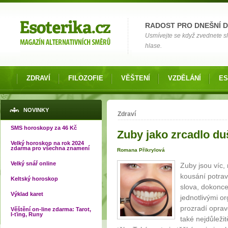
Možnosti výběru
RADOST PRO DNEŠNÍ 
Usmívejte se když zvednete slu
hlase.
ZDRAVÍ
FILOZOFIE
VĚŠTENÍ
VZDĚLÁNÍ
ES
Jste zde
NOVINKY
Zdraví
SMS horoskopy za 46 Kč
Zuby jako zrcadlo du
Velký horoskop na rok 2024
zdarma pro všechna znamení
Romana Přikrylová
Velký snář online
Zuby jsou víc
kousání potra
Keltský horoskop
slova, dokonce 
Výklad karet
jednotlivými o
prozradí oprav
Věštění on-line zdarma: Tarot,
I-ťing, Runy
také nejdůleži