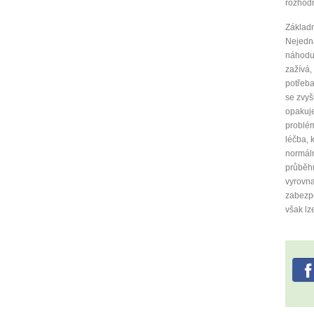
rozhod
Základn
Nejedná
náhodu.
zažívá,
potřeba
se zvyš
opakuj
problém
léčba, 
normáln
průběhu
vyrovna
zabezpe
však lz