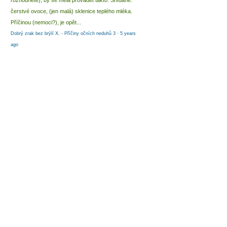
rozhodnete), by se měla provádět takto: Snídaně:
čerstvé ovoce, (jen malá) sklenice teplého mléka.
Příčinou (nemoci?), je opět...
Dobrý zrak bez brýlí X. - Příčiny očních neduhů 3
·
5 years
ago