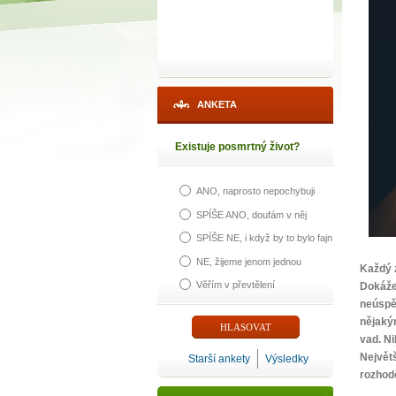
ANKETA
Existuje posmrtný život?
ANO, naprosto nepochybuji
SPÍŠE ANO, doufám v něj
SPÍŠE NE, i když by to bylo fajn
NE, žijeme jenom jednou
Každý 
1
Věřím v převtělení
Dokáže
neúspěc
p
nějaký
vad. Ni
Největ
Starší ankety
Výsledky
rozhodo