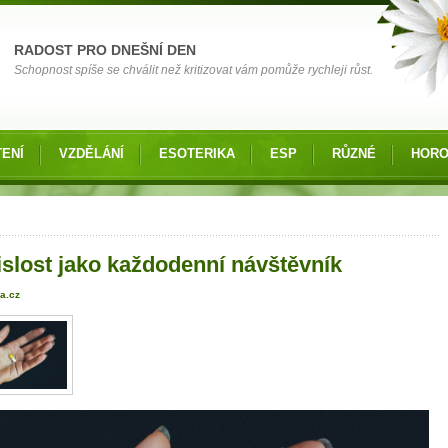
RADOST PRO DNEŠNÍ DEN
Schopnost spíše se chválit než kritizovat vám pomůže rychleji růst.
ENÍ
VZDĚLÁNÍ
ESOTERIKA
ESP
RŮZNÉ
HOR
 zde
islost jako každodenní návštěvník
a.cz