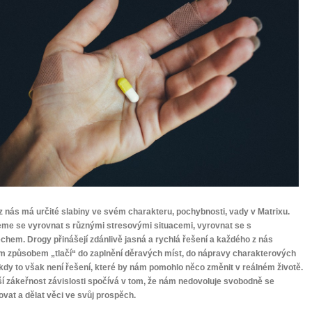
z nás má určité slabiny ve svém charakteru, pochybnosti, vady v Matrixu.
0 tipů pro zdravý a
me se vyrovnat s různými stresovými situacemi, vyrovnat se s
hem. Drogy přinášejí zdánlivě jasná a rychlá řešení a každého z nás
lnohodnotný život
m způsobem „tlačí“ do zaplnění děravých míst, do nápravy charakterových
kdy to však není řešení, které by nám pomohlo něco změnit v reálném životě.
ší zákeřnost závislosti spočívá v tom, že nám nedovoluje svobodně se
... všechny tipy zdarma.
vat a dělat věci ve svůj prospěch.