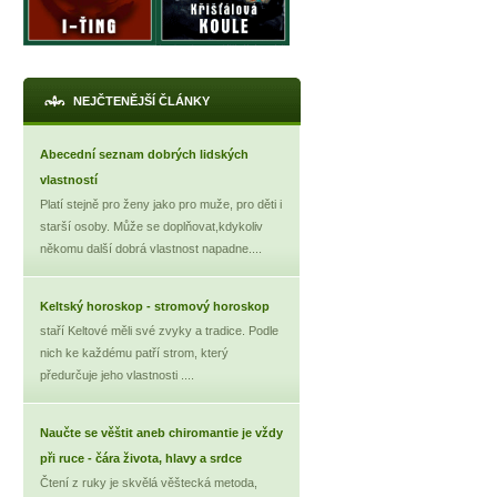
NEJČTENĚJŠÍ ČLÁNKY
Abecední seznam dobrých lidských
vlastností
Platí stejně pro ženy jako pro muže, pro děti i
starší osoby. Může se doplňovat,kdykoliv
někomu další dobrá vlastnost napadne....
Keltský horoskop - stromový horoskop
staří Keltové měli své zvyky a tradice. Podle
nich ke každému patří strom, který
předurčuje jeho vlastnosti ....
Naučte se věštit aneb chiromantie je vždy
při ruce - čára života, hlavy a srdce
Čtení z ruky je skvělá věštecká metoda,