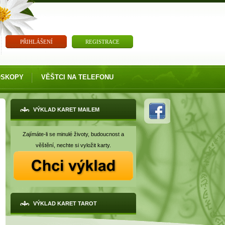
PŘIHLÁŠENÍ
REGISTRACE
OSKOPY
VĚŠTCI NA TELEFONU
VÝKLAD KARET MAILEM
Zajímáte-li se minulé životy, budoucnost a
věštění, nechte si vyložit karty.
VÝKLAD KARET TAROT