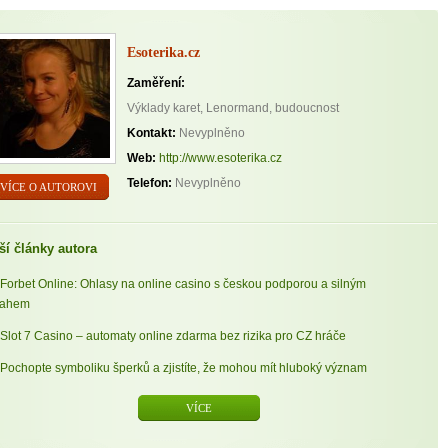
Esoterika.cz
Zaměření:
Výklady karet, Lenormand, budoucnost
Kontakt:
Nevyplněno
Web:
http://www.esoterika.cz
Telefon:
Nevyplněno
VÍCE O AUTOROVI
ší články autora
Forbet Online: Ohlasy na online casino s českou podporou a silným
sahem
Slot 7 Casino – automaty online zdarma bez rizika pro CZ hráče
Pochopte symboliku šperků a zjistíte, že mohou mít hluboký význam
VÍCE