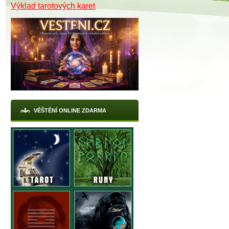
Výklad tarotových karet
VĚŠTĚNÍ ONLINE ZDARMA
X