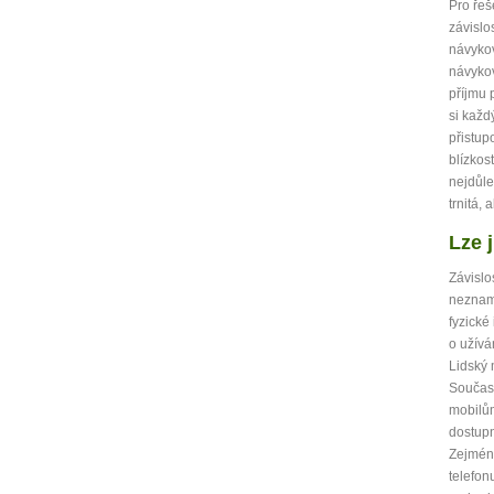
Pro řeš
závislo
návykov
návykov
příjmu 
si každ
přistup
blízkos
nejdůle
trnitá,
Lze j
Závislo
nezname
fyzické
o užívá
Lidský 
Současn
mobilům
dostupn
Zejmé
telefon