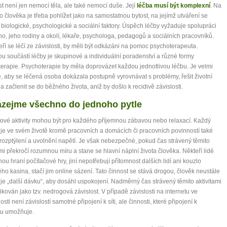
st není jen nemocí těla, ale také nemocí duše. Její
léčba musí být komplexní
. Na
it, že jste unaveni hned jak ráno vstanete?
 člověka je třeba pohlížet jako na samostatnou bytost, na jejímž utváření se
Nemusí to tak být - ZJISTĚTE ZDARMA!
í biologické, psychologické a sociální faktory. Úspěch léčby vyžaduje spolupráci
ho, jeho rodiny a okolí, lékaře, psychologa, pedagogů a sociálních pracovníků.
mít více energie každý den
teří se léčí ze závislosti, by měli být odkázáni na pomoc psychoterapeuta.
ou součástí léčby je skupinové a individuální poradenství a různé formy
vnést do života rovnováhu
erapie. Psychoterapie by měla doprovázet každou jednotlivou léčbu. Je velmi
být šťastnější
é, aby se léčená osoba dokázala postupně vyrovnávat s problémy, řešit životní
 a začlenit se do běžného života, aniž by došlo k recidivě závislosti.
zejme všechno do jednoho pytle
Nenávidíme spam stejně jako vy
tové aktivity mohou být pro každého příjemnou zábavou nebo relaxací. Každý
je ve svém životě kromě pracovních a domácích či pracovních povinností také
rozptýlení a uvolnění napětí. Je však nebezpečné, pokud čas strávený těmito
ami překročí rozumnou míru a stane se hlavní náplní života člověka. Někteří lidé
ou hraní počítačové hry, jiní nepotřebují přítomnost dalších lidí ani kouzlo
ého kasina, stačí jim online sázení. Tato činnost se stává drogou, člověk neustále
je „další dávku“, aby dosáhl uspokojení. Nadměrný čas strávený těmito aktivitami
ifikován jako tzv. nedrogová závislost. V případě závislosti na internetu ve
sti není závislostí samotné připojení k síti, ale činnosti, které připojení k
tu umožňuje.