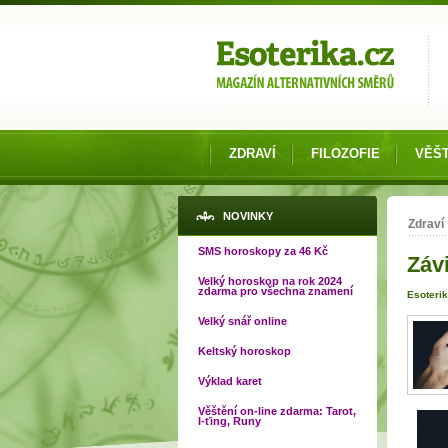
Možnosti výběru
ZDRAVÍ
FILOZOFIE
VĚŠT
Jste
NOVINKY
Zdraví
SMS horoskopy za 46 Kč
Záv
Velký horoskop na rok 2024
zdarma pro všechna znamení
Esoterik
Velký snář online
Keltský horoskop
Výklad karet
Věštění on-line zdarma: Tarot,
I-ťing, Runy