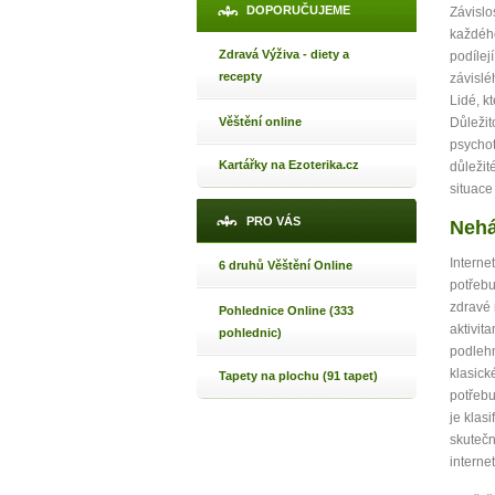
DOPORUČUJEME
Závislo
Máte poc
každého
Zdravá Výživa - diety a
podílej
recepty
závislé
Jak 
Lidé, k
Důležit
Věštění online
Jak 
psychot
Jak 
Kartářky na Ezoterika.cz
důležit
situace
PRO VÁS
Nehá
Interne
6 druhů Věštění Online
potřebu
zdravé 
Pohlednice Online (333
aktivit
pohlednic)
podlehn
klasick
Tapety na plochu (91 tapet)
potřebu
je klas
skutečno
interne