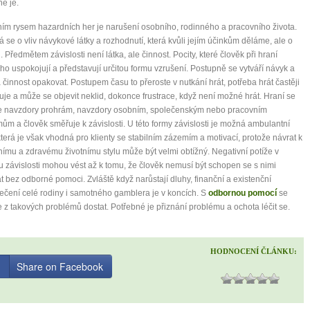
ně je.
ím rysem hazardních her je narušení osobního, rodinného a pracovního života.
 se o vliv návykové látky a rozhodnutí, která kvůli jejím účinkům děláme, ale o
 Předmětem závislosti není látka, ale činnost. Pocity, které člověk při hraní
 ho uspokojují a představují určitou formu vzrušení. Postupně se vytváří návyk a
 činnost opakovat. Postupem času to přeroste v nutkání hrát, potřeba hrát častěji
uje a může se objevit neklid, dokonce frustrace, když není možné hrát. Hraní se
e navzdory prohrám, navzdory osobním, společenským nebo pracovním
ům a člověk směřuje k závislosti. U této formy závislosti je možná ambulantní
která je však vhodná pro klienty se stabilním zázemím a motivací, protože návrat k
ímu a zdravému životnímu stylu může být velmi obtížný. Negativní potíže v
 závislosti mohou vést až k tomu, že člověk nemusí být schopen se s nimi
t bez odborné pomoci. Zvláště když narůstají dluhy, finanční a existenční
čení celé rodiny i samotného gamblera je v koncích. S
odbornou pomocí
se
e z takových problémů dostat. Potřebné je přiznání problému a ochota léčit se.
HODNOCENÍ ČLÁNKU:
Share on Facebook