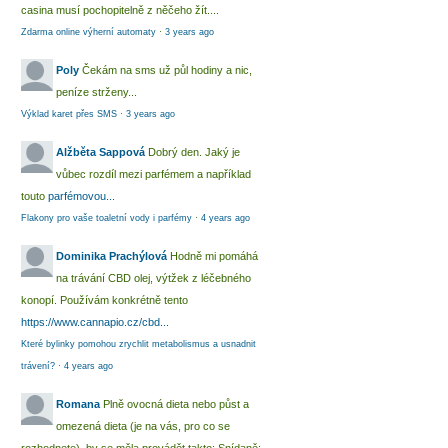
casina musí pochopitelně z něčeho žít....
Zdarma online výherní automaty
·
3 years ago
Poly
Čekám na sms už půl hodiny a nic,
peníze strženy...
Výklad karet přes SMS
·
3 years ago
Alžběta Sappová
Dobrý den. Jaký je
vůbec rozdíl mezi parfémem a například
touto
parfémovou...
Flakony pro vaše toaletní vody i parfémy
·
4 years ago
Dominika Prachýlová
Hodně mi pomáhá
na trávání CBD olej, výtžek z léčebného
konopí. Používám konkrétně tento
https://www.cannapio.cz/cbd...
Které bylinky pomohou zrychlit metabolismus a usnadnit
trávení?
·
4 years ago
Romana
Plně ovocná dieta nebo půst a
omezená dieta (je na vás, pro co se