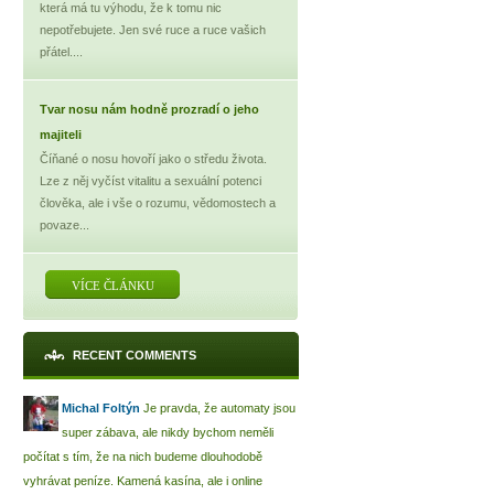
která má tu výhodu, že k tomu nic
nepotřebujete. Jen své ruce a ruce vašich
přátel....
Tvar nosu nám hodně prozradí o jeho
majiteli
Číňané o nosu hovoří jako o středu života.
Lze z něj vyčíst vitalitu a sexuální potenci
člověka, ale i vše o rozumu, vědomostech a
povaze...
VÍCE ČLÁNKU
RECENT COMMENTS
Michal Foltýn
Je pravda, že automaty jsou
super zábava, ale nikdy bychom neměli
počítat s tím, že na nich budeme dlouhodobě
vyhrávat peníze. Kamená kasína, ale i online