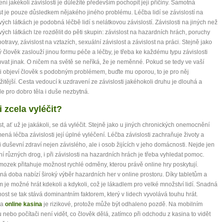
ení jakékoli závislosti je důležité především pochopit její příčiny. Samotná
st je pouze důsledkem nějakého jiného problému. Léčba lidí se závislostí na
ých látkách je podobná léčbě lidí s nelátkovou závislostí. Závislosti na jiných než
ých látkách lze rozdělit do pěti skupin: závislost na hazardních hrách, poruchy
potravy, závislost na vztazích, sexuální závislost a závislost na práci. Stejně jako
ý člověk zaslouží jinou formu péče a léčby, je třeba ke každému typu závislosti
ovat jinak. O ničem na světě se neříká, že je neměnné. Pokud se tedy ve vaší
ti objeví člověk s podobným problémem, buďte mu oporou, to je pro něj
žitější. Cesta vedoucí k uzdravení ze závislosti jakéhokoli druhu je dlouhá a
 ale pro dobro těla i duše nezbytná.
i zcela vyléčit?
st, ať už je jakákoli, se dá vyléčit. Stejně jako u jiných chronických onemocnění
ná léčba závislosti její úplné vyléčení. Léčba závislosti zachraňuje životy a
 i duševní zdraví nejen závislého, ale i osob žijících v jeho domácnosti. Nejde jen
ní různých drog, i při závislosti na hazardních hrách je třeba vyhledat pomoc.
mozek přitahuje možnost rychlé odměny, kterou právě online hry poskytují.
á doba nabízí široký výběr hazardních her v online prostoru. Díky tabletům a
 je možné hrát kdekoli a kdykoli, což je lákadlem pro velké množství lidí. Snadná
ost se tak stává dominantním faktorem, který v lidech vyvolává touhu hrát.
na
online kasina
je rizikové, protože může být odhaleno pozdě. Na mobilním
u nebo počítači není vidět, co člověk dělá, zatímco při odchodu z kasina to vidět