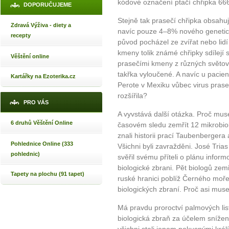
kódové označení ptačí chřipka 6
DOPORUČUJEME
Stejně tak prasečí chřipka obsahuj
Zdravá Výživa - diety a
navíc pouze 4–8% nového genetick
recepty
původ pocházel ze zvířat nebo lid
kmeny tolik známé chřipky sdílejí s
Věštění online
prasečími kmeny z různých světový
takřka vyloučené. A navíc u pacien
Kartářky na Ezoterika.cz
Perote v Mexiku vůbec virus prase
rozšířila?
PRO VÁS
A vyvstává další otázka. Proč mus
6 druhů Věštění Online
časovém sledu zemřít 12 mikrobiol
znali historii prací Taubenbergera
Pohlednice Online (333
Všichni byli zavražděni. José Tri
pohlednic)
svěřil svému příteli o plánu inform
biologické zbrani. Pět biologů zemř
Tapety na plochu (91 tapet)
ruské hranici poblíž Černého moře.
biologických zbraní. Proč asi muse
Má pravdu proroctví palmových list
biologická zbraň za účelem sníže