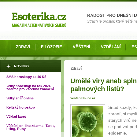
Možnosti výběru
RADOST PRO DNEŠNÍ 
Strach je prostor, který ještě n
ZDRAVÍ
FILOZOFIE
VĚŠTENÍ
VZDĚLÁNÍ
ES
Jste zde
NOVINKY
Zdraví
SMS horoskopy za 46 Kč
Umělé viry aneb splni
Velký horoskop na rok 2024
palmových listů?
zdarma pro všechna znamení
Velký snář online
VesteniOnline.cz
Snad každý, kd
Keltský horoskop
zbraní, si mysl
Výklad karet
starých virů n
Věštění on-line zdarma: Tarot,
se podívat pod
I-ťing, Runy
epidemie.