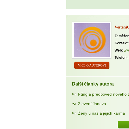
VesteniO
Zaměřen
Kontakt:
Web:
www
Telefon:
VÍCE O AUTOROVI
Další články autora
I-ťing a předpověď nového 
Zjevení Janovo
Ženy u nás a jejich karma