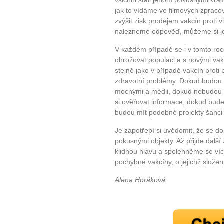
všichni stali jenom pokusnými král
jak to vídáme ve filmových zpraco
zvýšit zisk prodejem vakcín proti 
nalezneme odpověď, můžeme si jen
V každém případě se i v tomto ro
ohrožovat populaci a s novými vakcí
stejně jako v případě vakcín proti
zdravotní problémy. Dokud budou 
mocnými a médii, dokud nebudou p
si ověřovat informace, dokud bude
budou mít podobné projekty šanc
Je zapotřebí si uvědomit, že se d
pokusnými objekty. Až přijde dalš
klidnou hlavu a spolehněme se více
pochybné vakcíny, o jejichž slože
Alena Horáková