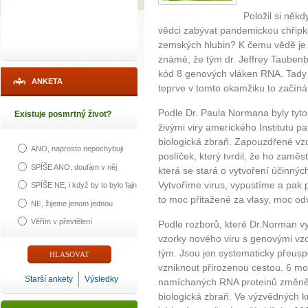
Položil si něk
vědci zabývat pandemickou chřipko
zemských hlubin? K čemu vědě je 
známé, že tým dr. Jeffrey Taubenb
kód 8 genových vláken RNA. Tady i
ANKETA
teprve v tomto okamžiku to začín
Podle Dr. Paula Normana byly tyto
Existuje posmrtný život?
živými viry amerického Institutu pa
biologická zbraň. Zapouzdřené v
ANO, naprosto nepochybuji
poslíček, který tvrdil, že ho zaměs
SPÍŠE ANO, doufám v něj
která se stará o vytvoření účinnýc
Vytvoříme virus, vypustíme a pak
SPÍŠE NE, i když by to bylo fajn
to moc přitažené za vlasy, moc 
NE, žijeme jenom jednou
Věřím v převtělení
Podle rozborů, které Dr.Norman v
vzorky nového viru s genovými vzo
tým. Jsou jen systematicky přeu
vzniknout přirozenou cestou. 6 mo
Starší ankety
Výsledky
namíchaných RNA proteinů změněno
biologická zbraň. Ve výzvědných k