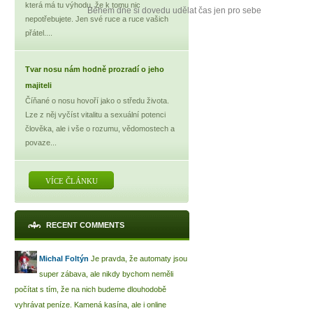
která má tu výhodu, že k tomu nic
Během dne si dovedu udělat čas jen pro sebe
nepotřebujete. Jen své ruce a ruce vašich
přátel....
Tvar nosu nám hodně prozradí o jeho
majiteli
Číňané o nosu hovoří jako o středu života.
Lze z něj vyčíst vitalitu a sexuální potenci
člověka, ale i vše o rozumu, vědomostech a
povaze...
VÍCE ČLÁNKU
RECENT COMMENTS
Michal Foltýn
Je pravda, že automaty jsou
super zábava, ale nikdy bychom neměli
počítat s tím, že na nich budeme dlouhodobě
vyhrávat peníze. Kamená kasína, ale i online