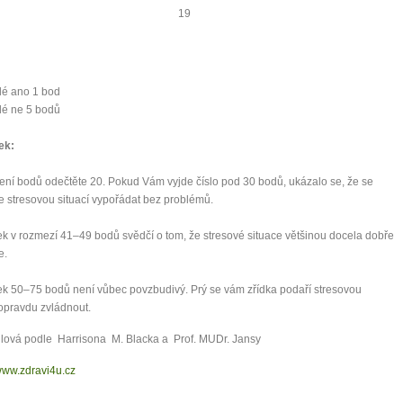
19
dé ano 1 bod
dé ne 5 bodů
ek:
ení bodů odečtěte 20. Pokud Vám vyjde číslo pod 30 bodů, ukázalo se, že se
e stresovou situací vypořádat bez problémů.
k v rozmezí 41–49 bodů svědčí o tom, že stresové situace většinou docela dobře
e.
k 50–75 bodů není vůbec povzbudivý. Prý se vám zřídka podaří stresovou
 opravdu zvládnout.
lová podle Harrisona M. Blacka a Prof. MUDr. Jansy
ww.zdravi4u.cz