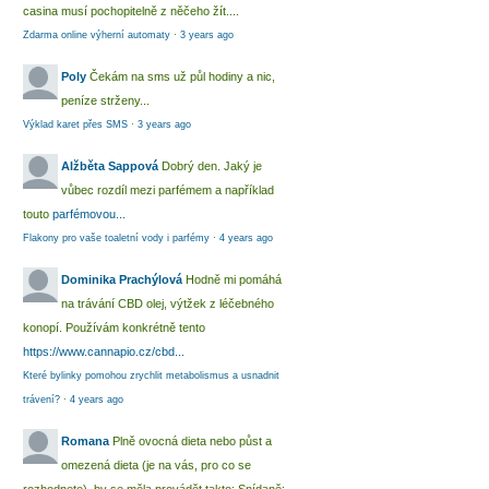
casina musí pochopitelně z něčeho žít....
Zdarma online výherní automaty
·
3 years ago
Poly
Čekám na sms už půl hodiny a nic,
peníze strženy...
Výklad karet přes SMS
·
3 years ago
Alžběta Sappová
Dobrý den. Jaký je
vůbec rozdíl mezi parfémem a například
touto
parfémovou...
Flakony pro vaše toaletní vody i parfémy
·
4 years ago
Dominika Prachýlová
Hodně mi pomáhá
na trávání CBD olej, výtžek z léčebného
konopí. Používám konkrétně tento
https://www.cannapio.cz/cbd...
Které bylinky pomohou zrychlit metabolismus a usnadnit
trávení?
·
4 years ago
Romana
Plně ovocná dieta nebo půst a
omezená dieta (je na vás, pro co se