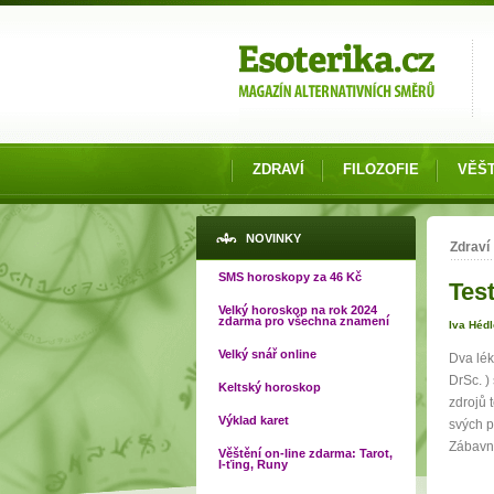
Možnosti výběru
ZDRAVÍ
FILOZOFIE
VĚŠT
Jste
NOVINKY
Zdraví
SMS horoskopy za 46 Kč
Tes
Velký horoskop na rok 2024
zdarma pro všechna znamení
Iva Héd
Velký snář online
Dva lék
DrSc. )
Keltský horoskop
zdrojů 
Výklad karet
svých p
Zábavn
Věštění on-line zdarma: Tarot,
I-ťing, Runy