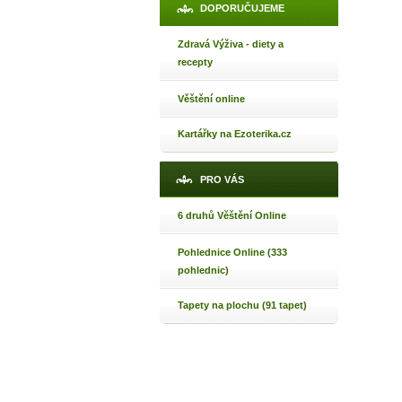
DOPORUČUJEME
Máte poc
Zdravá Výživa - diety a
recepty
Věštění online
Jak 
Jak 
Kartářky na Ezoterika.cz
Jak 
PRO VÁS
6 druhů Věštění Online
Pohlednice Online (333
pohlednic)
Tapety na plochu (91 tapet)