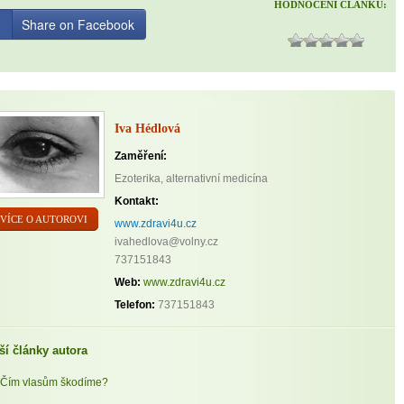
HODNOCENÍ ČLÁNKU:
Share on Facebook
Iva Hédlová
Zaměření:
Ezoterika, alternativní medicína
Kontakt:
VÍCE O AUTOROVI
www.zdravi4u.cz
ivahedlova@volny.cz
737151843
Web:
www.zdravi4u.cz
Telefon:
737151843
ší články autora
Čím vlasům škodíme?