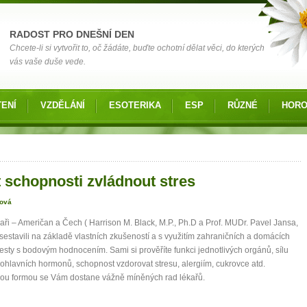
RADOST PRO DNEŠNÍ DEN
Chcete-li si vytvořit to, oč žádáte, buďte ochotní dělat věci, do kterých
vás vaše duše vede.
ENÍ
VZDĚLÁNÍ
ESOTERIKA
ESP
RŮZNÉ
HOR
 zde
t schopnosti zvládnout stres
lová
aři – Američan a Čech ( Harrison M. Black, M.P., Ph.D a Prof. MUDr. Pavel Jansa,
 sestavili na základě vlastních zkušeností a s využitím zahraničních a domácích
testy s bodovým hodnocením. Sami si prověříte funkci jednotlivých orgánů, sílu
ohlavních hormonů, schopnost vzdorovat stresu, alergiím, cukrovce atd.
ou formou se Vám dostane vážně míněných rad lékařů.