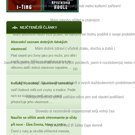
Pravidelně navštěvuji nějaký klub nebo kulturní zařízení
Mám mnoho přátel a známých
NEJČTENĚJŠÍ ČLÁNKY
Mám jednoho nebo více přátel, se kterými se mohu podělit o svoje problé
Abecední seznam dobrých lidských
Mám dobré zdraví ( včetně zraku, sluchu a zubů )
vlastností
Platí stejně pro ženy jako pro muže, pro děti i
starší osoby. Může se doplňovat,kdykoliv
Jsem schopen (na) mluvit otevřeně o svých pocitech, jsem-li rozzloben(a) nebo r
někomu další dobrá vlastnost napadne....
(a)
S lidmi, s nimiž žiji, mluvím pravidelně o svých každodenních problémech
Keltský horoskop - stromový horoskop
staří Keltové měli své zvyky a tradice. Podle
nich ke každému patří strom, který
Alespoň jednou týdně udělám něco pro své vlastní potěšení
předurčuje jeho vlastnosti ....
Dovedu si racionálně organizovat svůj volný čas
Naučte se věštit aneb chiromantie je vždy
při ruce - čára života, hlavy a srdce
Piji méně než tři šálky čaje denně
Čtení z ruky je skvělá věštecká metoda,