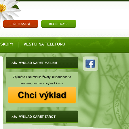
PŘIHLÁŠENÍ
REGISTRACE
OSKOPY
VĚŠTCI NA TELEFONU
VÝKLAD KARET MAILEM
Zajímáte-li se minulé životy, budoucnost a
věštění, nechte si vyložit karty.
VÝKLAD KARET TAROT