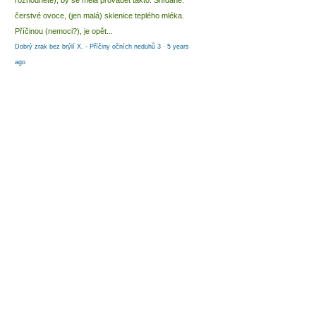
rozhodnete), by se měla provádět takto: Snídaně:
čerstvé ovoce, (jen malá) sklenice teplého mléka.
Příčinou (nemoci?), je opět...
Dobrý zrak bez brýlí X. - Příčiny očních neduhů 3
·
5 years
ago