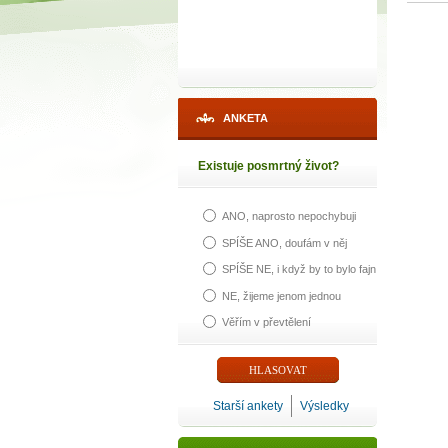
ANKETA
Existuje posmrtný život?
ANO, naprosto nepochybuji
SPÍŠE ANO, doufám v něj
SPÍŠE NE, i když by to bylo fajn
NE, žijeme jenom jednou
Věřím v převtělení
1
p
Starší ankety
Výsledky