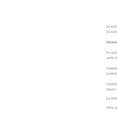
Za kaž
Za kaž
Výsled
Po sečt
umíte s
Výslede
zvládát
Výslede
situaci
Iva Héd
Zdroj:
w