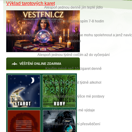
Výklad tarotových karet
Alespoň jednou denně jím teplé jídlo
Alespoň čtyřikrát týdně spím 7-8 hodin
Mám alespoň jednoho příbuzného, na něhož se mohu spolehnout a jenž navíc 
nedaleko
Alespoň jednou týdně cvičím až do vyčerpání
VĚŠTĚNÍ ONLINE ZDARMA
Kouřím méně než 10 cigaret denně
Piji méně něž pětkrát týdně alkohol
X
Moje váha odpovídá výšce mé postavy
Můj příjem kryje mé výdaje
Spoléhám na vlastní přesvědčení