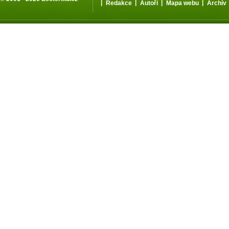
|
|
|
|
Redakce
Autoři
Mapa webu
Archív