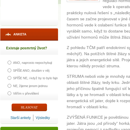
regulaci horm
vede k operati
prakticky nulová řešení s „následky
časem se začne projevovat v jiné č
hormonů vede k oslabení funkce št
vyrábět samo, když to dostane b
ANKETA
užívání hormonů může štítná žláz
Z pohledu TČM patří endokrinní s
Existuje posmrtný život?
měchýř). Na potížích štítné žlázy se
játra a jejich energetické sítě. Pr
ANO, naprosto nepochybuji
kterou někdy provází struma.
SPÍŠE ANO, doufám v něj
STRUMA neboli vole je mnohdy na p
SPÍŠE NE, i když by to bylo fajn
oblasti štítné žlázy, tedy krku. Je
NE, žijeme jenom jednou
jeho příčinou špatně fungující síť 
Věřím v převtělení
látky a ty se hromadí v oblasti krk
energetická síť jater, dojde k rozp
hromadí v oblasti krku.
ZVÝŠENÁ FUNKCE je povětšinou z h
Starší ankety
Výsledky
jater. Játra jsou „od přírody“ hork
projevům nemocí z nadbytku yang