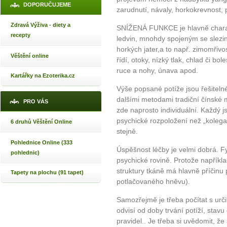
DOPORUČUJEME
zarudnutí, návaly, horkokrevnost, p
Zdravá Výživa - diety a
SNÍŽENÁ FUNKCE je hlavně chara
recepty
ledvin, mnohdy spojeným se slezin
horkých jater,a to např. zimomřivo
Věštění online
řídí, otoky, nízký tlak, chlad či bo
ruce a nohy, únava apod.
Kartářky na Ezoterika.cz
Výše popsané potíže jsou řešitelné
dalšími metodami tradiční čínské 
PRO VÁS
zde naprosto individuální. Každý j
psychické rozpoložení než „kolega“
6 druhů Věštění Online
stejně.
Pohlednice Online (333
Úspěšnost léčby je velmi dobrá. Fy
pohlednic)
psychické rovině. Protože například
struktury tkáně má hlavně příčinu 
Tapety na plochu (91 tapet)
potlačovaného hněvu).
Samozřejmě je třeba počítat s urči
odvisí od doby trvání potíží, sta
pravidel.. Je třeba si uvědomit, že 