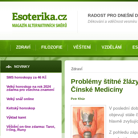
Možnosti výběru
RADOST PRO DNEŠNÍ 
Děkování a vděčnost vesmíru o
ZDRAVÍ
FILOZOFIE
VĚŠTENÍ
VZDĚLÁNÍ
ES
Jste zde
NOVINKY
Zdraví
SMS horoskopy za 46 Kč
Problémy štítné žláz
Velký horoskop na rok 2024
Čínské Medicíny
zdarma pro všechna znamení
Velký snář online
Petr Khür
V poslední dob
Keltský horoskop
objevují stále 
Výklad karet
hlavně zvyšují
Věštění on-line zdarma: Tarot,
I-ťing, Runy
Z pohledu záp