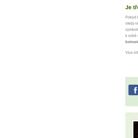
Je t
Pokud b
nikdy n
symboli
k sobě 
komuni
Více in