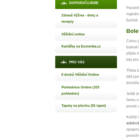
Jak 
DOPORUČUJEME
Pacient
Jak 
najedno
Zdravá Výživa - diety a
Jak 
fyzické
recepty
Bole
Věštění online
Celou p
Kartářky na Ezoterika.cz
bolesti
přijde n
kdy pro
PRO VÁS
Třeba t
6 druhů Věštění Online
děti js
dovolila
Pohlednice Online (333
pohlednic)
Ještě d
čemu v
Tapety na plochu (91 tapet)
pouze v
Každý d
adekvá
spojená
povrch