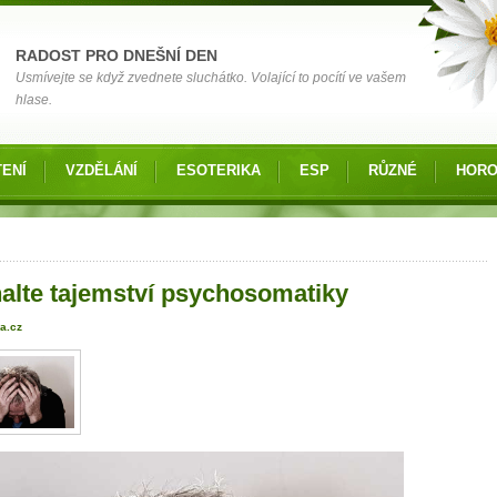
RADOST PRO DNEŠNÍ DEN
Usmívejte se když zvednete sluchátko. Volající to pocítí ve vašem
hlase.
ENÍ
VZDĚLÁNÍ
ESOTERIKA
ESP
RŮZNÉ
HOR
 zde
alte tajemství psychosomatiky
a.cz