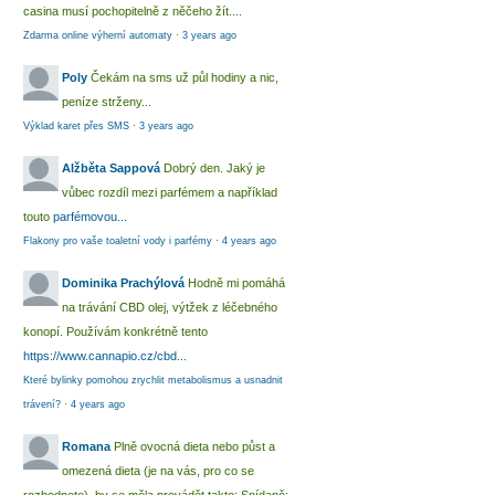
casina musí pochopitelně z něčeho žít....
Zdarma online výherní automaty
·
3 years ago
Poly
Čekám na sms už půl hodiny a nic,
peníze strženy...
Výklad karet přes SMS
·
3 years ago
Alžběta Sappová
Dobrý den. Jaký je
vůbec rozdíl mezi parfémem a například
touto
parfémovou...
Flakony pro vaše toaletní vody i parfémy
·
4 years ago
Dominika Prachýlová
Hodně mi pomáhá
na trávání CBD olej, výtžek z léčebného
konopí. Používám konkrétně tento
https://www.cannapio.cz/cbd...
Které bylinky pomohou zrychlit metabolismus a usnadnit
trávení?
·
4 years ago
Romana
Plně ovocná dieta nebo půst a
omezená dieta (je na vás, pro co se