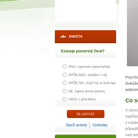
ANKETA
Existuje posmrtný život?
ANO, naprosto nepochybuji
1
SPÍŠE ANO, doufám v něj
Psycho
SPÍŠE NE, i když by to bylo fajn
Dokáže 
p
pojmem
NE, žijeme jenom jednou
Věřím v převtělení
Co s
V rámc
Máte poc
napříkl
z oslab
Starší ankety
Výsledky
případ
nad se