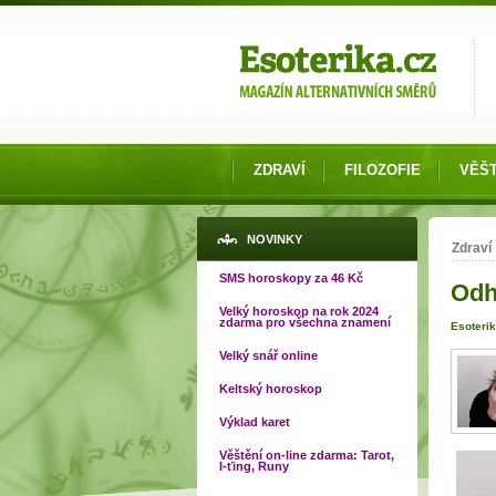
Možnosti výběru
ZDRAVÍ
FILOZOFIE
VĚŠT
Jste
NOVINKY
Zdraví
SMS horoskopy za 46 Kč
Odh
Velký horoskop na rok 2024
zdarma pro všechna znamení
Esoterik
Velký snář online
Keltský horoskop
Výklad karet
Věštění on-line zdarma: Tarot,
I-ťing, Runy