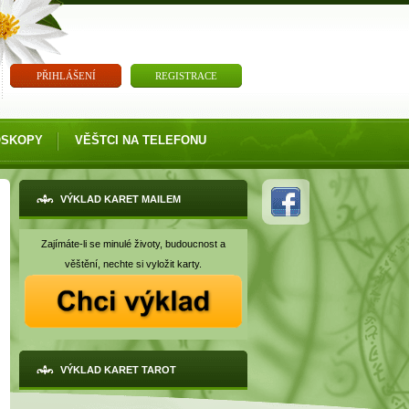
PŘIHLÁŠENÍ
REGISTRACE
OSKOPY
VĚŠTCI NA TELEFONU
VÝKLAD KARET MAILEM
Zajímáte-li se minulé životy, budoucnost a
věštění, nechte si vyložit karty.
VÝKLAD KARET TAROT