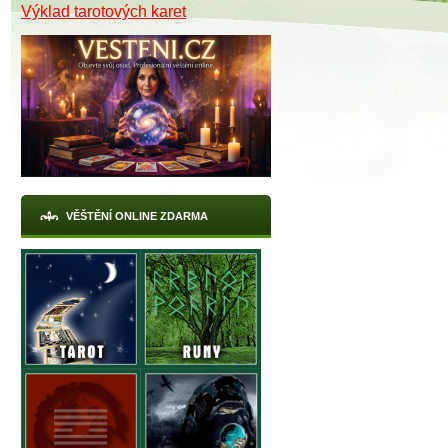
Výklad tarotových karet
X
VĚŠTĚNÍ ONLINE ZDARMA