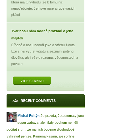
která má tu výhodu, že k tomu nic
nepotřebujete. Jen své ruce a ruce vašich
přátel....
Tvar nosu nám hodně prozradí o jeho
majiteli
Číňané o nosu hovoří jako o středu života.
Lze z něj vyčíst vitalitu a sexuální potenci
člověka, ale i vše o rozumu, vědomostech a
povaze...
VÍCE ČLÁNKU
RECENT COMMENTS
Michal Foltýn
Je pravda, že automaty jsou
super zábava, ale nikdy bychom neměli
počítat s tím, že na nich budeme dlouhodobě
vyhrávat peníze. Kamená kasína, ale i online