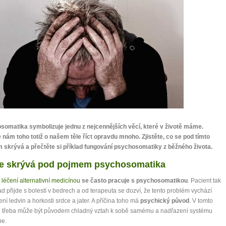
0 tipů pro zdravý a
somatika symbolizuje jednu z nejcennějších věcí, které v životě máme.
nám toho totiž o našem těle říct opravdu mnoho. Zjistěte, co se pod tímto
lnohodnotný život
 skrývá a přečtěte si příklad fungování psychosomatiky z běžného života.
e skrývá pod pojmem psychosomatika
... všechny tipy zdarma.
i
léčení alternativní medicínou
se často pracuje s psychosomatikou
. Pacient tak
it, že jste unaveni hned jak ráno vstanete?
ad přijde s bolestí v bedrech a od terapeuta se dozví, že tento problém vychází
ení ledvin a horkosti srdce a jater. A příčina toho má
psychický původ
. V tomto
Nemusí to tak být - ZJISTĚTE ZDARMA!
ě třeba může být původem chladný vztah k sobě samému a nadřazení systému
be.