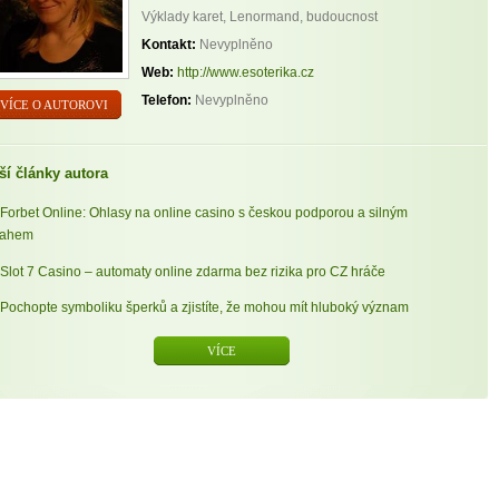
Výklady karet, Lenormand, budoucnost
Kontakt:
Nevyplněno
Web:
http://www.esoterika.cz
Telefon:
Nevyplněno
VÍCE O AUTOROVI
ší články autora
Forbet Online: Ohlasy na online casino s českou podporou a silným
sahem
Slot 7 Casino – automaty online zdarma bez rizika pro CZ hráče
Pochopte symboliku šperků a zjistíte, že mohou mít hluboký význam
VÍCE