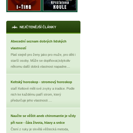
NEJČTENĚJŠÍ ČLÁNKY
Abecední seznam dobrých lidských
vlastností
Platí stejně pro ženy jako pro muže, pro děti i
starší osoby. Může se doplňovat,kdykoliv
někomu další dobrá vlastnost napadne....
Keltský horoskop - stromový horoskop
staří Keltové měli své zvyky a tradice. Podle
nich ke každému patří strom, který
předurčuje jeho vlastnosti ....
Naučte se věštit aneb chiromantie je vždy
při ruce - čára života, hlavy a srdce
Čtení z ruky je skvělá věštecká metoda,