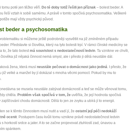
mít více energie každý den
i tomu poté jen těžko věří.
Do té doby totiž řešili jen příznak
– bolest beder. A
vnést do života rovnováhu
u řeší vztah k sobě samému. A právě v tomto spočívá psychosomatika. Veškeré
být šťastnější
 potíže mají vždy psychický původ.
st beder a psychosomatika
roblematiku si můžeme ještě podrobněji vysvětlit na již zmíněném případu
Nenávidíme spam stejně jako vy
 beder. Představte si člověka, který na tyto bolesti trpí. V rámci čínské medicíny se
a to, že tato bolest
má souvislost s nedostatečností ledvin
. Ta vznikne ve chvíli,
 člověka již nějaká činnost nemá smysl, ale i přesto ji dělá neustále dál.
aková žena, která musí
neustále pečovat o domácnost jako jediná
. I přesto, že
ou již velké a manžel by jí dokázal s mnoha věcmi pomoct. Pokud by mu to
.
onedávna se musela neustále zabývat domácností a teď se může věnovat tomu,
ždy chtěla.
Problém však spočívá v tom, že
uvěřila, že její hodnota spočívá
 zajišťování chodu domácnosti. Dělá to jen ze zvyku a ubírá jí to energii.
en se k těmto činnostem musí nutit a vadí jí, že
ostatní její péči nedokáží
tně ocenit
. Postupem času kvůli tomu vznikne právě nedostatečnost ledvin
 s horkostí srdce a jater. A to se začne projevovat ztuhlostí zad, únavou a
ním spánkem.