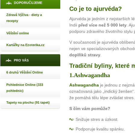
DOPORUČUJEME
Co je to ajurvéda?
Zdravá Výživa - diety a
Ajurvéda je jedním z nejstarších l
recepty
Indii
před více než 5 000 lety
. Aj
podporu zdravého životního stylu 
Věštění online
V současnosti je ajurvéda oblíbená
Kartářky na Ezoterika.cz
nejen ve specializovaných obchod
doplňků stravy
.
PRO VÁS
Tradiční byliny, které
6 druhů Věštění Online
1.Ashwagandha
Ashwagandha
je jednou z nejzná
Pohlednice Online (333
označovaná jako „indický ženšen“
pohlednic)
že pomáhá tělu lépe zvládat stres.
Tapety na plochu (91 tapet)
S čím vám pomůže?
Snižuje stres a úzkost.
Podporuje kvalitu spánku.