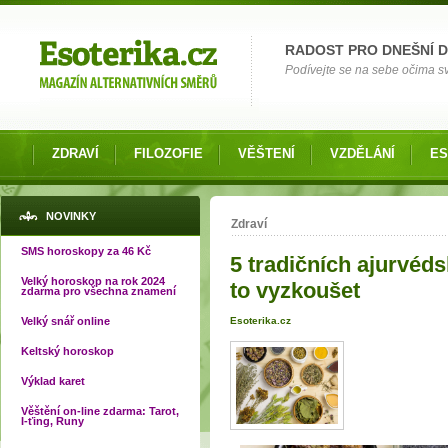
Možnosti výběru
RADOST PRO DNEŠNÍ 
Podívejte se na sebe očima své
ZDRAVÍ
FILOZOFIE
VĚŠTENÍ
VZDĚLÁNÍ
ES
Jste zde
NOVINKY
Zdraví
SMS horoskopy za 46 Kč
5 tradičních ajurvédsk
Velký horoskop na rok 2024
to vyzkoušet
zdarma pro všechna znamení
Velký snář online
Esoterika.cz
Keltský horoskop
Výklad karet
Věštění on-line zdarma: Tarot,
I-ťing, Runy