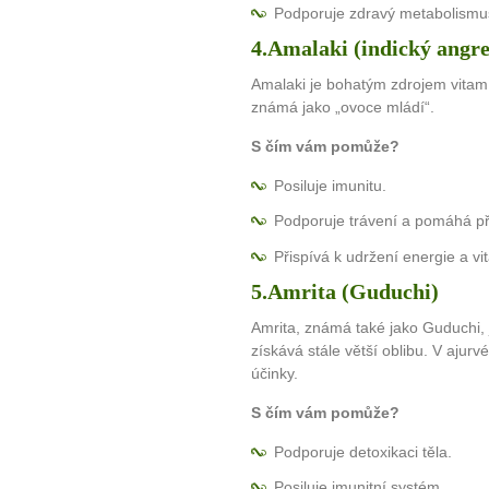
Podporuje zdravý metabolismu
10 tipů p
4.Amalaki (indický angre
Amalaki je bohatým zdrojem vitamí
plnohodn
známá jako „ovoce mládí“.
... všechny
S čím vám pomůže?
Posiluje imunitu.
Máte pocit, že jste unaveni hn
Podporuje trávení a pomáhá př
Ne
Přispívá k udržení energie a vita
Jak mít více energie každ
5.Amrita (Guduchi)
Jak vnést do života rovno
Amrita, známá také jako Guduchi, j
Jak být šťastnější
získává stále větší oblibu. V ajurv
účinky.
S čím vám pomůže?
Podporuje detoxikaci těla.
Posiluje imunitní systém.