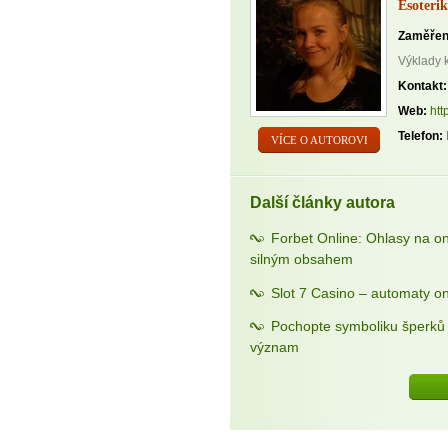
Esoterik
Zaměřen
Výklady 
Kontakt:
Web:
htt
Telefon:
VÍCE O AUTOROVI
Další články autora
Forbet Online: Ohlasy na o
silným obsahem
Slot 7 Casino – automaty on
Pochopte symboliku šperků a
význam