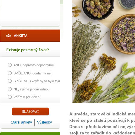
ANKETA
Existuje posmrtný život?
ANO, naprosto nepochybuji
SPÍŠE ANO, doufám v něj
SPÍŠE NE, i když by to bylo fajn
NE, žijeme jenom jednou
Věřím v převtělení
Ajurvéda, starověká indická med
které se po staletí používají k 
Starší ankety
Výsledky
Dnes si představíme pět nejvýz
stojí za to zařadit do každodenn