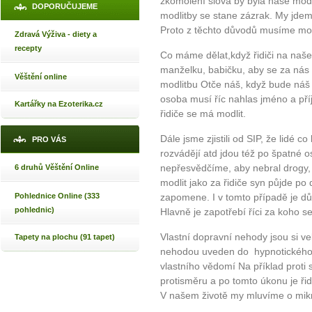
zkomolení slova by byla naše modl
DOPORUČUJEME
modlitby se stane zázrak. My jde
Proto z těchto důvodů musíme mod
Zdravá Výživa - diety a
recepty
Co máme dělat,když řidiči na naše
manželku, babičku, aby se za nás 3
Věštění online
modlitbu Otče náš, když bude náš 
osoba musí říc nahlas jméno a pří
Kartářky na Ezoterika.cz
řidiče se má modlit.
Dále jsme zjistili od SIP, že lidé c
PRO VÁS
rozvádějí atd jdou též po špatné 
nepřesvědčíme, aby nebral drogy,
6 druhů Věštění Online
modlit jako za řidiče syn půjde p
Pohlednice Online (333
zapomene. I v tomto případě je dů
pohlednic)
Hlavně je zapotřebí říci za koho s
Vlastní dopravní nehody jsou si ve
Tapety na plochu (91 tapet)
nehodou uveden do hypnotického r
vlastního vědomí Na příklad prot
protisměru a po tomto úkonu je řid
V našem životě my mluvíme o mik