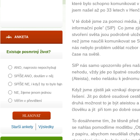
které bylo schopno komunikovat 
jsem našel až po 33 letech v Henč
V té době jsme za pomoci média, ja
informační pole“ (SIP) Co jsme zj
stvoření světa jsou podrobně ulož
ANKETA
než jsme naučili komunikovat se 
nás nebylo problém udělat rozbor 
Existuje posmrtný život?
čase na světě.
SIP nás samo upozornilo přes naš
ANO, naprosto nepochybuji
nehodu, vždy jde po špatné osudov
SPÍŠE ANO, doufám v něj
(Ateista), nebo nelásku k jednomu 
SPÍŠE NE, i když by to bylo fajn
Když jsme zjistili jak vznikají do
NE, žijeme jenom jednou
řešení. Jít po dobré osudové cestě
Věřím v převtělení
druhá možnost to je být ateistou 
člověku a jít při tom po dobré osu
To dosáhneme tím, že těsně před
Starší ankety
Výsledky
se nahlas pomodlíme modlitbu „Ot
z papíru, abychom neudělali chybu