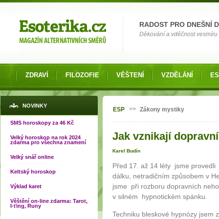
Možnosti výběru
RADOST PRO DNEŠNÍ 
Děkování a vděčnost vesmíru o
ZDRAVÍ
FILOZOFIE
VĚŠTENÍ
VZDĚLÁNÍ
ES
Jste zde
NOVINKY
>>
ESP
Zákony mystiky
SMS horoskopy za 46 Kč
Jak vznikají dopravn
Velký horoskop na rok 2024
zdarma pro všechna znamení
Karel Budín
Velký snář online
Před 17. až 14 léty jsme provedl
Keltský horoskop
dálku, netradičním způsobem v Hen
jsme při rozboru dopravních neho
Výklad karet
v silném hypnotickém spánku.
Věštění on-line zdarma: Tarot,
I-ťing, Runy
Techniku bleskové hypnózy jsem z