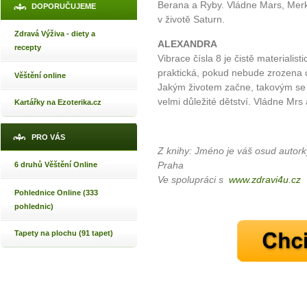
Berana a Ryby. Vládne Mars, Merk
DOPORUČUJEME
v životě Saturn.
Zdravá Výživa - diety a
ALEXANDRA
recepty
Vibrace čísla 8 je čistě materiali
praktická, pokud nebude zrozena c
Věštění online
Jakým životem začne, takovým se b
velmi důležité dětství. Vládne Mr
Kartářky na Ezoterika.cz
PRO VÁS
Z knihy: Jméno je váš osud autorky
Praha
6 druhů Věštění Online
Ve spolupráci s
www.zdravi4u.cz
Pohlednice Online (333
pohlednic)
Tapety na plochu (91 tapet)