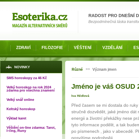
Možnosti výběru
RADOST PRO DNEŠNÍ 
Bezpodmínečná láska transfor
ZDRAVÍ
FILOZOFIE
VĚŠTENÍ
VZDĚLÁNÍ
ES
Jste zde
NOVINKY
>>
Různé
Význam jmen
SMS horoskopy za 46 Kč
Jméno je váš OSUD 
Velký horoskop na rok 2024
zdarma pro všechna znamení
Iva Hédlová
Velký snář online
Před časem se mi dostala do ruky 
Keltský horoskop
stručně dozvědět, jaké jméno dát
energii a životní překážky nese p
Výklad karet
tyto informace podělit, a tak bude
Věštění on-line zdarma: Tarot,
I-ťing, Runy
po písmenech , jako v abecedě. Př
posvítíme podrobněji.