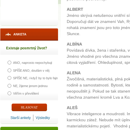
ALBERT
Jméno skrývá netušenou vnitřní síl
Doporučuji dát ve znamení Vah, R
rohatá znamení jsou pro toto jmé
Slunce.
ANKETA
ALBÍNA
Existuje posmrtný život?
Povídavá dívka, žena i stařenka, v
Jméno vhodné pro všechna znamen
citová vyjádření. Ohleduplnost, sp
ANO, naprosto nepochybuji
SPÍŠE ANO, doufám v něj
ALENA
SPÍŠE NE, i když by to bylo fajn
Živočišná, materialistická, plná p
rodině a samostatnosti. Bytosti, kte
NE, žijeme jenom jednou
neopouštět ji. Pokud se tak stane
Věřím v převtělení
všechna znamení kromě Lva a Koz
ALEŠ
Vibrace inteligence a moudrosti. I
Starší ankety
Výsledky
karmickou zátež. Nebude mít úplně
materialistickému pojetí. Vhodné