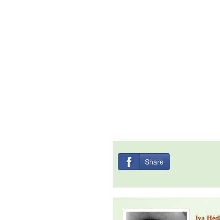
Share
Iva Héd