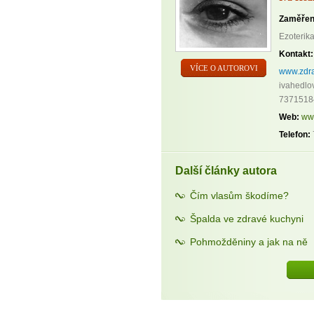
Zaměřen
Ezoterika
Kontakt:
VÍCE O AUTOROVI
www.zdra
ivahedlo
7371518
Web:
ww
Telefon:
Další články autora
Čím vlasům škodíme?
Špalda ve zdravé kuchyni
Pohmožděniny a jak na ně