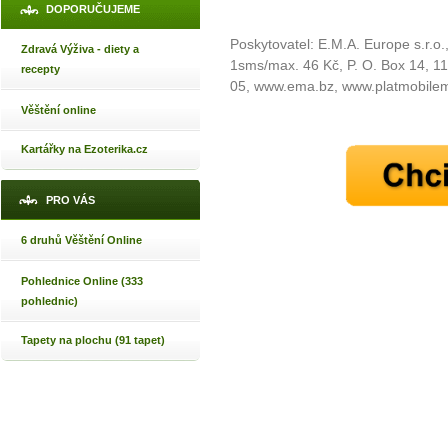
DOPORUČUJEME
Poskytovatel: E.M.A. Europe s.r.o.
Zdravá Výživa - diety a
1sms/max. 46 Kč, P. O. Box 14, 1
recepty
05, www.ema.bz, www.platmobilem
Věštění online
Kartářky na Ezoterika.cz
PRO VÁS
6 druhů Věštění Online
Pohlednice Online (333
pohlednic)
Tapety na plochu (91 tapet)