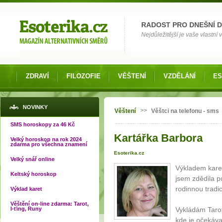
Možnosti výběru
RADOST PRO DNEŠNÍ 
Nejdůležitější je vaše vlastní
ZDRAVÍ
FILOZOFIE
VĚŠTENÍ
VZDĚLÁNÍ
ES
Jste zde
NOVINKY
>>
Věštení
Věštci na telefonu - sms
SMS horoskopy za 46 Kč
Kartářka Barbora
Velký horoskop na rok 2024
zdarma pro všechna znamení
Esoterika.cz
Velký snář online
Výkladem karet 
Keltský horoskop
jsem zdědila p
rodinnou tradi
Výklad karet
Věštění on-line zdarma: Tarot,
I-ťing, Runy
Vykládám Tarot
kde je očeká