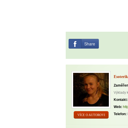
Share
Esoterik
Zaměřen
Výklady 
Kontakt:
Web:
htt
Telefon:
VÍCE O AUTOROVI