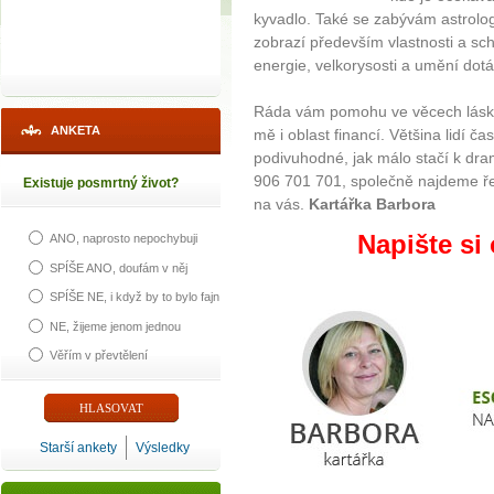
kyvadlo. Také se zabývám astrologi
zobrazí především vlastnosti a sc
energie, velkorysosti a umění dot
Ráda vám pomohu ve věcech lásky 
ANKETA
mě i oblast financí. Většina lidí ča
podivuhodné, jak málo stačí k dram
906 701 701, společně najdeme ře
Existuje posmrtný život?
na vás.
Kartářka Barbora
Napište si 
ANO, naprosto nepochybuji
SPÍŠE ANO, doufám v něj
SPÍŠE NE, i když by to bylo fajn
NE, žijeme jenom jednou
Věřím v převtělení
Starší ankety
Výsledky