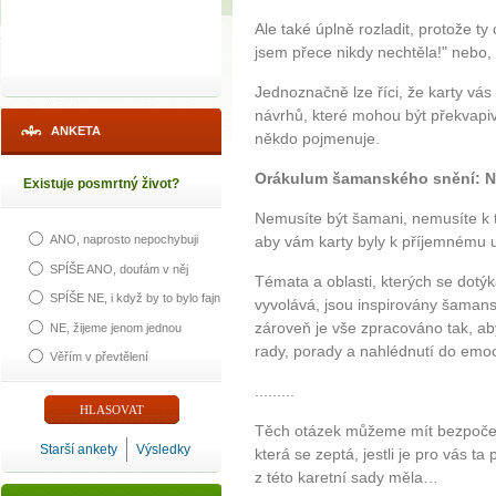
Ale také úplně rozladit, protože ty
jsem přece nikdy nechtěla!" nebo, 
Jednoznačně lze říci, že karty vá
návrhů, které mohou být překvapi
ANKETA
někdo pojmenuje.
Orákulum šamanského snění: N
Existuje posmrtný život?
Nemusíte být šamani, nemusíte k té
aby vám karty byly k příjemnému u
ANO, naprosto nepochybuji
SPÍŠE ANO, doufám v něj
Témata a oblasti, kterých se dotýk
SPÍŠE NE, i když by to bylo fajn
vyvolává, jsou inspirovány šamans
zároveň je vše zpracováno tak, aby
NE, žijeme jenom jednou
rady, porady a nahlédnutí do emocí 
Věřím v převtělení
.........
Těch otázek můžeme mít bezpočet.
Starší ankety
Výsledky
která se zeptá, jestli je pro vás t
z této karetní sady měla…