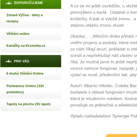
DOPORUČUJEME
A co se mi ještě osvědčilo, u složi
přemýšlení o kartě. Ostatně o tom
Zdravá Výživa - diety a
knížečky. A pak si vyložit znovu.. 
recepty
stejnou otázku znovu zkusit.
Věštění online
Ukázka:… „
Měsíční dívka přináší 
vnitřní projevy a podoby, které mo
Kartářky na Ezoterika.cz
co nám říkají druzí, pokládat si ot
scestí a nepřehlušují náš vlastní 
PRO VÁS
říká, že možná jsme to ještě nepřij
vzorce nemusí fungovat, naopak, j
6 druhů Věštění Online
vydat se nově, především tak, aby
Autoři: Alberto Villoldo, Colette 
Pohlednice Online (333
badatele v oblasti fungování mozk
pohlednic)
která je intuitivním médiem. ilustr
Tapety na plochu (91 tapet)
považuje za jedinečné a eklektické
Vydalo nakladatelství Synergie Pu