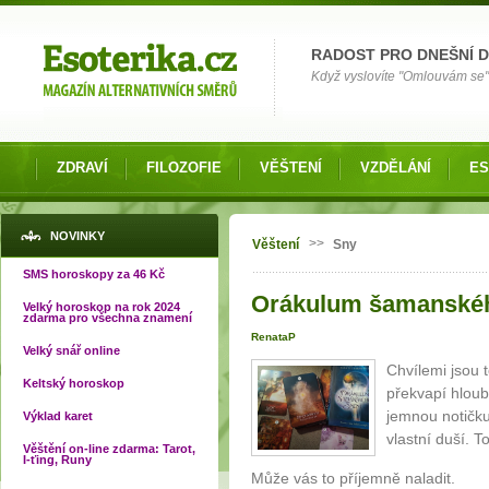
Možnosti výběru
RADOST PRO DNEŠNÍ 
Když vyslovíte "Omlouvám se" 
ZDRAVÍ
FILOZOFIE
VĚŠTENÍ
VZDĚLÁNÍ
ES
Jste zde
NOVINKY
>>
Věštení
Sny
SMS horoskopy za 46 Kč
Orákulum šamanskéh
Velký horoskop na rok 2024
zdarma pro všechna znamení
RenataP
Velký snář online
Chvílemi jsou 
Keltský horoskop
překvapí hloub
jemnou notičku.
Výklad karet
vlastní duší. 
Věštění on-line zdarma: Tarot,
I-ťing, Runy
Může vás to příjemně naladit.