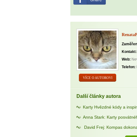
Renata
Zaměřen
Kontakt:
Web:
Nev
Telefon:
VÍCE O AUTOROVI
Další články autora
Karty Hvězdné kódy a insp
Anna Stark: Karty posvátné
David Frej: Kompas dokona