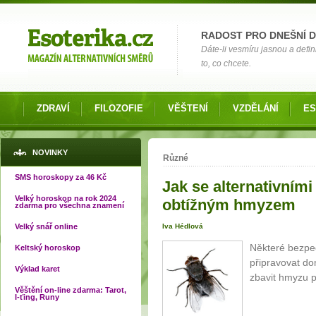
Možnosti výběru
RADOST PRO DNEŠNÍ 
Dáte-li vesmíru jasnou a defin
to, co chcete.
ZDRAVÍ
FILOZOFIE
VĚŠTENÍ
VZDĚLÁNÍ
ES
Jste zde
NOVINKY
Různé
SMS horoskopy za 46 Kč
Jak se alternativním
Velký horoskop na rok 2024
obtížným hmyzem
zdarma pro všechna znamení
Velký snář online
Iva Hédlová
Některé bezpeč
Keltský horoskop
připravovat do
Výklad karet
zbavit hmyzu p
Věštění on-line zdarma: Tarot,
I-ťing, Runy