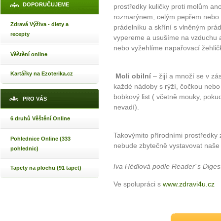
DOPORUČUJEME
prostředky kuličky proti molům an
rozmarýnem, celým pepřem nebo c
Zdravá Výživa - diety a
prádelníku a skříní s vlněným prá
recepty
vypereme a usušíme na vzduchu a
nebo vyžehlíme napařovací žehličk
Věštění online
Kartářky na Ezoterika.cz
Moli obilní
– žijí a množí se v zá
každé nádoby s rýží, čočkou nebo
bobkový list ( včetně mouky, poku
PRO VÁS
nevadí).
6 druhů Věštění Online
Takovýmito přírodními prostředky 
Pohlednice Online (333
nebude zbytečně vystavovat naše
pohlednic)
Iva Hédlová podle Reader´s Diges
Tapety na plochu (91 tapet)
Ve spolupráci s
www.zdravi4u.cz