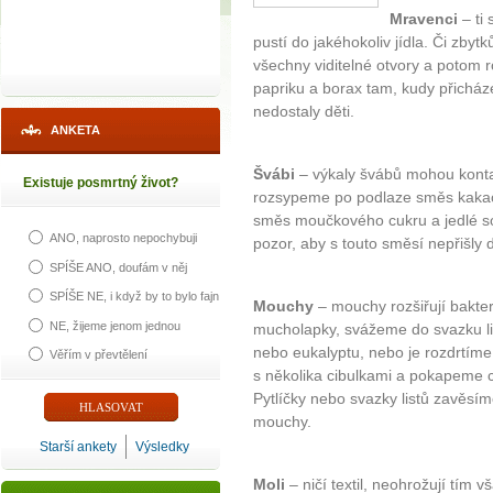
Mravenci
– ti 
pustí do jakéhokoliv jídla. Či zby
všechny viditelné otvory a potom
papriku a borax tam, kudy přicház
nedostaly děti.
ANKETA
Švábi
– výkaly švábů mohou kontam
Existuje posmrtný život?
rozsypeme po podlaze směs kaka
směs moučkového cukru a jedlé s
ANO, naprosto nepochybuji
pozor, aby s touto směsí nepřišly d
SPÍŠE ANO, doufám v něj
SPÍŠE NE, i když by to bylo fajn
Mouchy
– mouchy rozšiřují bakte
NE, žijeme jenom jednou
mucholapky, svážeme do svazku li
nebo eukalyptu, nebo je rozdrtíme 
Věřím v převtělení
s několika cibulkami a pokapeme 
Pytlíčky nebo svazky listů zavěsí
mouchy.
Starší ankety
Výsledky
Moli
– ničí textil, neohrožují tím 