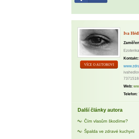
Iva Héd
Zaměřen
Ezoterika
Kontakt:
VÍCE O AUTOROVI
www.zdra
ivahedlo
7371518
Web:
ww
Telefon:
Další články autora
Čím vlasům škodíme?
Špalda ve zdravé kuchyni