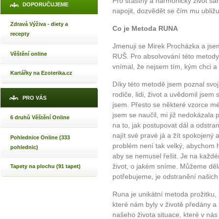
Pro šťastný a harmonický život sám
DOPORUČUJEME
napojit, dozvědět se čím mu ubližu
Zdravá Výživa - diety a
Co je Metoda RUNA
recepty
Jmenuji se Mirek Procházka a jse
Věštění online
RUŠ. Pro absolvování této metody 
vnímal, že nejsem tím, kým chci a
Kartářky na Ezoterika.cz
Díky této metodě jsem poznal svoj
rodiče, lidi, život a uvědomil jsem
PRO VÁS
jsem. Přesto se některé vzorce m
jsem se naučil, mi již nedokázala
6 druhů Věštění Online
na to, jak postupovat dál a odstran
najít své pravé já a žít spokojený 
Pohlednice Online (333
problém není tak velký, abychom h
pohlednic)
aby se nemusel řešit. Je na každé
život, o jakém sníme. Můžeme děla
Tapety na plochu (91 tapet)
potřebujeme, je odstranění našich
Runa je unikátní metoda prožitku
které nám byly v životě předány a
našeho života situace, které v ná