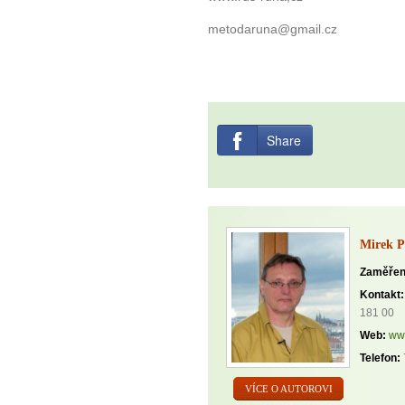
metodaruna@gmail.cz
Share
Mirek P
Zaměřen
Kontakt:
181 00
Web:
www
Telefon:
VÍCE O AUTOROVI