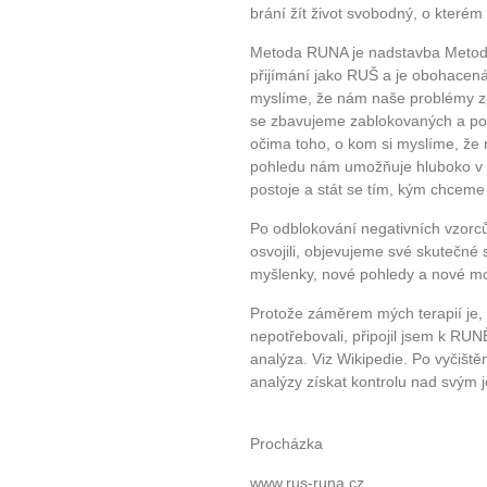
brání žít život svobodný, o kterém
Metoda RUNA je nadstavba Metod
přijímání jako RUŠ a je obohacená 
myslíme, že nám naše problémy způ
se zbavujeme zablokovaných a po
očima toho, o kom si myslíme, že
pohledu nám umožňuje hluboko v p
postoje a stát se tím, kým chceme 
Po odblokování negativních vzorců
osvojili, objevujeme své skutečn
myšlenky, nové pohledy a nové mo
Protože záměrem mých terapií je,
nepotřebovali, připojil jsem k RU
analýza. Viz Wikipedie. Po vyči
analýzy získat kontrolu nad svým 
Mi
Procházka
www.rus-runa,cz