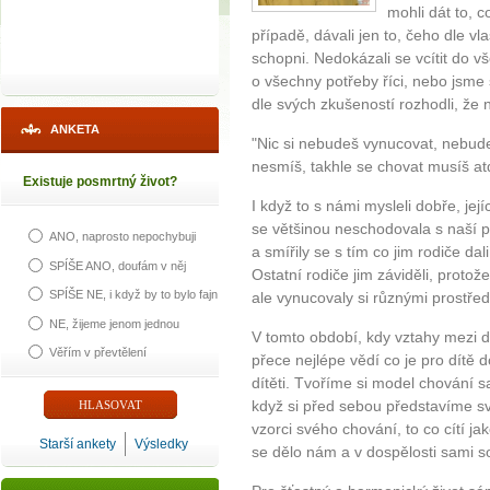
mohli dát to, c
případě, dávali jen to, čeho dle vl
schopni. Nedokázali se vcítit do v
o všechny potřeby říci, nebo jsme 
dle svých zkušeností rozhodli, ž
ANKETA
"Nic si nebudeš vynucovat, nebud
nesmíš, takhle se chovat musíš at
Existuje posmrtný život?
I když to s námi mysleli dobře, jej
se většinou neschodovala s naší p
ANO, naprosto nepochybuji
a smířily se s tím co jim rodiče dal
SPÍŠE ANO, doufám v něj
Ostatní rodiče jim záviděli, protože
SPÍŠE NE, i když by to bylo fajn
ale vynucovaly si různými prostředky
NE, žijeme jenom jednou
V tomto období, kdy vztahy mezi dě
Věřím v převtělení
přece nejlépe vědí co je pro dítě 
dítěti. Tvoříme si model chování 
když si před sebou představíme sv
vzorci svého chování, to co cítí ja
Starší ankety
Výsledky
se dělo nám a v dospělosti sami 