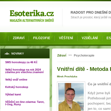
Možnosti výběru
RADOST PRO DNEŠNÍ 
Strach je prostor, který ještě n
ZDRAVÍ
FILOZOFIE
VĚŠTENÍ
VZDĚLÁNÍ
ES
Jste zde
NOVINKY
>>
Zdraví
Psychoterapie
SMS horoskopy za 46 Kč
Vnitřní dítě - Metod
Velký horoskop na rok 2024
zdarma pro všechna znamení
Mirek Procházka
Velký snář online
Co je vnitřní 
Keltský horoskop
Když jsme byli
Výklad karet
Potřebovali js
Věštění on-line zdarma: Tarot,
pochopení, bez
I-ťing, Runy
jen to, co sami 