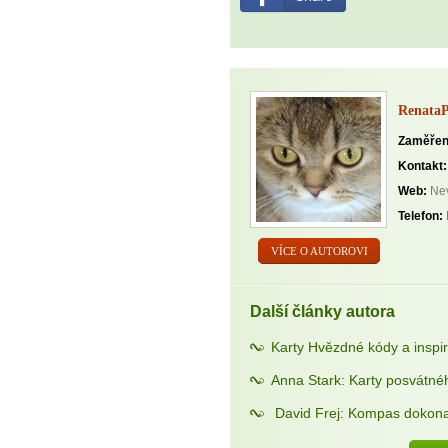
Renata
Zaměřen
Kontakt:
Web:
Nev
Telefon:
VÍCE O AUTOROVI
Další články autora
Karty Hvězdné kódy a insp
Anna Stark: Karty posvátné
David Frej: Kompas dokona