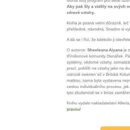
tvořila svůj program pro sebe uz
Aby pak šly a viděly na svých 
zdravé vztahy.
Kniha je psaná velmi důrazně, leč
přehledná, návodná. Snadno si vyh
A dá se i říci, že kdekoliv ji otev
O autorce:
Sheeleana Aiyana
je 
třímilionové komunity čtenářek. P
systémy, vědomé vztahy, somatická 
prací, pohlíží na vztahy jako na 
ostrově xwenen´eč v Britské Kolum
matkou, sama byla vystavena nejr
cestou individuálního procesu, jak
tyto zkušenosti se v knize zaměřen
Knihu vydalo nakladatelství Alferia
pravou/