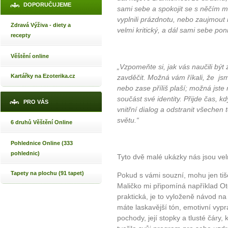
DOPORUČUJEME
sami sebe a spokojit se s něčím 
vyplnili prázdnotu, nebo zaujmout 
Zdravá Výživa - diety a
velmi kritický, a dál sami sebe pon
recepty
Věštění online
„Vzpomeňte si, jak vás naučili být z
Kartářky na Ezoterika.cz
zavděčit. Možná vám říkali, že jsme 
nebo zase příliš plaší; možná jste 
součást své identity. Přijde čas, 
PRO VÁS
vnitřní dialog a odstranit všechen
světu.“
6 druhů Věštění Online
Pohlednice Online (333
pohlednic)
Tyto dvě malé ukázky nás jsou velm
Tapety na plochu (91 tapet)
Pokud s vámi souzní, mohu jen tiše 
Maličko mi připomíná například Otev
praktická, je to vyloženě návod na
máte laskavější tón, emotivní vypr
pochody, její stopky a tlusté čáry,