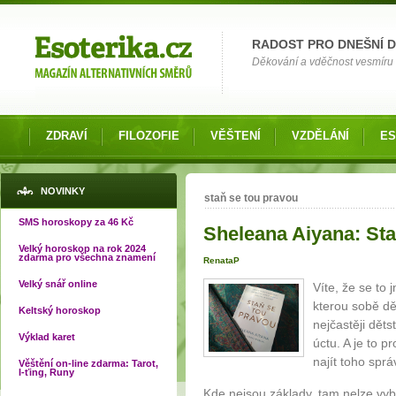
Možnosti výběru
RADOST PRO DNEŠNÍ 
Děkování a vděčnost vesmíru o
ZDRAVÍ
FILOZOFIE
VĚŠTENÍ
VZDĚLÁNÍ
ES
Jste zde
NOVINKY
staň se tou pravou
SMS horoskopy za 46 Kč
Sheleana Aiyana: Sta
Velký horoskop na rok 2024
zdarma pro všechna znamení
RenataP
Velký snář online
Víte, že se to
kterou sobě dě
Keltský horoskop
nejčastěji dětst
Výklad karet
úctu. A je to p
najít toho spr
Věštění on-line zdarma: Tarot,
I-ťing, Runy
Kde nejsou základy, tam nelze vy