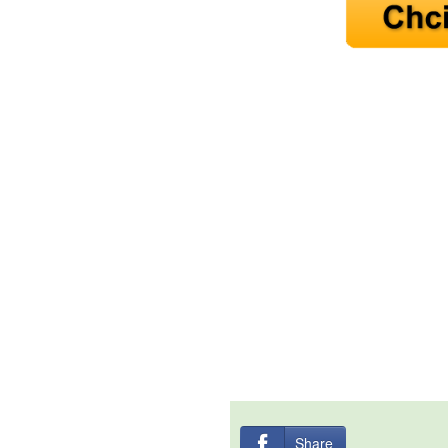
10 tipů p
plnohodn
... všechny
Máte pocit, že jste unaveni hn
Ne
Jak mít více energie každ
Jak vnést do života rovno
Jak být šťastnější
Share