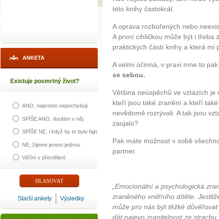
této knihy častokrát.
A oprava rozbořených nebo neexist
A první cihličkou může být i třeba 
praktických částí knihy a která mi p
ANKETA
A velmi účinná, v praxi mne to pak
se sebou.
Existuje posmrtný život?
Většina neúspěchů ve vztazích je d
kteří jsou také zranění a kteří tak
ANO, naprosto nepochybuji
nevědomě rozrývali. A tak jsou vzt
SPÍŠE ANO, doufám v něj
zaujalo?
SPÍŠE NE, i když by to bylo fajn
Pak máte možnost v sobě všechno 
NE, žijeme jenom jednou
partner.
Věřím v převtělení
„Emocionální a psychologická zra
zraněného vnitřního dítěte. Jestli
Starší ankety
Výsledky
může pro nás být těžké důvěřovat l
dát najevo zranitelnost ze strach