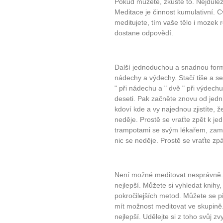
Pokud můžete, zkuste to. Nejdůleži
Meditace je činnost kumulativní. C
meditujete, tím vaše tělo i mozek re
dostane odpovědí.
Další jednoduchou a snadnou form
nádechy a výdechy. Stačí tiše a s
" při nádechu a " dvě " při výdechu,
deseti. Pak začněte znovu od jedn
kdoví kde a vy najednou zjistíte, ž
neděje. Prostě se vraťte zpět k jed
trampotami se svým lékařem, zaměs
nic se neděje. Prostě se vraťte zpá
Není možné meditovat nesprávně. A
nejlepší. Můžete si vyhledat knihy,
pokročilejších metod. Můžete se p
mít možnost meditovat ve skupině
nejlepší. Udělejte si z toho svůj zv