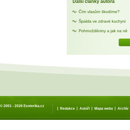
Další články autora
Čím vlasům škodíme?
Špalda ve zdravé kuchyni
Pohmožděniny a jak na ně
© 2001 - 2026
Esoterika.cz
|
|
|
|
Redakce
Autoři
Mapa webu
Archív