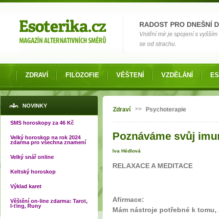
Možnosti výběru
RADOST PRO DNEŠNÍ 
Vnitřní mír je spojení s vyšš
se od strachu.
ZDRAVÍ
FILOZOFIE
VĚŠTENÍ
VZDĚLÁNÍ
ES
Jste zde
NOVINKY
>>
Zdraví
Psychoterapie
SMS horoskopy za 46 Kč
Poznáváme svůj imun
Velký horoskop na rok 2024
zdarma pro všechna znamení
Iva Hédlová
Velký snář online
RELAXACE A MEDITACE
Keltský horoskop
Výklad karet
Afirmace:
Věštění on-line zdarma: Tarot,
I-ťing, Runy
Mám nástroje potřebné k tomu, 