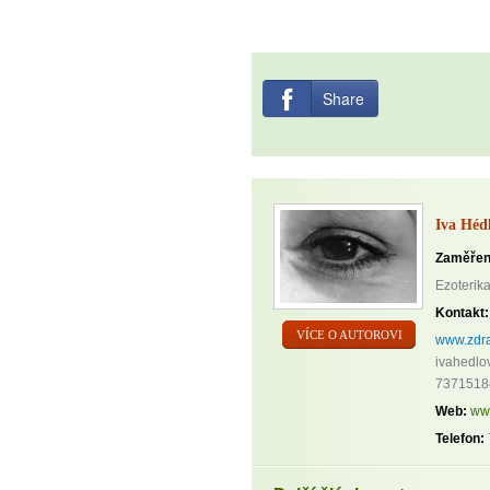
Share
Iva Héd
Zaměřen
Ezoterika
Kontakt:
VÍCE O AUTOROVI
www.zdra
ivahedlo
7371518
Web:
ww
Telefon: