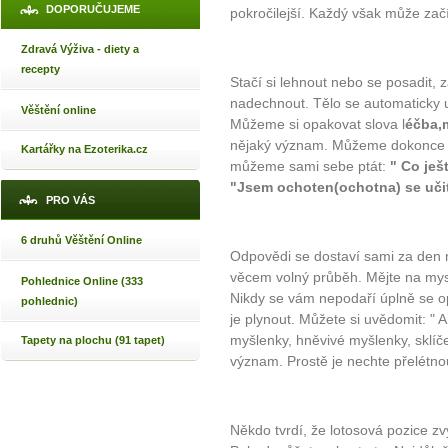
DOPORUČUJEME
pokročilejší. Každý však může začí
Zdravá Výživa - diety a
recepty
Stačí si lehnout nebo se posadit, z
nadechnout. Tělo se automaticky u
Věštění online
Můžeme si opakovat slova l
éčba,m
nějaký význam. Můžeme dokonce 
Kartářky na Ezoterika.cz
můžeme sami sebe ptát:
" Co ješ
"Jsem ochoten(ochotna) se uči
PRO VÁS
6 druhů Věštění Online
Odpovědi se dostaví sami za den 
věcem volný průběh. Mějte na mysl
Pohlednice Online (333
Nikdy se vám nepodaří úplně se op
pohlednic)
je plynout. Můžete si uvědomit: "
myšlenky, hněvivé myšlenky, sklíč
Tapety na plochu (91 tapet)
význam. Prostě je nechte přelétno
Někdo tvrdí, že lotosová pozice z