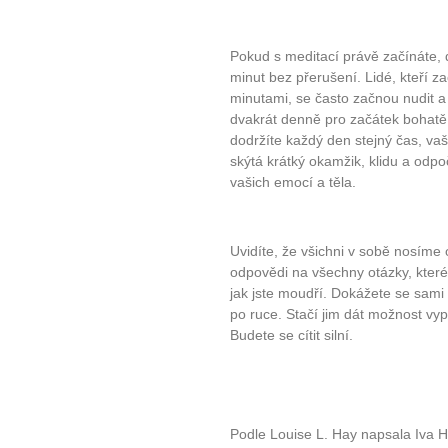
Pokud s meditací právě začínáte, 
minut bez přerušení. Lidé, kteří z
minutami, se často začnou nudit a
dvakrát denně pro začátek bohatě 
dodržíte každý den stejný čas, vaš
skýtá krátký okamžik, klidu a odpo
vašich emocí a těla.
Uvidíte, že všichni v sobě nosíme
odpovědi na všechny otázky, kter
jak jste moudří. Dokážete se sam
po ruce. Stačí jim dát možnost vyp
Budete se cítit silní.
10 tipů p
plnohodn
Podle Louise L. Hay napsala Iva 
... všechny