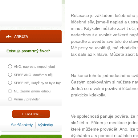
Relaxace je základem léčebného p
léčebné síly, jsme-li napjatí a us
minut. Kdykoliv můžete zavřít oči,
nadechnout a uvolnit veškeré napět
ANKETA
posaďte a uveďte své tělo do stavu
Mé prsty se uvolňují, má chodidla s
Existuje posmrtný život?
tak dále až k hlavě. Můžete začít 
ANO, naprosto nepochybuji
SPÍŠE ANO, doufám v něj
Na konci tohoto jednoduchého cviče
Častým opakováním si můžete navod
SPÍŠE NE, i když by to bylo fajn
Jedná se o velmi pozitivní léčebn
NE, žijeme jenom jednou
prakticky kdekoliv.
Věřím v převtělení
Ve společnosti panuje pověra, že
složitého. Přitom je meditace jedn
Starší ankety
Výsledky
které můžeme provádět. Ano, lze to 
dýcháním a s pomocí rituálních m