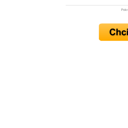
Pokr
Máte pocit, že jste unaveni hn
Ne
Jak mít více energie každ
Jak vnést do života rovno
Jak být šťastnější