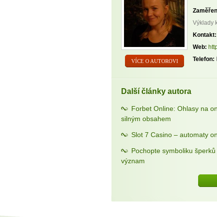
Zaměřen
Výklady 
Kontakt:
Web:
htt
Telefon:
VÍCE O AUTOROVI
Další články autora
Forbet Online: Ohlasy na o
silným obsahem
Slot 7 Casino – automaty on
Pochopte symboliku šperků a
význam