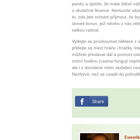
plnohodn
peněz a zjistíte, že máte štěstí v
o skutečné finance. Nemusíte sáze
... všechny
to, zda jste ochotni přijmout, že by
stovek korun, jež nikoho z nás vět
Máte pocit, že jste unaveni hn
velkou radost.
Ne
Vydejte se prozkoumat některé z ús
přidejte se mezi hráče i hráčky, kt
Jak mít více energie každ
můžete předávat dál a pomoct osta
noční hodinu (casina fungují nepře
Jak vnést do života rovno
ale i z dovolené nebo služební ces
Jak být šťastnější
Nezbývá, než se usadit do pohodln
Share
Esoterik