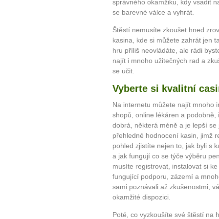
správného okamžiku, kdy vsadit na 
se barevné válce a vyhrát.
Štěstí nemusíte zkoušet hned zrov
kasina, kde si můžete zahrát jen ta
hru příliš neovládáte, ale rádi byst
najít i mnoho užitečných rad a zku
se učit.
Vyberte si kvalitní cas
Na internetu můžete najít mnoho in
shopů, online lékáren a podobně, i
dobrá, některá méně a je lepší se 
přehledné hodnocení kasin, jimž re
pohled zjistíte nejen to, jak byli s
a jak fungují co se týče výběru p
musíte registrovat, instalovat si k
fungující podporu, zázemí a mnohé
sami poznávali až zkušenostmi, vá
10 tipů p
okamžité dispozici.
Poté, co vyzkoušíte své štěstí na 