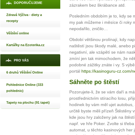
DOPORUČUJEME
zázrakem bez škrábance atd.
Zdravá Výživa - diety a
Posledním obdobím je to, kdy se n
recepty
my pak můžeme i měsíce či roky n
nepodařilo, zničilo…
Věštění online
Období většinou prolínají, kdy na
Kartářky na Ezoterika.cz
naštěstí jsou škody malé, anebo p
negativní, ale vzápětí se nám na
zmíní jen tak mimochodem, že něko
PRO VÁS
podobné zážitky znáte i vy. S v
portál
https://kasinoguru-cz.com/n
6 druhů Věštění Online
Sáhněte po štěstí
Pohlednice Online (333
pohlednic)
Pozorujete-li, že se vám daří a má
prostřednictvím stíracího losu, při
Tapety na plochu (91 tapet)
hodinek by vám měl ujet autobus, 
určitě byste měli přízeň Štěstěny v
kde jsou hry založeny jak na štěst
např. ve hře Poker. Zvolte si třeba
automat, u těchto kasinových her j