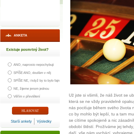
ANKETA
Existuje posmrtný život?
ANO, naprosto nepochybuji
SPÍŠE ANO, doufám v něj
SPÍŠE NE, i když by to bylo fajn
NE, žijeme jenom jednou
Už jste si všimli, že náš život se 
Věřím v převtělení
která se ne vždy pravidelně opakuj
nás pociťuje během svého života ne
co by mohlo být lepší, tu a tam mus
se cítíme spokojeně a nic zásadn
Starší ankety
Výsledky
období štěstí. Prožíváme jej tehd
daří, vše nám vychází, vyhrajeme