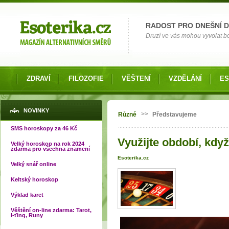
Možnosti výběru
RADOST PRO DNEŠNÍ 
Druzí ve vás mohou vyvolat bol
ZDRAVÍ
FILOZOFIE
VĚŠTENÍ
VZDĚLÁNÍ
ES
Jste zde
NOVINKY
>>
Různé
Představujeme
SMS horoskopy za 46 Kč
Využijte období, když
Velký horoskop na rok 2024
zdarma pro všechna znamení
Esoterika.cz
Velký snář online
Keltský horoskop
Výklad karet
Věštění on-line zdarma: Tarot,
I-ťing, Runy