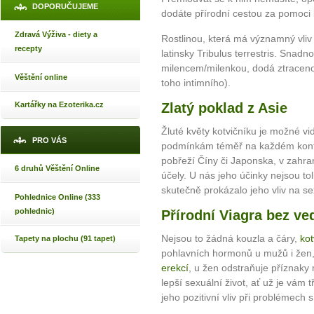
DOPORUČUJEME
dodáte přírodní cestou za pomoci 
Zdravá Výživa - diety a
Rostlinou, která má významný vliv 
recepty
latinsky Tribulus terrestris. Snad
milencem/milenkou, dodá ztracenou
Věštění online
toho intimního).
Zlatý poklad z Asie
Kartářky na Ezoterika.cz
Žluté květy kotvičníku je možné vi
PRO VÁS
podmínkám téměř na každém kont
pobřeží Číny či Japonska, v zahra
6 druhů Věštění Online
účely. U nás jeho účinky nejsou to
skutečně prokázalo jeho vliv na sex
Pohlednice Online (333
pohlednic)
Přírodní Viagra bez ve
Nejsou to žádná kouzla a čáry,
kot
Tapety na plochu (91 tapet)
pohlavních hormonů u mužů i žen
erekcí
, u žen odstraňuje příznaky
lepší sexuální život, ať už je vám
jeho pozitivní vliv při problémech 