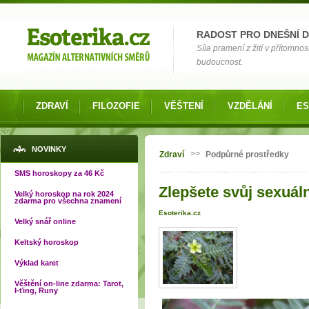
Možnosti výběru
RADOST PRO DNEŠNÍ 
Síla pramení z žití v přítomnos
budoucnost.
ZDRAVÍ
FILOZOFIE
VĚŠTENÍ
VZDĚLÁNÍ
ES
Jste zde
NOVINKY
>>
Zdraví
Podpůrné prostředky
SMS horoskopy za 46 Kč
Zlepšete svůj sexuáln
Velký horoskop na rok 2024
zdarma pro všechna znamení
Esoterika.cz
Velký snář online
Keltský horoskop
Výklad karet
Věštění on-line zdarma: Tarot,
I-ťing, Runy