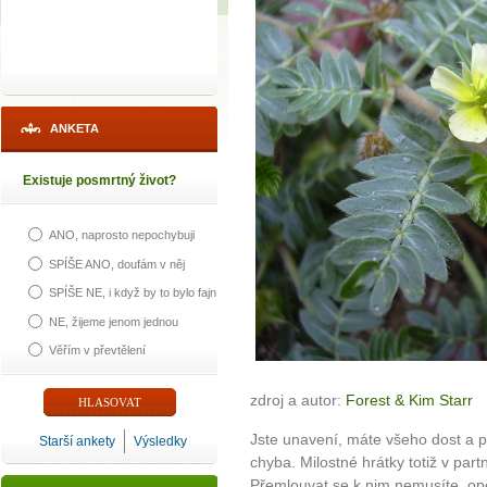
ANKETA
Existuje posmrtný život?
ANO, naprosto nepochybuji
SPÍŠE ANO, doufám v něj
SPÍŠE NE, i když by to bylo fajn
NE, žijeme jenom jednou
Věřím v převtělení
zdroj a autor:
Forest & Kim Starr
Jste unavení, máte všeho dost a po
Starší ankety
Výsledky
chyba. Milostné hrátky totiž v partn
Přemlouvat se k nim nemusíte, opě