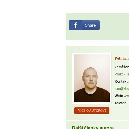
Share
Petr Kh
Zaměřen
Praktik T
Kontakt:
tcm@khu
Web:
ww
Telefon:
VÍCE O AUTOROVI
Další články autora