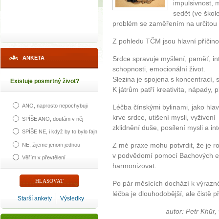
impulsivnost, 
sedět (ve škole
problém se zaměřením na určitou
Z pohledu TČM jsou hlavní příčinou 
ANKETA
Srdce spravuje myšlení, paměť, in
schopnosti, emocionální život.
Slezina je spojena s koncentrací,
Existuje posmrtný život?
K játrům patří kreativita, nápady,
ANO, naprosto nepochybuji
Léčba čínskými bylinami, jako hlav
krve srdce, utišení mysli, vyživení 
SPÍŠE ANO, doufám v něj
zklidnění duše, posílení mysli a int
SPÍŠE NE, i když by to bylo fajn
Z mé praxe mohu potvrdit, že je 
NE, žijeme jenom jednou
v podvědomí pomocí Bachových esen
Věřím v převtělení
harmonizovat.
Po pár měsících dochází k výrazné
léčba je dlouhodobější, ale čistě p
Starší ankety
Výsledky
autor: Petr Khür