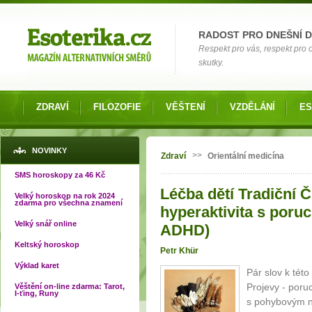
Možnosti výběru
RADOST PRO DNEŠNÍ 
Respekt pro vás, respekt pro
skutky.
ZDRAVÍ
FILOZOFIE
VĚŠTENÍ
VZDĚLÁNÍ
ES
Jste zde
NOVINKY
>>
Zdraví
Orientální medicína
SMS horoskopy za 46 Kč
Léčba dětí Tradiční Č
Velký horoskop na rok 2024
zdarma pro všechna znamení
hyperaktivita s poru
Velký snář online
ADHD)
Keltský horoskop
Petr Khür
Výklad karet
Pár slov k této 
Projevy - poru
Věštění on-line zdarma: Tarot,
I-ťing, Runy
s pohybovým n