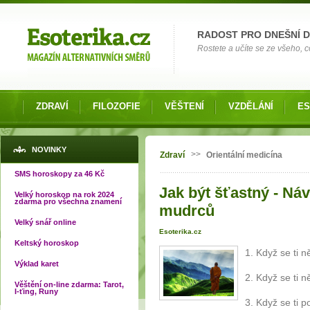
Možnosti výběru
RADOST PRO DNEŠNÍ 
Rostete a učíte se ze všeho, co
ZDRAVÍ
FILOZOFIE
VĚŠTENÍ
VZDĚLÁNÍ
ES
Jste zde
NOVINKY
>>
Zdraví
Orientální medicína
SMS horoskopy za 46 Kč
Jak být šťastný - Náv
Velký horoskop na rok 2024
zdarma pro všechna znamení
mudrců
Velký snář online
Esoterika.cz
Keltský horoskop
1. Když se ti ně
Výklad karet
2. Když se ti n
Věštění on-line zdarma: Tarot,
I-ťing, Runy
3. Když se ti 