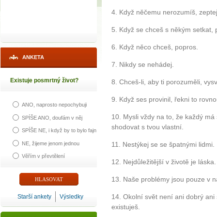
4. Když něčemu nerozumíš, zeptej
5. Když se chceš s někým setkat, 
6. Když něco chceš, popros.
ANKETA
7. Nikdy se nehádej.
Existuje posmrtný život?
8. Chceš-li, aby ti porozuměli, vysv
9. Když ses provinil, řekni to rovn
ANO, naprosto nepochybuji
10. Mysli vždy na to, že každý má
SPÍŠE ANO, doufám v něj
shodovat s tvou vlastní.
SPÍŠE NE, i když by to bylo fajn
NE, žijeme jenom jednou
11. Nestýkej se se špatnými lidmi.
Věřím v převtělení
12. Nejdůležitější v životě je lásk
13. Naše problémy jsou pouze v na
14. Okolní svět není ani dobrý ani 
Starší ankety
Výsledky
existuješ.