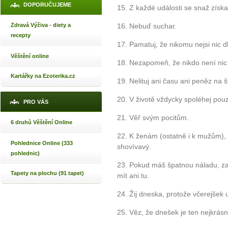
DOPORUČUJEME
15. Z každé události se snaž získ
Zdravá Výživa - diety a
16. Nebuď suchar.
recepty
17. Pamatuj, že nikomu nejsi nic d
Věštění online
18. Nezapomeň, že nikdo není nic
Kartářky na Ezoterika.cz
19. Nelituj ani času ani peněz na š
20. V životě vždycky spoléhej po
PRO VÁS
21. Věř svým pocitům.
6 druhů Věštění Online
22. K ženám (ostatně i k mužům), s
Pohlednice Online (333
shovívavý.
pohlednic)
23. Pokud máš špatnou náladu, za
Tapety na plochu (91 tapet)
mít ani tu.
24. Žij dneska, protože včerejšek 
25. Věz, že dnešek je ten nejkrásn