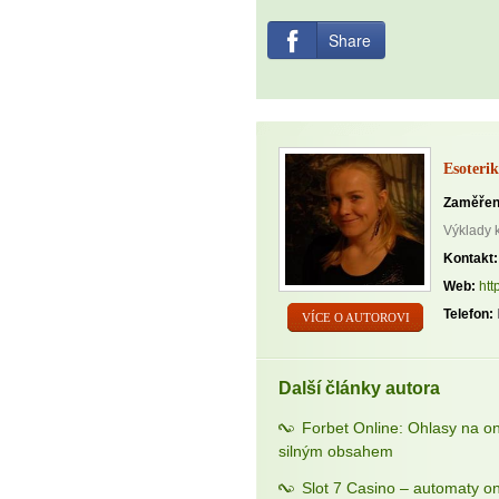
Share
Esoterik
Zaměřen
Výklady 
Kontakt:
Web:
htt
Telefon:
VÍCE O AUTOROVI
Další články autora
Forbet Online: Ohlasy na o
silným obsahem
Slot 7 Casino – automaty on