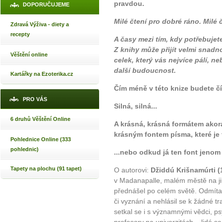
pravdou.
DOPORUČUJEME
Milé čtení pro dobré ráno. Milé 
Zdravá Výživa - diety a
recepty
A časy mezi tím, kdy potřebuj
Z knihy může přijít velmi snadn
Věštění online
celek, který vás nejvíce pálí, 
další budoucnost.
Kartářky na Ezoterika.cz
Čím méně v této knize budete čís
PRO VÁS
Silná, silná...
6 druhů Věštění Online
A krásná, krásná formátem akorá
krásným fontem písma, které je t
Pohlednice Online (333
pohlednic)
...nebo odkud já ten font jenom 
Tapety na plochu (91 tapet)
O autorovi:
Džiddú Krišnamúrti (
v Madanapalle, malém městě na jihu
přednášel po celém světě. Odmítal 
či vyznání a nehlásil se k žádné tra
setkal se i s významnými vědci, p
profesory na univerzitách – lidé se 