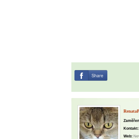
Share
Renata
Zaměřen
Kontakt:
Web:
Nev