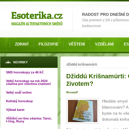
Možnosti výběru
RADOST PRO DNEŠNÍ 
Síla pramení z žití v přítomnos
budoucnost.
ZDRAVÍ
FILOZOFIE
VĚŠTENÍ
VZDĚLÁNÍ
ES
Jste zde
NOVINKY
džiddú krišnamúrti
SMS horoskopy za 46 Kč
Džiddú Krišnamúrti: 
Velký horoskop na rok 2024
životem?
zdarma pro všechna znamení
Velký snář online
RenataP
Hledáte smysl 
Keltský horoskop
bilancování? A 
Výklad karet
byste na to vš
Věštění on-line zdarma: Tarot,
dokonalá kniha
I-ťing, Runy