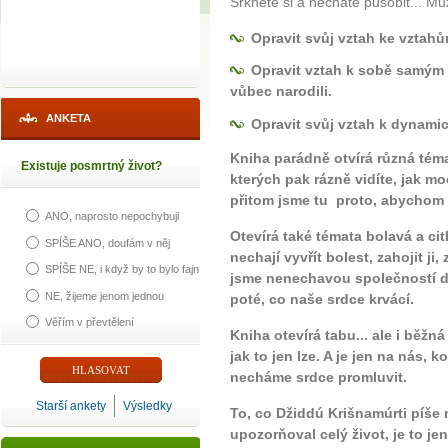
Srknete si a necháte působit... Mů
Opravit svůj vztah ke vztah
Opravit vztah k sobě samým a
vůbec narodili.
ANKETA
Opravit svůj vztah k dynamic
Kniha parádně otvírá různá téma
Existuje posmrtný život?
kterých pak rázně vidíte, jak mo
přitom jsme tu proto, abychom ž
ANO, naprosto nepochybuji
Otevírá také témata bolavá a cit
SPÍŠE ANO, doufám v něj
nechají vyvřít bolest, zahojit ji,
SPÍŠE NE, i když by to bylo fajn
jsme nenechavou společností drc
NE, žijeme jenom jednou
poté, co naše srdce krvácí.
Věřím v převtělení
Kniha otevírá tabu... ale i běžná
jak to jen lze. A je jen na nás, 
necháme srdce promluvit.
Starší ankety
Výsledky
To, co Džiddú Krišnamúrti píše 
upozorňoval celý život, je to jen