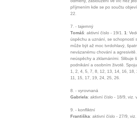
odměny, zasloužení ve víc než jed
příjmením kde se po součtu objeví 1
22.
7. - tajemný
Tomáš
: aktivní číslo - 19/1.
1
: Ved
úspěchu a uznání, se schopností 
může být až moc tvrdohlavý, špat
nevázanému chování a agresivitě
neúspěchy a zklamáními. Slibuje š
podnikání a osobním životě. Spoju
1, 2, 4, 5, 7, 8, 12, 13, 14, 16, 18,
11, 15, 17, 19, 24, 25, 26.
8. - vyrovnaná
Gabriela
: aktivní číslo - 18/9, viz.
9. - konfliktní
Františka
: aktivní číslo - 27/9, viz