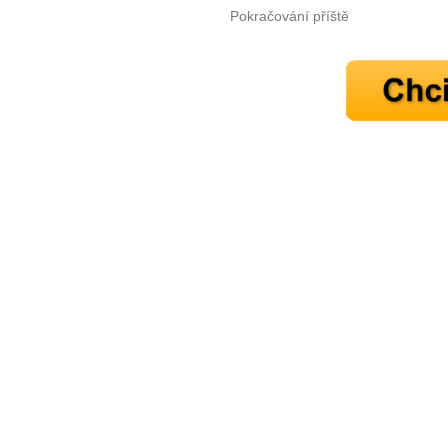
Pokračování příště
10 tipů p
plnohodn
... všechny
Máte pocit, že jste unaveni hn
Ne
Jak mít více energie každ
Jak vnést do života rovno
Jak být šťastnější