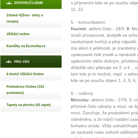
s příjmením kde se po součtu objeví 
DOPORUČUJEME
11, 22.
Zdravá Výživa - diety a
recepty
5. - komunikativní
Kazimír
: aktivní číslo - 18/9.
9
: Mo
Věštění online
snaží prosazovat, analytik se scho
neobyčejně tvořivý a plný nápadů
Kartářky na Ezoterika.cz
má sklon k ješitnosti, je zranitelný
opakovaně čelit zradě a nenávisti 
oplácením zlého dobrým, přívětivo
PRO VÁS
důležité věci plánujte na 3. a 6. ,
tam kde je to možné, např. v adres
6 druhů Věštění Online
kde se po součtu objeví 1, 4, 5, 6, 
Pohlednice Online (333
pohlednic)
6. - rodinný
Miroslav
: aktivní číslo - 27/9. 9, v
Tapety na plochu (91 tapet)
příznivé číslo odvahy a moci, se šp
moci. Zaručuje, že produktivní prá
odměněny, a že tvůrčí nadání zasel
bohatou úrodu. Vždy uskutečňujte 
se zastrašit nebo ovlivnit odlišný