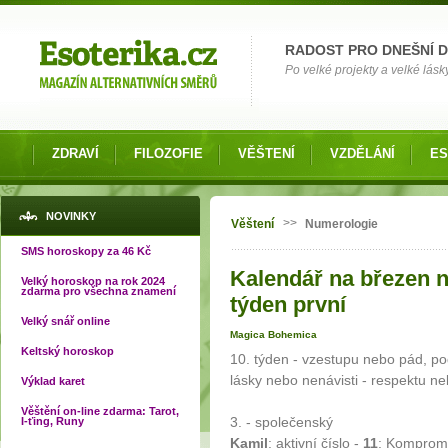
Možnosti výběru
RADOST PRO DNEŠNÍ 
Po velké projekty a velké lásky
ZDRAVÍ
FILOZOFIE
VĚŠTENÍ
VZDĚLÁNÍ
ES
Jste zde
NOVINKY
>>
Věštení
Numerologie
SMS horoskopy za 46 Kč
Kalendář na březen n
Velký horoskop na rok 2024
zdarma pro všechna znamení
týden první
Velký snář online
Magica Bohemica
Keltský horoskop
10. týden - vzestupu nebo pád, p
lásky nebo nenávisti - respektu n
Výklad karet
Věštění on-line zdarma: Tarot,
3. - společenský
I-ťing, Runy
Kamil
: aktivní číslo -
11
: Kompromis