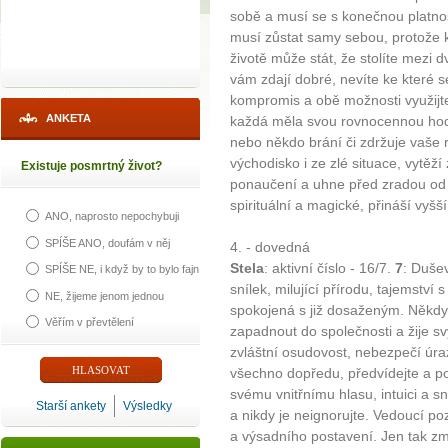
sobě a musí se s konečnou platnost
musí zůstat samy sebou, protože
životě může stát, že stolíte mezi
vám zdají dobré, nevíte ke které se
kompromis a obě možnosti využijte
ANKETA
každá měla svou rovnocennou hod
nebo někdo brání či zdržuje vaše 
východisko i ze zlé situace, vytěží
Existuje posmrtný život?
ponaučení a uhne před zradou od 
spirituální a magické, přináší vyšší 
ANO, naprosto nepochybuji
SPÍŠE ANO, doufám v něj
4. - dovedná
Stela
: aktivní číslo - 16/7.
7
: Dušev
SPÍŠE NE, i když by to bylo fajn
snílek, milující přírodu, tajemství
NE, žijeme jenom jednou
spokojená s již dosaženým. Někd
Věřím v převtělení
zapadnout do společnosti a žije s
zvláštní osudovost, nebezpečí úra
všechno dopředu, předvídejte a po
svému vnitřnímu hlasu, intuici a
Starší ankety
Výsledky
a nikdy je neignorujte. Vedoucí po
a výsadního postavení. Jen tak zmír