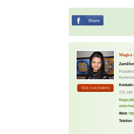
Share
Magica 
Zaměřen
Poradenst
Numerolog
Kontakt:
VÍCE O AUTOROVI
725 196 
MagicaB
www.mag
Web:
htt
Telefon: