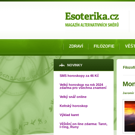
Možnosti výběru
ZDRAVÍ
FILOZOFIE
VĚŠT
Jste
NOVINKY
Filozof
SMS horoskopy za 46 Kč
Mon
Velký horoskop na rok 2024
zdarma pro všechna znamení
Jaromír
Velký snář online
Keltský horoskop
Výklad karet
Věštění on-line zdarma: Tarot,
I-ťing, Runy