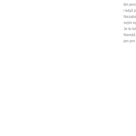
tím jeno
i když 
Nezaba
svým e
Je to tv
Nemáš p
jen pro 