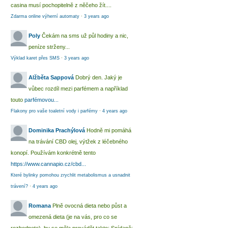
casina musí pochopitelně z něčeho žít....
Zdarma online výherní automaty
·
3 years ago
Poly
Čekám na sms už půl hodiny a nic,
peníze strženy...
Výklad karet přes SMS
·
3 years ago
Alžběta Sappová
Dobrý den. Jaký je
vůbec rozdíl mezi parfémem a například
touto
parfémovou...
Flakony pro vaše toaletní vody i parfémy
·
4 years ago
Dominika Prachýlová
Hodně mi pomáhá
na trávání CBD olej, výtžek z léčebného
konopí. Používám konkrétně tento
https://www.cannapio.cz/cbd...
Které bylinky pomohou zrychlit metabolismus a usnadnit
trávení?
·
4 years ago
Romana
Plně ovocná dieta nebo půst a
omezená dieta (je na vás, pro co se