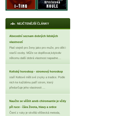
NEJČTENĚJŠÍ ČLÁNKY
Abecední seznam dobrých lidských
vlastností
Platí stejně pro ženy jako pro muže, pro děti i
starší osoby. Může se doplňovat,kdykoliv
někomu další dobrá vlastnost napadne....
Keltský horoskop - stromový horoskop
staří Keltové měli své zvyky a tradice. Podle
nich ke každému patří strom, který
předurčuje jeho vlastnosti ....
Naučte se věštit aneb chiromantie je vždy
při ruce - čára života, hlavy a srdce
Čtení z ruky je skvělá věštecká metoda,