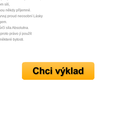
m sílí,
jsou někdy příjemné.
rvuj proud neosobní Lásky
gem.
ůrčí síla Absolutna.
roto právo jí použít
některé bytosti.