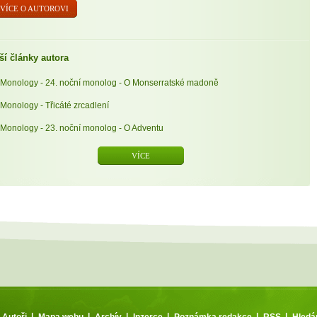
VÍCE O AUTOROVI
ší články autora
Monology - 24. noční monolog - O Monserratské madoně
Monology - Třicáté zrcadlení
Monology - 23. noční monolog - O Adventu
VÍCE
|
|
|
|
|
|
Autoři
Mapa webu
Archív
Inzerce
Poznámka redakce
RSS
Hled