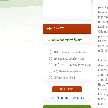
pevná 
Pozice
je jedi
pro sle
Lepší s
ANKETA
Odstup 
jejich 
Existuje posmrtný život?
Budeš-l
které T
můžeš 
ANO, naprosto nepochybuji
SPÍŠE ANO, doufám v něj
Nechceš
1
SPÍŠE NE, i když by to bylo fajn
dívej s
Chceš-l
NE, žijeme jenom jednou
zapome
p
Věřím v převtělení
Jemná v
Bude T
když si
Drž se j
Starší ankety
Výsledky
nikdy T
Máte poc
Neboj s