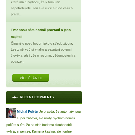
která má tu výhodu, že k tomu nic
nepotřebujete. Jen své ruce a ruce vašich
přátel....
Tvar nosu nám hodně prozradí o jeho
majiteli
Číňané o nosu hovoří jako o středu života.
Lze z něj vyčíst vitalitu a sexuální potenci
člověka, ale i vše o rozumu, vědomostech a
povaze...
VÍCE ČLÁNKU
RECENT COMMENTS
Michal Foltýn
Je pravda, že automaty jsou
super zábava, ale nikdy bychom neměli
počítat s tím, že na nich budeme dlouhodobě
vyhrávat peníze. Kamená kasína, ale i online