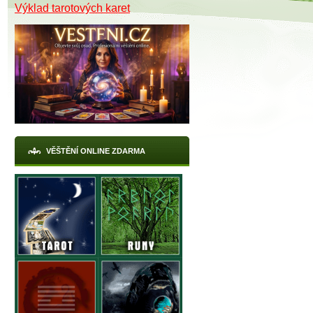
Výklad tarotových karet
VĚŠTĚNÍ ONLINE ZDARMA
X