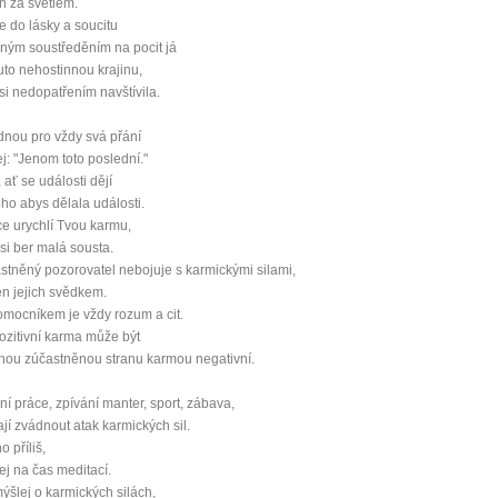
n za světlem.
e do lásky a soucitu
mít více energie každý den
ným soustředěním na pocit já
uto nehostinnou krajinu,
vnést do života rovnováhu
jsi nedopatřením navštívila.
být šťastnější
dnou pro vždy svá přání
ej: "Jenom toto poslední."
 ať se události dějí
oho abys dělala události.
Nenávidíme spam stejně jako vy
e urychlí Tvou karmu,
 si ber malá sousta.
tněný pozorovatel nebojuje s karmickými silami,
jen jejich svědkem.
mocníkem je vždy rozum a cit.
ozitivní karma může být
hou zúčastněnou stranu karmou negativní.
í práce, zpívání manter, sport, zábava,
í zvádnout atak karmických sil.
o příliš,
j na čas meditací.
šlej o karmických silách,