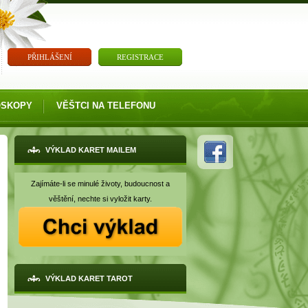
PŘIHLÁŠENÍ
REGISTRACE
OSKOPY
VĚŠTCI NA TELEFONU
VÝKLAD KARET MAILEM
Zajímáte-li se minulé životy, budoucnost a
věštění, nechte si vyložit karty.
VÝKLAD KARET TAROT