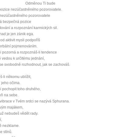
Odměnou Ti bude
pozice nezúčastněného pozorovatele.
 nezúčastněného pozorovatele
ná bezpečná pozice
dování a rozpoznání karmických sil.
nad je jen zánik ega.
od aktivit mysli podpoříš
verbální pojmenováním.
i pozorná a rozpoznáš-li tendence
ě vedou k určitému jednání,
se svobodně rozhodnout, jak se zachováš.
-li někomu ublížit,
0 tipů pro zdravý a
e jeho očima.
i pochopit toho druhého,
ň na sebe.
lnohodnotný život
ibrace v Tvém srdci se nazývá Sphurana.
vým majákem,
... všechny tipy zdarma.
 už nebudeš vědět rady.
í,
ě nezklame.
it, že jste unaveni hned jak ráno vstanete?
e stínů.
Nemusí to tak být - ZJISTĚTE ZDARMA!