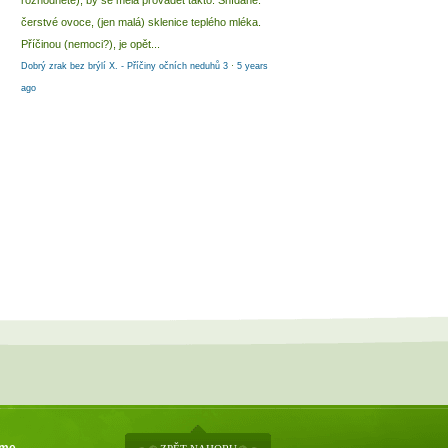
rozhodnete), by se měla provádět takto: Snídaně:
čerstvé ovoce, (jen malá) sklenice teplého mléka.
Příčinou (nemoci?), je opět...
Dobrý zrak bez brýlí X. - Příčiny očních neduhů 3
·
5 years
ago
áme