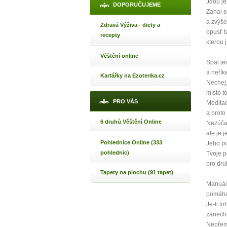
Jdou je
DOPORUČUJEME
Zahal s
Jak 
a zvýše
Zdravá Výživa - diety a
opusť t
Jak 
recepty
kterou 
Jak 
Věštění online
Spal je
a neřík
Kartářky na Ezoterika.cz
Nechej,
místo t
PRO VÁS
Meditac
a proto
6 druhů Věštění Online
Nezúčas
ale je 
Pohlednice Online (333
Jeho po
pohlednic)
Tvoje p
pro dru
Tapety na plochu (91 tapet)
Manuáln
pomáhaj
Je-li toh
zaneche
Nepřemý