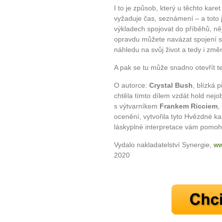
I to je způsob, který u těchto kare
vyžaduje čas, seznámení – a toto
výkladech spojovat do příběhů, něj
opravdu můžete navázat spojení 
náhledu na svůj život a tedy i změ
A pak se tu může snadno otevřít te
O autorce:
Crystal Bush
, blízká 
chtěla tímto dílem vzdát hold nejo
s výtvarníkem
Frankem Ricciem
,
ocenění, vytvořila tyto Hvězdné kar
láskyplné interpretace vám pomoho
Vydalo nakladatelství Synergie,
ww
2020