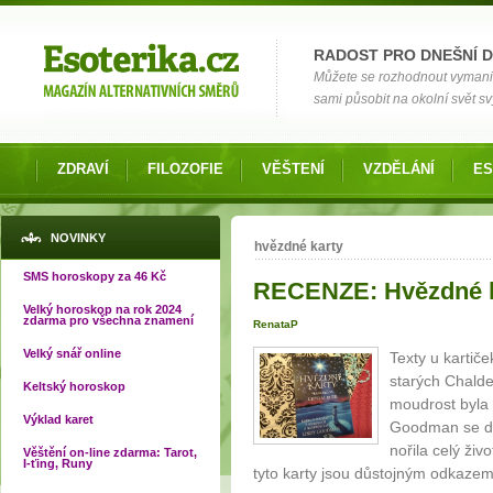
Možnosti výběru
RADOST PRO DNEŠNÍ 
Můžete se rozhodnout vymanit s
sami působit na okolní svět s
ZDRAVÍ
FILOZOFIE
VĚŠTENÍ
VZDĚLÁNÍ
ES
Jste zde
NOVINKY
hvězdné karty
SMS horoskopy za 46 Kč
RECENZE: Hvězdné k
Velký horoskop na rok 2024
zdarma pro všechna znamení
RenataP
Velký snář online
Texty u kartič
starých Chalde
Keltský horoskop
moudrost byla
Výklad karet
Goodman se do
nořila celý živ
Věštění on-line zdarma: Tarot,
I-ťing, Runy
tyto karty jsou důstojným odkazem 