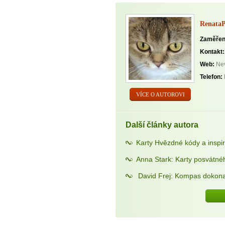
Renata
Zaměřen
Kontakt:
Web:
Nev
Telefon:
VÍCE O AUTOROVI
Další články autora
Karty Hvězdné kódy a insp
Anna Stark: Karty posvátné
David Frej: Kompas dokona