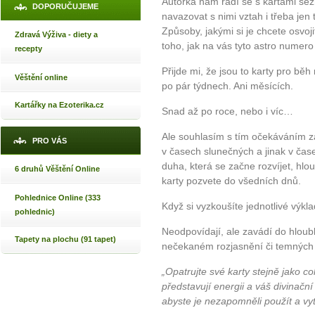
Autorka nám radí se s kartami sez
DOPORUČUJEME
navazovat s nimi vztah i třeba jen
Způsoby, jakými si je chcete osvojit
Zdravá Výživa - diety a
toho, jak na vás tyto astro numer
recepty
Přijde mi, že jsou to karty pro běh
Věštění online
po pár týdnech. Ani měsících.
Kartářky na Ezoterika.cz
Snad až po roce, nebo i víc…
Ale souhlasím s tím očekáváním záz
PRO VÁS
v časech slunečných a jinak v čase
duha, která se začne rozvíjet, hlo
6 druhů Věštění Online
karty pozvete do všedních dnů.
Pohlednice Online (333
Když si vyzkoušíte jednotlivé výkl
pohlednic)
Neodpovídají, ale zavádí do hloub
Tapety na plochu (91 tapet)
nečekaném rozjasnění či temných h
„Opatrujte své karty stejně jako c
představují energii a váš divinační 
abyste je nezapomněli použít a vyt