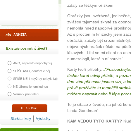
Zdály se těžkým oříškem.
Obrázky jsou svérázné, jedinečné,
zvláštní tajemství skryté za opon
nemohla hned napoprvé proniknou
Až s pročtením knížečky jsem zača
ANKETA
obrázků, začaly být srozumitelněj
objevených hraček někde na půdě, 
Existuje posmrtný život?
lákavých. Líbí se mi cílení na astro
numerologii, která s ní souvisí.
ANO, naprosto nepochybuji
Karty tvoří příběhy.
„“Poslouchejte
SPÍŠE ANO, doufám v něj
těchto karet odvíjí příběh, a pozor
SPÍŠE NE, i když by to bylo fajn
dne vám přinesou jasnou vizi, a 
NE, žijeme jenom jednou
právě prožíváte tu temnější stránku
můžete napravit nebo jí lépe poro
Věřím v převtělení
To je citace z úvodu, na jehož konc
Linda Goodman“…
Starší ankety
Výsledky
KAM VEDOU TYTO KARTY? Kudy 